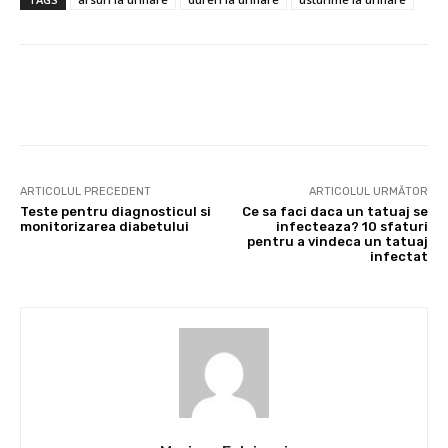
Facebook
X
Pinterest
Wha
ARTICOLUL PRECEDENT
ARTICOLUL URMĂTOR
Teste pentru diagnosticul si
Ce sa faci daca un tatuaj se
monitorizarea diabetului
infecteaza? 10 sfaturi
pentru a vindeca un tatuaj
infectat