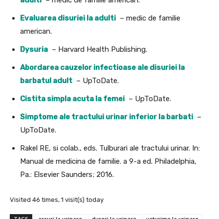
Evaluarea disuriei la adulti
– medic de familie
american.
Dysuria
– Harvard Health Publishing.
Abordarea cauzelor infectioase ale disuriei la
barbatul adult
– UpToDate.
Cistita simpla acuta la femei
– UpToDate.
Simptome ale tractului urinar inferior la barbati
–
UpToDate.
Rakel RE, si colab., eds. Tulburari ale tractului urinar. In:
Manual de medicina de familie. a 9-a ed. Philadelphia,
Pa.: Elsevier Saunders; 2016.
Visited 46 times, 1 visit(s) today
TAGS
arsuri la urinare
dureri la urinare
usturime la urinare