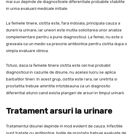
mai sus depinde de diagnosticele diferentiale probabile stabilite
in urma evaluarii medicale initiale.
La femeile tinere, cistita este, fara indoiala, principala cauza a
durerii la urinare, iar uneori este inutila solicitarea unor analize
complementare pentru a pune diagnosticul. La femei, nu este o
greseala ca un medic sa prescrie antibiotice pentru cistita dupa o
simpla evaluare clinica.
Totusi, daca la femeile tinere cistita este cel mai probabil
diagnosticul in cazurile de disurie, nu acelasi lucru se aplica
barbatilor tineri. In acest grup, cistita este rara, iar uretrita si
prostatita trebuie amintite intotdeauna ca un diagnostic
diferential atunci cand exista plangeri de arsuri in timpul urinarii.
Tratament
arsuri la urinare
Tratamentul disuriei depinde in mod evident de cauza. Infectiile
sunt tratate cu antibiotice, bolile de prostata trebuie evaluate de