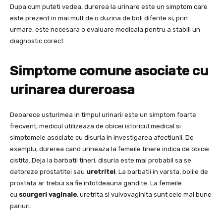
Dupa cum puteti vedea, durerea la urinare este un simptom care
este prezent in mai mult de o duzina de boli diferite si, prin
urmare, este necesara o evaluare medicala pentru a stabili un
diagnostic corect.
Simptome comune asociate cu
urinarea dureroasa
Deoarece usturimea in timpul urinarii este un simptom foarte
frecvent, medicul utilizeaza de obicei istoricul medical si
simptomele asociate cu disuria in investigarea afectiunii. De
exemplu, durerea cand urineaza la femeile tinere indica de obicei
cistita. Deja la barbatii tineri, disuria este mai probabil sa se
datoreze prostatitei sau
uretritei
. La barbatii in varsta, bolile de
prostata ar trebui sa fie intotdeauna gandite. La femeile
cu
scurgeri vaginale
, uretrita si vulvovaginita sunt cele mai bune
pariuri.