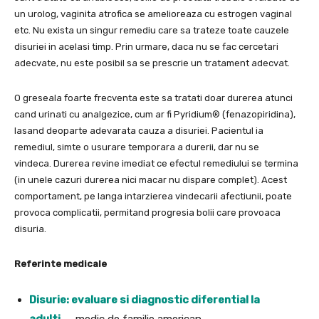
un urolog, vaginita atrofica se amelioreaza cu estrogen vaginal
etc. Nu exista un singur remediu care sa trateze toate cauzele
disuriei in acelasi timp. Prin urmare, daca nu se fac cercetari
adecvate, nu este posibil sa se prescrie un tratament adecvat.
O greseala foarte frecventa este sa tratati doar durerea atunci
cand urinati cu analgezice, cum ar fi Pyridium® (fenazopiridina),
lasand deoparte adevarata cauza a disuriei. Pacientul ia
remediul, simte o usurare temporara a durerii, dar nu se
vindeca. Durerea revine imediat ce efectul remediului se termina
(in unele cazuri durerea nici macar nu dispare complet). Acest
comportament, pe langa intarzierea vindecarii afectiunii, poate
provoca complicatii, permitand progresia bolii care provoaca
disuria.
Referinte medicale
Disurie: evaluare si diagnostic diferential la
adulti
– medic de familie american.