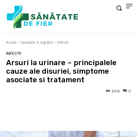
Acasă
Sanatate si ingrijire
Infectii
INFECTII
Arsuri la urinare – principalele
cauze ale disuriei, simptome
asociate si tratament
2012
0
Facebook
X
Pinterest
Wha