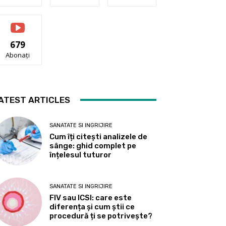
679
Abonați
ATEST ARTICLES
SANATATE SI INGRIJIRE
Cum îți citești analizele de
sânge: ghid complet pe
înțelesul tuturor
SANATATE SI INGRIJIRE
FIV sau ICSI: care este
diferența și cum știi ce
procedură ți se potrivește?