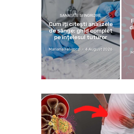
SANATATE SI INGRIJIRE
F
Cum îți citești analizele
d
de sânge: ghid complet
pe înțelesul tuturor
Mariana Felvinczi
-
4 August 2026
M