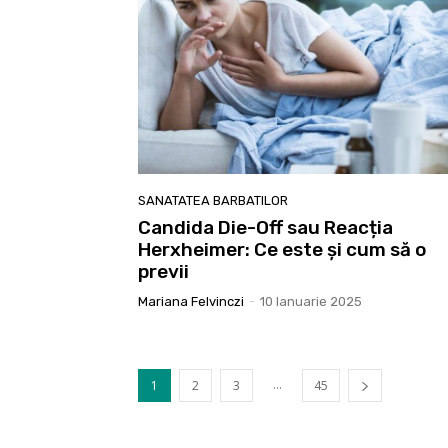
SANATATEA BARBATILOR
Candida Die-Off sau Reacția
Herxheimer: Ce este și cum să o
previi
Mariana Felvinczi
-
10 Ianuarie 2025
...
1
2
3
45