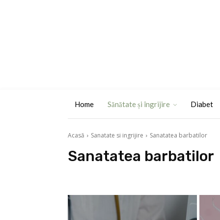
Home
Sănătate și îngrijire
Diabet
Acasă
Sanatate si ingrijire
Sanatatea barbatilor
Sanatatea barbatilor
Diabet
Infectii
Longevitate
Psihic
Raceala si