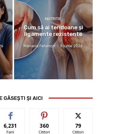
NUTRITIE
Cum să ai tendoane şi
ligamente rezistente
26
Mariana Felvinczi
-
9 Iunie 2026
E GĂSEȘTI ȘI AICI
6,231
360
79
Fani
Cititori
Cititori