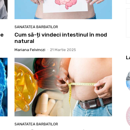
SANATATEA BARBATILOR
me
Cum să-ți vindeci intestinul în mod
natural
Mariana Felvinczi
-
21 Martie 2025
L
SANATATEA BARBATILOR