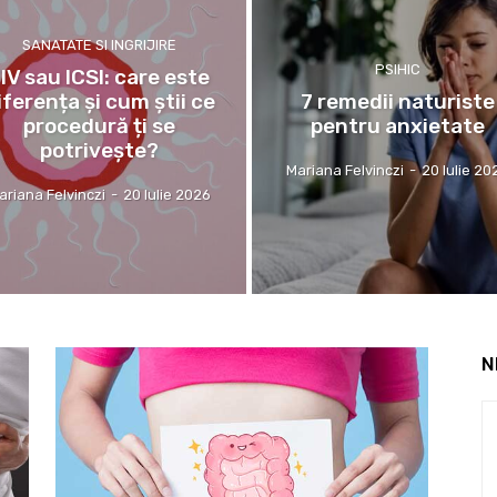
SANATATE SI INGRIJIRE
PSIHIC
IV sau ICSI: care este
iferența și cum știi ce
7 remedii naturiste
procedură ți se
pentru anxietate
potrivește?
Mariana Felvinczi
-
20 Iulie 20
ariana Felvinczi
-
20 Iulie 2026
N