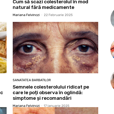
Cum să scazi colesterolul în mod
natural fără medicamente
Mariana Felvinczi
-
22 Februarie 2025
SANATATEA BARBATILOR
Semnele colesterolului ridicat pe
ac
care le poți observa în oglindă:
simptome și recomandări
Mariana Felvinczi
-
17 Ianuarie 2025