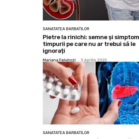
SANATATEA BARBATILOR
Pietre la rinichi: semne și simpto
timpurii pe care nu ar trebui să le
ignorați
Mariana Felvinczi
-
3 Aprilie 2025
SANATATEA BARBATILOR