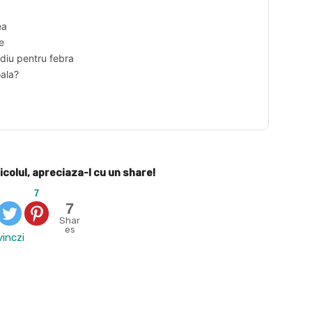
ea
e
ediu pentru febra
oala?
icolul, apreciaza-l cu un share!
7
7
Shar
es
vinczi