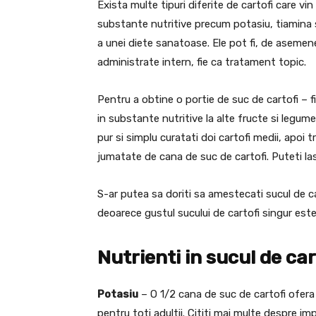
Exista multe tipuri diferite de cartofi care vin
substante nutritive precum potasiu, tiamina s
a unei diete sanatoase. Ele pot fi, de asemenea
administrate intern, fie ca tratament topic.
Pentru a obtine o portie de suc de cartofi – f
in substante nutritive la alte fructe si legum
pur si simplu curatati doi cartofi medii, apoi 
jumatate de cana de suc de cartofi. Puteti las
S-ar putea sa doriti sa amestecati sucul de car
deoarece gustul sucului de cartofi singur este
Nutrienti in sucul de car
Potasiu
– O 1/2 cana de suc de cartofi ofer
pentru toti adultii. Cititi mai multe despre i