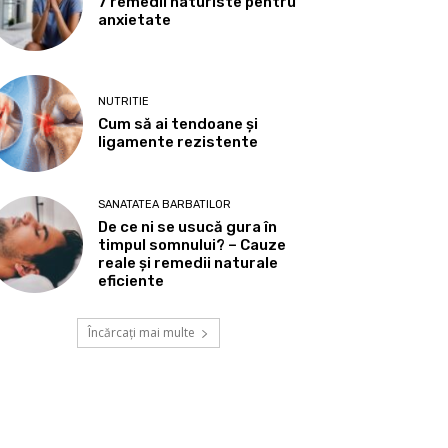
7 remedii naturiste pentru
anxietate
NUTRITIE
Cum să ai tendoane şi
ligamente rezistente
SANATATEA BARBATILOR
De ce ni se usucă gura în
timpul somnului? – Cauze
reale și remedii naturale
eficiente
Încărcați mai multe