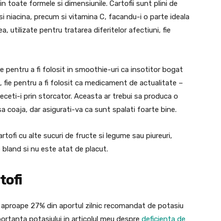
 in toate formele si dimensiunile. Cartofii sunt plini de
i niacina, precum si vitamina C, facandu-i o parte ideala
, utilizate pentru tratarea diferitelor afectiuni, fie
ie pentru a fi folosit in smoothie-uri ca insotitor bogat
e, fie pentru a fi folosit ca medicament de actualitate –
treceti-i prin storcator. Aceasta ar trebui sa produca o
a coaja, dar asigurati-va ca sunt spalati foarte bine.
tofi cu alte sucuri de fructe si legume sau piureuri,
 bland si nu este atat de placut.
tofi
a aproape 27% din aportul zilnic recomandat de potasiu
mportanta potasiului in articolul meu despre
deficienta de