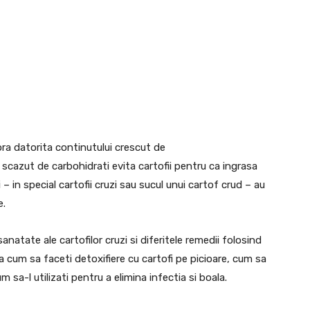
nora datorita continutului crescut de
t scazut de carbohidrati evita cartofii pentru ca ingrasa
– in special cartofii cruzi sau sucul unui cartof crud – au
e.
sanatate ale cartofilor cruzi si diferitele remedii folosind
ica cum sa faceti detoxifiere cu cartofi pe picioare, cum sa
 sa-l utilizati pentru a elimina infectia si boala.