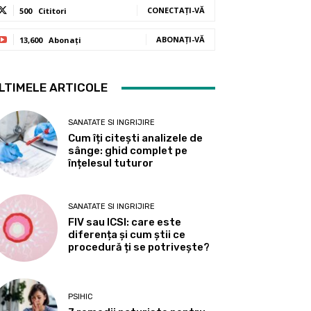
CONECTAȚI-VĂ
500
Cititori
ABONAȚI-VĂ
13,600
Abonați
LTIMELE ARTICOLE
SANATATE SI INGRIJIRE
Cum îți citești analizele de
sânge: ghid complet pe
înțelesul tuturor
SANATATE SI INGRIJIRE
FIV sau ICSI: care este
diferența și cum știi ce
procedură ți se potrivește?
PSIHIC