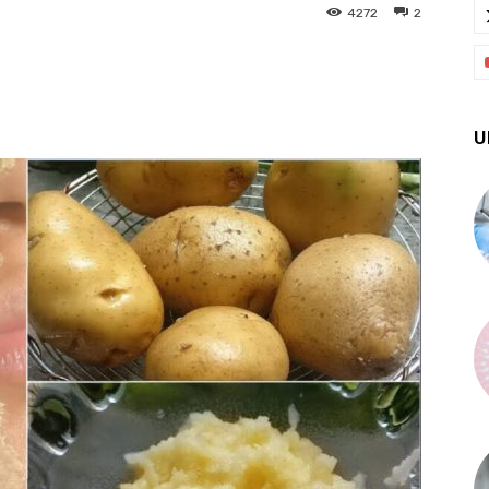
4272
2
X
Pinterest
WhatsApp
U