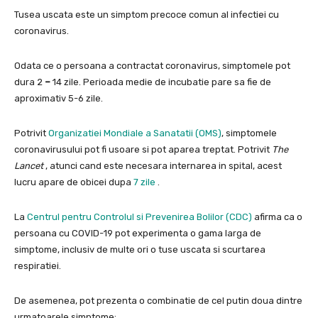
Tusea uscata este un simptom precoce comun al infectiei cu
coronavirus.
Odata ce o persoana a contractat coronavirus, simptomele pot
dura 2
–
14 zile. Perioada medie de incubatie pare sa fie de
aproximativ 5-6 zile.
Potrivit
Organizatiei Mondiale a Sanatatii (OMS)
, simptomele
coronavirusului pot fi usoare si pot aparea treptat. Potrivit
The
Lancet
, atunci cand este necesara internarea in spital, acest
lucru apare de obicei dupa
7 zile
.
La
Centrul pentru Controlul si Prevenirea Bolilor (CDC)
afirma ca o
persoana cu COVID-19 pot experimenta o gama larga de
simptome, inclusiv de multe ori o tuse uscata si scurtarea
respiratiei.
De asemenea, pot prezenta o combinatie de cel putin doua dintre
urmatoarele simptome: