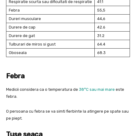
Respiratie scurta sau dificultati de respiratie
41.1
Febra
55,5
Dureri musculare
44,6
Durere de cap
42.6
Durere de gat
31.2
Tulburari de miros si gust
64.4
Oboseala
68.3
Febra
Medicii considera ca o temperatura de
38°C sau mai mare
este
febra.
O persoana cu febra se va simti fierbinte la atingere pe spate sau
pe piept.
Tuse seaca