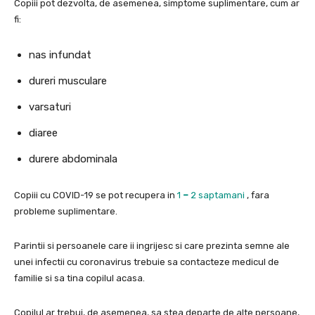
Copiii pot dezvolta, de asemenea, simptome suplimentare, cum ar
fi:
nas infundat
dureri musculare
varsaturi
diaree
durere abdominala
Copiii cu COVID-19 se pot recupera in
1
–
2 saptamani
, fara
probleme suplimentare.
Parintii si persoanele care ii ingrijesc si care prezinta semne ale
unei infectii cu coronavirus trebuie sa contacteze medicul de
familie si sa tina copilul acasa.
Copilul ar trebui, de asemenea, sa stea departe de alte persoane,