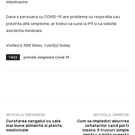
imbolnavire.
Daca o persoana cu COVID-19 are probleme cu respiratia sau
prezinta alte simptome, ar trebui sa sune la 911 si sa solicite
asistenta medicala.
Visited 6.388 times, 1 visit(s) today
TAGS
primele simptome Covid-19
Facebook
X
Pinterest
Wha
ARTICOLUL PRECEDENT
ARTICOLUL URMĂTOR
Curatarea sangelui cu cele
Cum sa impiedici aburirea
mai bune alimente si plante
ochelarilor cand porti
medicinale
masca: 5 trucuri simple
pentru a evita aceasta