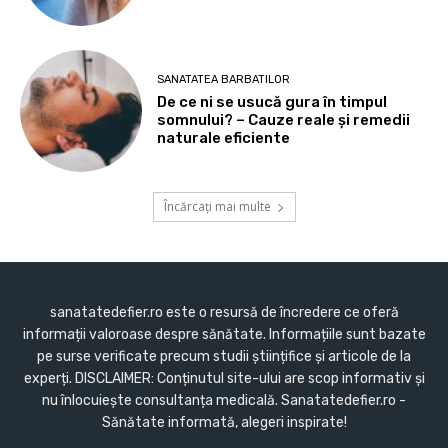
SANATATEA BARBATILOR
De ce ni se usucă gura în timpul
somnului? – Cauze reale și remedii
naturale eficiente
Încărcați mai multe
sanatatedefier.ro este o resursă de încredere ce oferă
informații valoroase despre sănătate. Informațiile sunt bazate
pe surse verificate precum studii științifice și articole de la
experți. DISCLAIMER: Conținutul site-ului are scop informativ și
nu înlocuiește consultanța medicală. Sanatatedefier.ro -
Sănătate informată, alegeri inspirate!