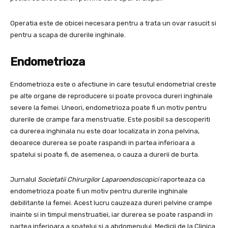
Operatia este de obicei necesara pentru a trata un ovar rasucit si
pentru a scapa de durerile inghinale.
Endometrioza
Endometrioza este o afectiune in care tesutul endometrial creste
pe alte organe de reproducere si poate provoca dureri inghinale
severe la femei. Uneori, endometrioza poate fi un motiv pentru
durerile de crampe fara menstruatie. Este posibil sa descoperiti
ca durerea inghinala nu este doar localizata in zona pelvina,
deoarece durerea se poate raspandi in partea inferioara a
spatelui si poate fi, de asemenea, o cauza a durerii de burta.
Jurnalul
Societatii Chirurgilor Laparoendoscopici
raporteaza ca
endometrioza poate fi un motiv pentru durerile inghinale
debilitante la femei. Acest lucru cauzeaza dureri pelvine crampe
inainte si in timpul menstruatiei, iar durerea se poate raspandi in
partea inferioara a spatelui si a abdomenului. Medicii de la Clinica