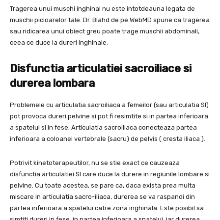
Tragerea unui muschi inghinal nu este intotdeauna legata de
muschii picioarelor tale. Dr. Blahd de pe WebMD spune ca tragerea
sau ridicarea unui obiect greu poate trage muschii abdominali,
ceea ce duce la dureri inghinale.
Disfunctia articulatiei sacroiliace si
durerea lombara
Problemele cu articulatia sacroiliaca a femeilor (sau articulatia SI)
pot provoca dureri pelvine si pot fi resimtite si in partea inferioara
a spatelui si in fese. Articulatia sacroiliaca conecteaza partea
inferioara a coloanei vertebrale (sacru) de pelvis ( cresta iliaca ).
Potrivit kinetoterapeutilor, nu se stie exact ce cauzeaza
disfunctia articulatiei SI care duce la durere in regiunile lombare si
pelvine. Cu toate acestea, se pare ca, daca exista prea multa
miscare in articulatia sacro-iliaca, durerea se va raspandi din
partea inferioara a spatelui catre zona inghinala. Este posibil sa
simtiti dureri in fese, in partea inferioara a spatelui, iar durerea