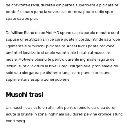
de gravitatea ranii, durerea din partea superioara a picioarelor
poate fi usoara pana la severa, iar durerea poate radia spre
spate sau pe picior.
Dr. William Blahd de pe WebMD spune ca picioarele noastre sunt
supuse unei utilizari zilnice care poate incorda, intinde sau rupe
ligamentele si muschii picioarelor. Acest lucru poate provoca
umflaturi localizate si unele vanatai ale tesutului muscular
moale. Motivele obisnuite pentru durerile inghinale legate de
leziuni sunt o lovitura la nivelul regiunii genitale, problemele de
sold sau alergarea pe distante lungi, care pune o presiune
suplimentara asupra zonei pubiene.
Muschi trasi
Un muschi tras este un alt motiv pentru femeile care au dureri
acute si bruste in zona inghinala sau dureri pelvine cronice atunci
cand merg.