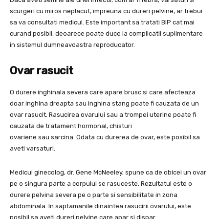
scurgeri cu miros neplacut, impreuna cu dureri pelvine, ar trebui
sa va consultati medicul. Este important sa tratati BIP cat mai
curand posibil, deoarece poate duce la complicatii suplimentare
in sistemul dumneavoastra reproducator.
Ovar rasucit
O durere inghinala severa care apare brusc si care afecteaza
doar inghina dreapta sau inghina stang poate fi cauzata de un
ovar rasucit. Rasucirea ovarului sau a trompei uterine poate fi
cauzata de tratament hormonal, chisturi
ovariene sau sarcina. Odata cu durerea de ovar, este posibil sa
aveti varsaturi.
Medicul ginecolog, dr. Gene McNeeley, spune ca de obicei un ovar
pe o singura parte a corpului se rasuceste. Rezultatul este o
durere pelvina severa pe o parte si sensibilitate in zona
abdominala. In saptamanile dinaintea rasucirii ovarului, este
posibil sa aveti dureri pelvine care apar si dispar.