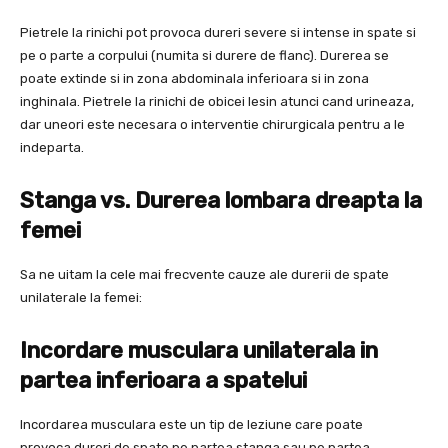
Pietrele la rinichi pot provoca dureri severe si intense in spate si
pe o parte a corpului (numita si durere de flanc). Durerea se
poate extinde si in zona abdominala inferioara si in zona
inghinala. Pietrele la rinichi de obicei lesin atunci cand urineaza,
dar uneori este necesara o interventie chirurgicala pentru a le
indeparta.
Stanga vs. Durerea lombara dreapta la
femei
Sa ne uitam la cele mai frecvente cauze ale durerii de spate
unilaterale la femei:
Incordare musculara unilaterala in
partea inferioara a spatelui
Incordarea musculara este un tip de leziune care poate
provoca dureri de spate pe partea stanga sau pe partea