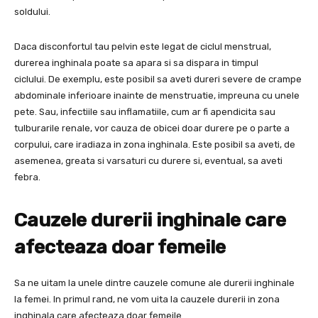
soldului.
Daca disconfortul tau pelvin este legat de ciclul menstrual,
durerea inghinala poate sa apara si sa dispara in timpul
ciclului. De exemplu, este posibil sa aveti dureri severe de crampe
abdominale inferioare inainte de menstruatie, impreuna cu unele
pete. Sau, infectiile sau inflamatiile, cum ar fi apendicita sau
tulburarile renale, vor cauza de obicei doar durere pe o parte a
corpului, care iradiaza in zona inghinala. Este posibil sa aveti, de
asemenea, greata si varsaturi cu durere si, eventual, sa aveti
febra.
Cauzele durerii inghinale care
afecteaza doar femeile
Sa ne uitam la unele dintre cauzele comune ale durerii inghinale
la femei. In primul rand, ne vom uita la cauzele durerii in zona
inghinala care afecteaza doar femeile.