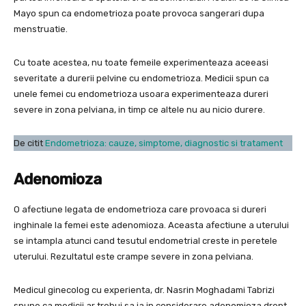
Mayo spun ca endometrioza poate provoca sangerari dupa
menstruatie.
Cu toate acestea, nu toate femeile experimenteaza aceeasi
severitate a durerii pelvine cu endometrioza. Medicii spun ca
unele femei cu endometrioza usoara experimenteaza dureri
severe in zona pelviana, in timp ce altele nu au nicio durere.
De citit
Endometrioza: cauze, simptome, diagnostic si tratament
Adenomioza
O afectiune legata de endometrioza care provoaca si dureri
inghinale la femei este adenomioza. Aceasta afectiune a uterului
se intampla atunci cand tesutul endometrial creste in peretele
uterului. Rezultatul este crampe severe in zona pelviana.
Medicul ginecolog cu experienta, dr. Nasrin Moghadami Tabrizi
spune ca medicii ar trebui sa ia in considerare adenomioza drept