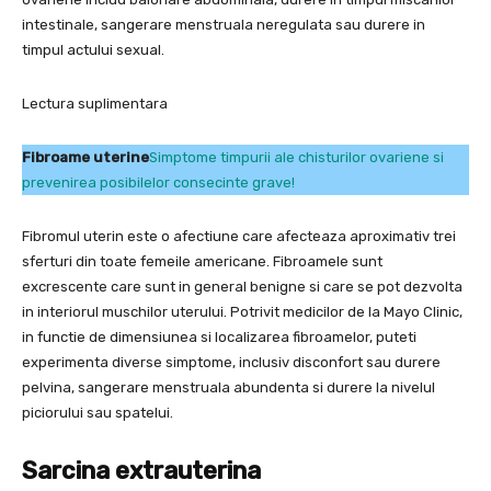
intestinale, sangerare menstruala neregulata sau durere in
timpul actului sexual.
Lectura suplimentara
Fibroame uterine
Simptome timpurii ale chisturilor ovariene si
prevenirea posibilelor consecinte grave!
Fibromul uterin este o afectiune care afecteaza aproximativ trei
sferturi din toate femeile americane. Fibroamele sunt
excrescente care sunt in general benigne si care se pot dezvolta
in interiorul muschilor uterului. Potrivit medicilor de la Mayo Clinic,
in functie de dimensiunea si localizarea fibroamelor, puteti
experimenta diverse simptome, inclusiv disconfort sau durere
pelvina, sangerare menstruala abundenta si durere la nivelul
piciorului sau spatelui.
Sarcina extrauterina