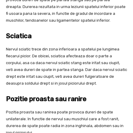
dreapta. Durerea rezultata in urma leziunii spatelui inferior poate
fi usoara pana la severa, in functie de gradul de incordare a
muschilor, tendoanelor sau ligamentelor spatelui inferior.
Sciatica
Nervul sciatic trece din zona inferioara a spatelui pe lungimea
fiecarui picior. De obicei, sciatica afecteaza doar o parte a
corpului, asa ca daca nervul sciatic stang este iritat sau ciupit,
veti avea dureri de spate in partea stanga. Dar daca nervul sciatic
drept este iritat sau ciupit, veti avea dureri fulgeratoare de
deasupra soldului drept si in josul piciorului drept.
Pozitie proasta sau ranire
Pozitia proasta sau ranirea poate provoca dureri de spate
unilaterale. In functie de nervul sau muschiul care a fost ranit,
durerea de spate poate radia in zona inghinala, abdomen sau in
josul piciorului.