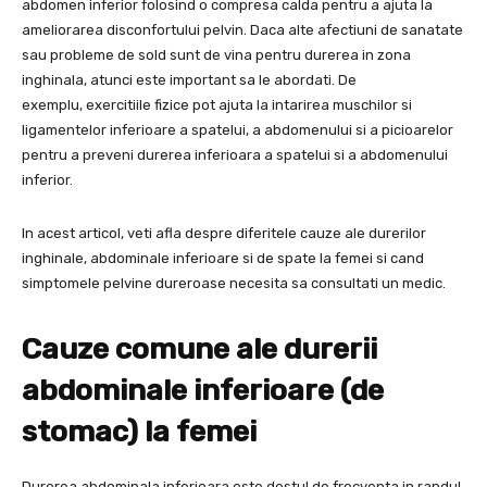
abdomen inferior folosind o compresa calda pentru a ajuta la
ameliorarea disconfortului pelvin. Daca alte afectiuni de sanatate
sau probleme de sold sunt de vina pentru durerea in zona
inghinala, atunci este important sa le abordati. De
exemplu, exercitiile fizice pot ajuta la intarirea muschilor si
ligamentelor inferioare a spatelui, a abdomenului si a picioarelor
pentru a preveni durerea inferioara a spatelui si a abdomenului
inferior.
In acest articol, veti afla despre diferitele cauze ale durerilor
inghinale, abdominale inferioare si de spate la femei si cand
simptomele pelvine dureroase necesita sa consultati un medic.
Cauze comune ale durerii
abdominale inferioare (de
stomac) la femei
Durerea abdominala inferioara este destul de frecventa in randul