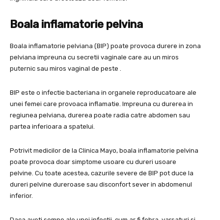
Boala inflamatorie pelvina
Boala inflamatorie pelviana (BIP) poate provoca durere in zona
pelviana impreuna cu secretii vaginale care au un miros
puternic sau miros vaginal de peste .
BIP este o infectie bacteriana in organele reproducatoare ale
unei femei care provoaca inflamatie. Impreuna cu durerea in
regiunea pelviana, durerea poate radia catre abdomen sau
partea inferioara a spatelui.
Potrivit medicilor de la Clinica Mayo, boala inflamatorie pelvina
poate provoca doar simptome usoare cu dureri usoare
pelvine. Cu toate acestea, cazurile severe de BIP pot duce la
dureri pelvine dureroase sau disconfort sever in abdomenul
inferior.
Daca aveti semne ale unei infectii, cum ar fi febra, varsaturi si