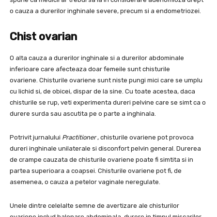
o cauza a durerilor inghinale severe, precum si a endometriozei.
Chist ovarian
O alta cauza a durerilor inghinale si a durerilor abdominale
inferioare care afecteaza doar femeile sunt chisturile
ovariene. Chisturile ovariene sunt niste pungi mici care se umplu
cu lichid si, de obicei, dispar de la sine. Cu toate acestea, daca
chisturile se rup, veti experimenta dureri pelvine care se simt ca o
durere surda sau ascutita pe o parte a inghinala.
Potrivit jurnalului
Practitioner
, chisturile ovariene pot provoca
dureri inghinale unilaterale si disconfort pelvin general. Durerea
de crampe cauzata de chisturile ovariene poate fi simtita si in
partea superioara a coapsei. Chisturile ovariene pot fi, de
asemenea, o cauza a petelor vaginale neregulate.
Unele dintre celelalte semne de avertizare ale chisturilor
ovariene includ balonare abdominala, durere in timpul miscarilor