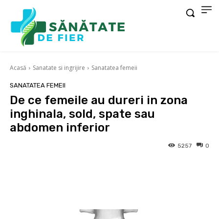
Acasă
Sanatate si ingrijire
Sanatatea femeii
SANATATEA FEMEII
De ce femeile au dureri in zona
inghinala, sold, spate sau
abdomen inferior
5257
0
Facebook
X
Pinterest
Wha