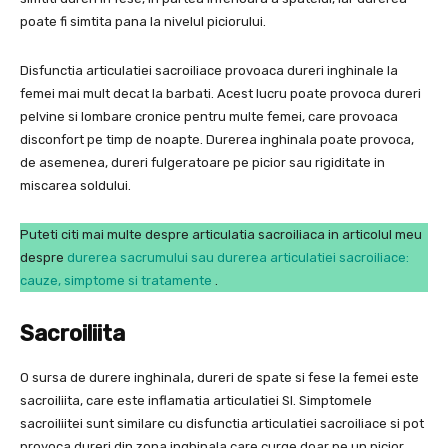
poate fi simtita pana la nivelul piciorului.
Disfunctia articulatiei sacroiliace provoaca dureri inghinale la
femei mai mult decat la barbati. Acest lucru poate provoca dureri
pelvine si lombare cronice pentru multe femei, care provoaca
disconfort pe timp de noapte. Durerea inghinala poate provoca,
de asemenea, dureri fulgeratoare pe picior sau rigiditate in
miscarea soldului.
Puteti citi mai multe despre articulatia sacroiliaca in articolul meu
despre
durerea sacrumului sau durerea articulatiei sacroiliace:
cauze, simptome si tratamente
.
Sacroiliita
O sursa de durere inghinala, dureri de spate si fese la femei este
sacroiliita, care este inflamatia articulatiei SI. Simptomele
sacroiliitei sunt similare cu disfunctia articulatiei sacroiliace si pot
provoca dureri din zona inghinala care curge doar pe un picior