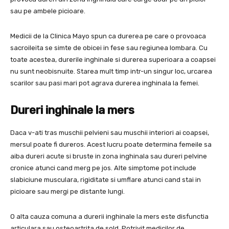
sau pe ambele picioare.
Medicii de la Clinica Mayo spun ca durerea pe care o provoaca
sacroileita se simte de obicei in fese sau regiunea lombara. Cu
toate acestea, durerile inghinale si durerea superioara a coapsei
nu sunt neobisnuite. Starea mult timp intr-un singur loc, urcarea
scarilor sau pasi mari pot agrava durerea inghinala la femei.
Dureri inghinale la mers
Daca v-ati tras muschii pelvieni sau muschii interiori ai coapsei,
mersul poate fi dureros. Acest lucru poate determina femeile sa
aiba dureri acute si bruste in zona inghinala sau dureri pelvine
cronice atunci cand merg pe jos. Alte simptome pot include
slabiciune musculara, rigiditate si umflare atunci cand stai in
picioare sau mergi pe distante lungi.
O alta cauza comuna a durerii inghinale la mers este disfunctia
articulara sau osteoartrita de sold. Potrivit medicilor de