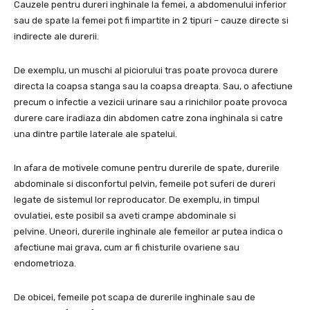
Cauzele pentru dureri inghinale la femei, a abdomenului inferior
sau de spate la femei pot fi impartite in 2 tipuri – cauze directe si
indirecte ale durerii.
De exemplu, un muschi al piciorului tras poate provoca durere
directa la coapsa stanga sau la coapsa dreapta. Sau, o afectiune
precum o infectie a vezicii urinare sau a rinichilor poate provoca
durere care iradiaza din abdomen catre zona inghinala si catre
una dintre partile laterale ale spatelui.
In afara de motivele comune pentru durerile de spate, durerile
abdominale si disconfortul pelvin, femeile pot suferi de dureri
legate de sistemul lor reproducator. De exemplu, in timpul
ovulatiei, este posibil sa aveti crampe abdominale si
pelvine. Uneori, durerile inghinale ale femeilor ar putea indica o
afectiune mai grava, cum ar fi chisturile ovariene sau
endometrioza.
De obicei, femeile pot scapa de durerile inghinale sau de