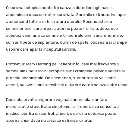
O sarcina ectopica poate fi o cauza a durerilor inghinale si
abdominale daca sunteti insarcinata. Sarcinile extrauterine apar
atunci cand fatul creste in afara uterului. Recunoasterea
semnelor unei sarcini extrauterine poate fi dificila, deoarece
acestea seamana cu semnele timpurii ale unei sarcini normale,
cum ar fi pete de implantare, dureri de spate, oboseala si crampe
usoare care apar la inceputul sarcinii.
Potrivit Dr. Mary Harding pe Patient.info, cele mai frecvente 2
semne ale unei sarcini ectopice sunt crampele pelvine severe si
durerile abdominale. De asemenea, s-ar putea sa va simtiti
ametit, sa aveti sanii sensibili si o durere care iradiaza catre umar.
Daca observati sangerare vaginala anormala, dar fara
menstruatie si aveti alte simptome, ar trebui sa va consultati
medicul pentru un control. Uneori, o sarcina ectopica poate
aparea chiar daca nu crezi ca esti insarcinata.