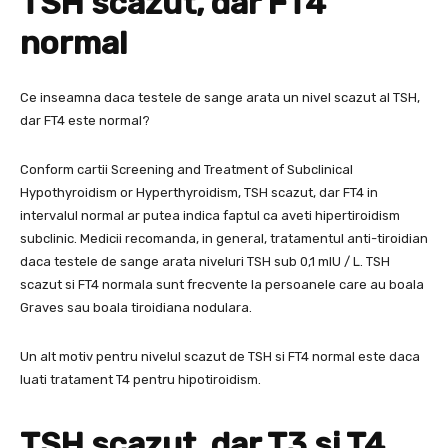
TSH scazut, dar FT4
normal
Ce inseamna daca testele de sange arata un nivel scazut al TSH,
dar FT4 este normal?
Conform cartii Screening and Treatment of Subclinical
Hypothyroidism or Hyperthyroidism, TSH scazut, dar FT4 in
intervalul normal ar putea indica faptul ca aveti hipertiroidism
subclinic. Medicii recomanda, in general, tratamentul anti-tiroidian
daca testele de sange arata niveluri TSH sub 0,1 mIU / L. TSH
scazut si FT4 normala sunt frecvente la persoanele care au boala
Graves sau boala tiroidiana nodulara.
Un alt motiv pentru nivelul scazut de TSH si FT4 normal este daca
luati tratament T4 pentru hipotiroidism.
TSH scazut, dar T3 si T4