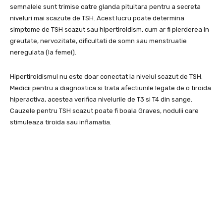
semnalele sunt trimise catre glanda pituitara pentru a secreta
niveluri mai scazute de TSH. Acest lucru poate determina
simptome de TSH scazut sau hipertiroidism, cum ar fi pierderea in
greutate, nervozitate, dificultati de somn sau menstruatie
neregulata (la femei).
Hipertiroidismul nu este doar conectat la nivelul scazut de TSH.
Medicii pentru a diagnostica si trata afectiunile legate de o tiroida
hiperactiva, acestea verifica nivelurile de T3 si T4 din sange.
Cauzele pentru TSH scazut poate fi boala Graves, nodulii care
stimuleaza tiroida sau inflamatia.