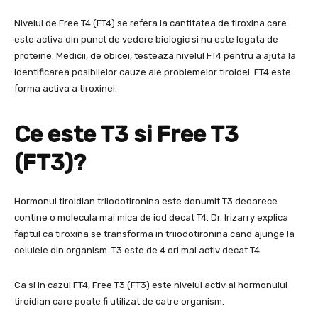
Nivelul de Free T4 (FT4) se refera la cantitatea de tiroxina care
este activa din punct de vedere biologic si nu este legata de
proteine. Medicii, de obicei, testeaza nivelul FT4 pentru a ajuta la
identificarea posibilelor cauze ale problemelor tiroidei. FT4 este
forma activa a tiroxinei.
Ce este T3 si Free T3
(FT3)?
Hormonul tiroidian triiodotironina este denumit T3 deoarece
contine o molecula mai mica de iod decat T4. Dr. Irizarry explica
faptul ca tiroxina se transforma in triiodotironina cand ajunge la
celulele din organism. T3 este de 4 ori mai activ decat T4.
Ca si in cazul FT4, Free T3 (FT3) este nivelul activ al hormonului
tiroidian care poate fi utilizat de catre organism.