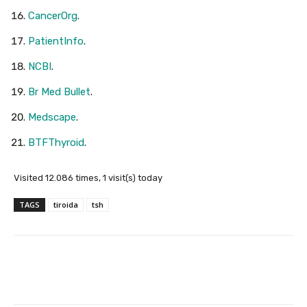
CancerOrg
.
PatientInfo
.
NCBI
.
Br Med Bullet
.
Medscape
.
BTFThyroid
.
Visited 12.086 times, 1 visit(s) today
TAGS
tiroida
tsh
Facebook
X
Pinterest
Wha