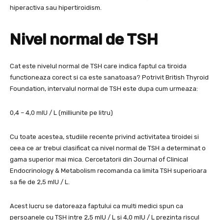
hiperactiva sau hipertiroidism.
Nivel normal de TSH
Cat este nivelul normal de TSH care indica faptul ca tiroida
functioneaza corect si ca este sanatoasa? Potrivit British Thyroid
Foundation, intervalul normal de TSH este dupa cum urmeaza:
0,4 – 4,0 mIU / L (milliunite pe litru)
Cu toate acestea, studiile recente privind activitatea tiroidei si
ceea ce ar trebui clasificat ca nivel normal de TSH a determinat o
gama superior mai mica. Cercetatorii din Journal of Clinical
Endocrinology & Metabolism recomanda ca limita TSH superioara
sa fie de 2,5 mIU / L.
Acest lucru se datoreaza faptului ca multi medici spun ca
persoanele cu TSH intre 2,5 mIU / L si 4,0 mIU / L prezinta riscul