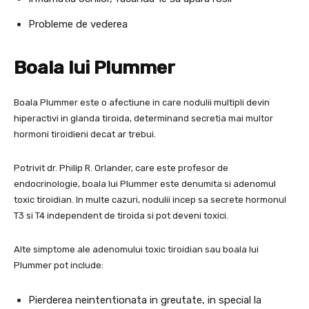
Probleme de vederea
Boala lui Plummer
Boala Plummer este o afectiune in care nodulii multipli devin
hiperactivi in glanda tiroida, determinand secretia mai multor
hormoni tiroidieni decat ar trebui.
Potrivit dr. Philip R. Orlander, care este profesor de
endocrinologie, boala lui Plummer este denumita si adenomul
toxic tiroidian. In multe cazuri, nodulii incep sa secrete hormonul
T3 si T4 independent de tiroida si pot deveni toxici.
Alte simptome ale adenomului toxic tiroidian sau boala lui
Plummer pot include:
Pierderea neintentionata in greutate, in special la