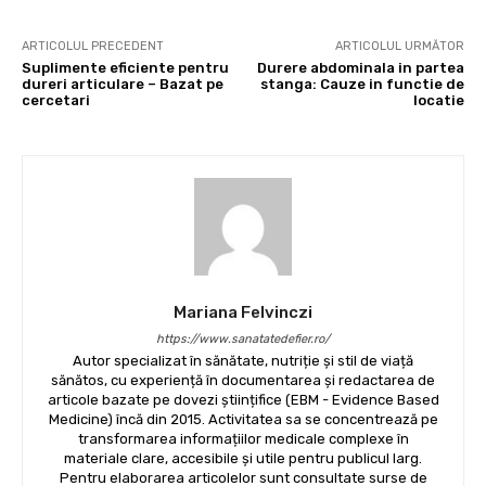
ARTICOLUL PRECEDENT
ARTICOLUL URMĂTOR
Suplimente eficiente pentru
Durere abdominala in partea
dureri articulare – Bazat pe
stanga: Cauze in functie de
cercetari
locatie
Mariana Felvinczi
https://www.sanatatedefier.ro/
Autor specializat în sănătate, nutriție și stil de viață
sănătos, cu experiență în documentarea și redactarea de
articole bazate pe dovezi științifice (EBM - Evidence Based
Medicine) încă din 2015. Activitatea sa se concentrează pe
transformarea informațiilor medicale complexe în
materiale clare, accesibile și utile pentru publicul larg.
Pentru elaborarea articolelor sunt consultate surse de