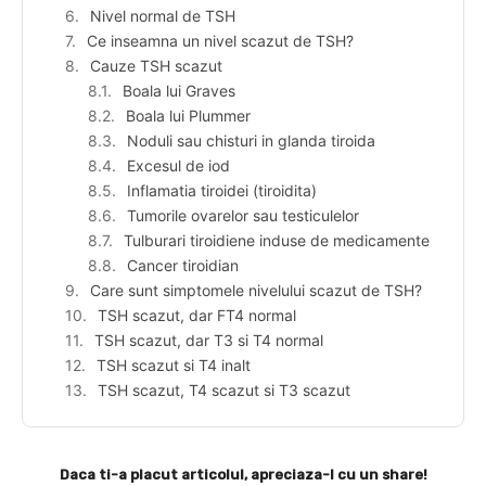
Nivel normal de TSH
Ce inseamna un nivel scazut de TSH?
Cauze TSH scazut
Boala lui Graves
Boala lui Plummer
Noduli sau chisturi in glanda tiroida
Excesul de iod
Inflamatia tiroidei (tiroidita)
Tumorile ovarelor sau testiculelor
Tulburari tiroidiene induse de medicamente
Cancer tiroidian
Care sunt simptomele nivelului scazut de TSH?
TSH scazut, dar FT4 normal
TSH scazut, dar T3 si T4 normal
TSH scazut si T4 inalt
TSH scazut, T4 scazut si T3 scazut
Daca ti-a placut articolul, apreciaza-l cu un share!