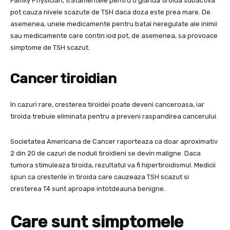
Family Physician, tratamentele pentru o glanda tiroida subactiva
pot cauza nivele scazute de TSH daca doza este prea mare. De
asemenea, unele medicamente pentru batai neregulate ale inimii
sau medicamente care contin iod pot, de asemenea, sa provoace
simptome de TSH scazut.
Cancer tiroidian
In cazuri rare, cresterea tiroidei poate deveni canceroasa, iar
tiroida trebuie eliminata pentru a preveni raspandirea cancerului.
Societatea Americana de Cancer raporteaza ca doar aproximativ
2 din 20 de cazuri de noduli tiroidieni se devin maligne. Daca
tumora stimuleaza tiroida, rezultatul va fi hipertiroidismul. Medicii
spun ca cresterile in tiroida care cauzeaza TSH scazut si
cresterea T4 sunt aproape intotdeauna benigne.
Care sunt simptomele