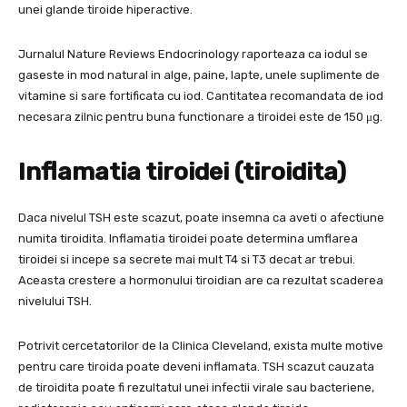
unei glande tiroide hiperactive.
Jurnalul Nature Reviews Endocrinology raporteaza ca iodul se
gaseste in mod natural in alge, paine, lapte, unele suplimente de
vitamine si sare fortificata cu iod. Cantitatea recomandata de iod
necesara zilnic pentru buna functionare a tiroidei este de 150 μg.
Inflamatia tiroidei (tiroidita)
Daca nivelul TSH este scazut, poate insemna ca aveti o afectiune
numita tiroidita. Inflamatia tiroidei poate determina umflarea
tiroidei si incepe sa secrete mai mult T4 si T3 decat ar trebui.
Aceasta crestere a hormonului tiroidian are ca rezultat scaderea
nivelului TSH.
Potrivit cercetatorilor de la Clinica Cleveland, exista multe motive
pentru care tiroida poate deveni inflamata. TSH scazut cauzata
de tiroidita poate fi rezultatul unei infectii virale sau bacteriene,