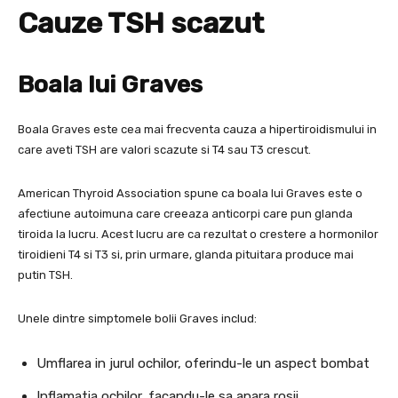
Cauze TSH scazut
Boala lui Graves
Boala Graves este cea mai frecventa cauza a hipertiroidismului in
care aveti TSH are valori scazute si T4 sau T3 crescut.
American Thyroid Association spune ca boala lui Graves este o
afectiune autoimuna care creeaza anticorpi care pun glanda
tiroida la lucru. Acest lucru are ca rezultat o crestere a hormonilor
tiroidieni T4 si T3 si, prin urmare, glanda pituitara produce mai
putin TSH.
Unele dintre simptomele bolii Graves includ:
Umflarea in jurul ochilor, oferindu-le un aspect bombat
Inflamatia ochilor, facandu-le sa apara rosii