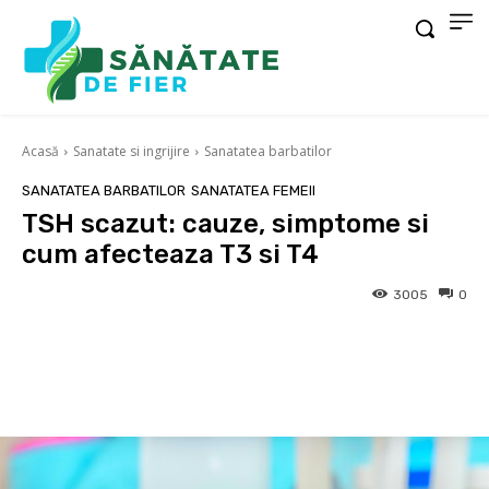
Acasă
Sanatate si ingrijire
Sanatatea barbatilor
SANATATEA BARBATILOR
SANATATEA FEMEII
TSH scazut: cauze, simptome si
cum afecteaza T3 si T4
3005
0
Facebook
X
Pinterest
Wha