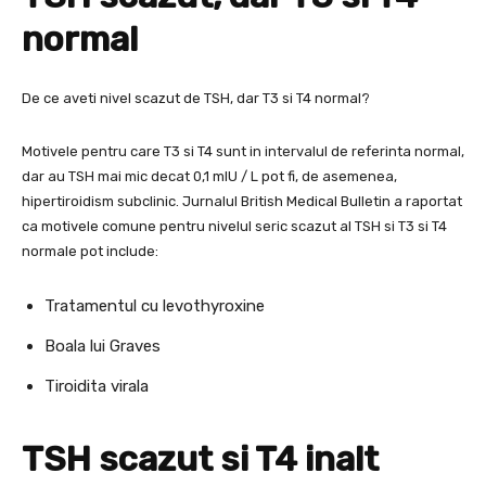
normal
De ce aveti nivel scazut de TSH, dar T3 si T4 normal?
Motivele pentru care T3 si T4 sunt in intervalul de referinta normal,
dar au TSH mai mic decat 0,1 mIU / L pot fi, de asemenea,
hipertiroidism subclinic. Jurnalul British Medical Bulletin a raportat
ca motivele comune pentru nivelul seric scazut al TSH si T3 si T4
normale pot include:
Tratamentul cu levothyroxine
Boala lui Graves
Tiroidita virala
TSH scazut si T4 inalt