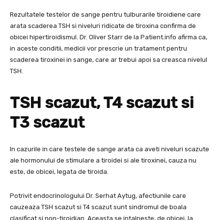
Rezultatele testelor de sange pentru tulburarile tiroidiene care
arata scaderea TSH si niveluri ridicate de tiroxina confirma de
obicei hipertiroidismul. Dr. Oliver Starr de la Patient.info afirma ca,
in aceste conditii, medicii vor prescrie un tratament pentru
scaderea tiroxinei in sange, care ar trebui apoi sa creasca nivelul
TSH.
TSH scazut, T4 scazut si
T3 scazut
In cazurile in care testele de sange arata ca aveti niveluri scazute
ale hormonului de stimulare a tiroidei si ale tiroxinei, cauza nu
este, de obicei, legata de tiroida.
Potrivit endocrinologului Dr. Serhat Aytug, afectiunile care
cauzeaza TSH scazut si T4 scazut sunt sindromul de boala
clasificat si non-tiroidian. Aceasta se intalneste, de obicei, la