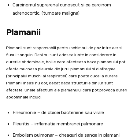
Carcinomul suprarenal cunoscut si ca carcinom
adrenocortic. (tumoare maligna)
Plamanii
Plamanii sunt responsabili pentru schimbul de gaz intre aer si
fluxul sanguin. Desi nu sunt adesea luate in considerare in
durerile abdominale, bolile care afecteaza baza plamanului pot
afecta mucoasa pleurala din jurul plamanului si diafragma
(principalul muschi al respiratiei) care poate duce la durere.
Plamanii insasi nu dor, decat daca structurile din jur sunt
afectate. Unele afectiuni ale plamanului care pot provoca dureri
abdominale includ:
Pneumonie – de obicei bacteriene sau virale
Pleuritis – inflamatia membranei pulmonare
Embolism pulmonar – cheaguri de sange in plamani