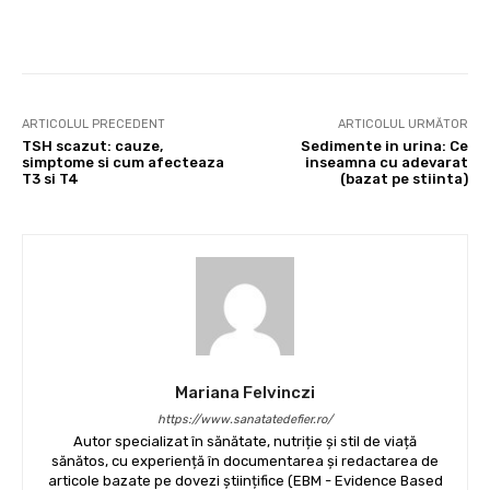
Facebook
X
Pinterest
Wha
ARTICOLUL PRECEDENT
ARTICOLUL URMĂTOR
TSH scazut: cauze,
Sedimente in urina: Ce
simptome si cum afecteaza
inseamna cu adevarat
T3 si T4
(bazat pe stiinta)
Mariana Felvinczi
https://www.sanatatedefier.ro/
Autor specializat în sănătate, nutriție și stil de viață
sănătos, cu experiență în documentarea și redactarea de
articole bazate pe dovezi științifice (EBM - Evidence Based