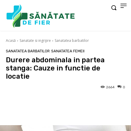
Acasă
Sanatate si ingrijire
Sanatatea barbatilor
SANATATEA BARBATILOR
SANATATEA FEMEII
Durere abdominala in partea
stanga: Cauze in functie de
locatie
2664
0
Facebook
X
Pinterest
Wha