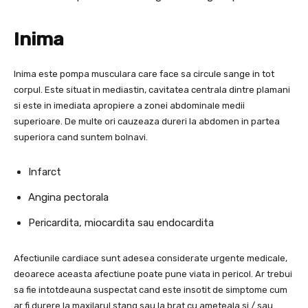
Inima
Inima este pompa musculara care face sa circule sange in tot
corpul. Este situat in mediastin, cavitatea centrala dintre plamani
si este in imediata apropiere a zonei abdominale medii
superioare. De multe ori cauzeaza dureri la abdomen in partea
superiora cand suntem bolnavi.
Infarct
Angina pectorala
Pericardita, miocardita sau endocardita
Afectiunile cardiace sunt adesea considerate urgente medicale,
deoarece aceasta afectiune poate pune viata in pericol. Ar trebui
sa fie intotdeauna suspectat cand este insotit de simptome cum
ar fi durere la maxilarul stang sau la brat cu ameteala si / sau