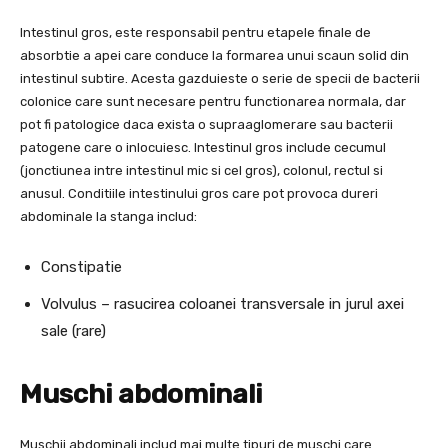
Intestinul gros, este responsabil pentru etapele finale de
absorbtie a apei care conduce la formarea unui scaun solid din
intestinul subtire. Acesta gazduieste o serie de specii de bacterii
colonice care sunt necesare pentru functionarea normala, dar
pot fi patologice daca exista o supraaglomerare sau bacterii
patogene care o inlocuiesc. Intestinul gros include cecumul
(jonctiunea intre intestinul mic si cel gros), colonul, rectul si
anusul. Conditiile intestinului gros care pot provoca dureri
abdominale la stanga includ:
Constipatie
Volvulus – rasucirea coloanei transversale in jurul axei
sale (rare)
Muschi abdominali
Muschii abdominali includ mai multe tipuri de muschi care