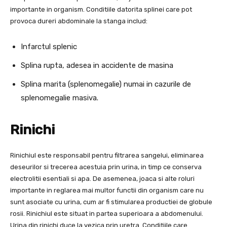
importante in organism. Conditiile datorita splinei care pot
provoca dureri abdominale la stanga includ:
Infarctul splenic
Splina rupta, adesea in accidente de masina
Splina marita (splenomegalie) numai in cazurile de
splenomegalie masiva.
Rinichi
Rinichiul este responsabil pentru filtrarea sangelui, eliminarea
deseurilor si trecerea acestuia prin urina, in timp ce conserva
electrolitii esentiali si apa. De asemenea, joaca si alte roluri
importante in reglarea mai multor functii din organism care nu
sunt asociate cu urina, cum ar fi stimularea productiei de globule
rosii. Rinichiul este situat in partea superioara a abdomenului.
Urina din rinichi duce la vezica prin uretra. Conditiile care