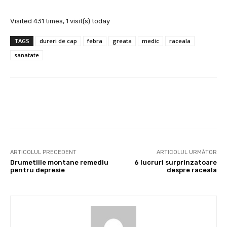
Visited 431 times, 1 visit(s) today
TAGS
dureri de cap
febra
greata
medic
raceala
sanatate
Facebook
X
Pinterest
Wha
ARTICOLUL PRECEDENT
ARTICOLUL URMĂTOR
Drumetiile montane remediu
6 lucruri surprinzatoare
pentru depresie
despre raceala