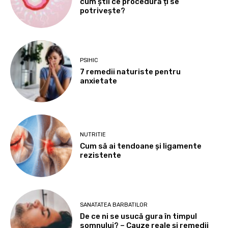
cum știi ce procedură ți se
potrivește?
PSIHIC
7 remedii naturiste pentru
anxietate
NUTRITIE
Cum să ai tendoane şi ligamente
rezistente
SANATATEA BARBATILOR
De ce ni se usucă gura în timpul
somnului? – Cauze reale și remedii