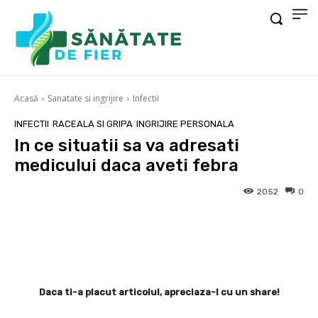
Acasă
Sanatate si ingrijire
Infectii
INFECTII
RACEALA SI GRIPA
INGRIJIRE PERSONALA
In ce situatii sa va adresati
medicului daca aveti febra
2052
0
Facebook
X
Pinterest
Wha
Daca ti-a placut articolul, apreciaza-l cu un share!