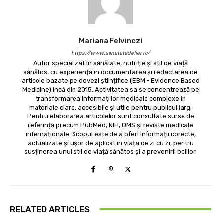
Mariana Felvinczi
https://www.sanatatedefier.ro/
Autor specializat în sănătate, nutriție și stil de viață
sănătos, cu experiență în documentarea și redactarea de
articole bazate pe dovezi științifice (EBM - Evidence Based
Medicine) încă din 2015. Activitatea sa se concentrează pe
transformarea informațiilor medicale complexe în
materiale clare, accesibile și utile pentru publicul larg.
Pentru elaborarea articolelor sunt consultate surse de
referință precum PubMed, NIH, OMS și reviste medicale
internaționale. Scopul este de a oferi informații corecte,
actualizate și ușor de aplicat în viața de zi cu zi, pentru
susținerea unui stil de viață sănătos și a prevenirii bolilor.
RELATED ARTICLES