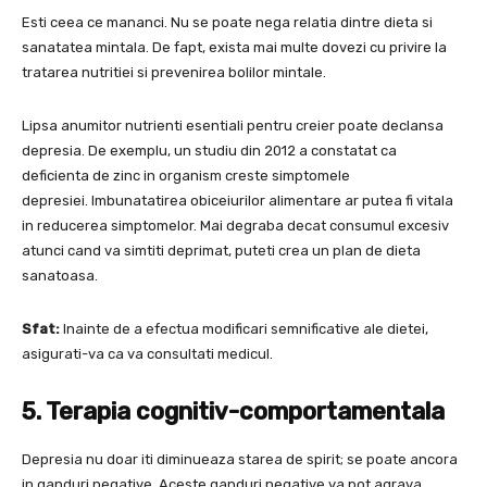
Esti ceea ce mananci. Nu se poate nega relatia dintre dieta si
sanatatea mintala. De fapt, exista mai multe dovezi cu privire la
tratarea nutritiei si prevenirea bolilor mintale.
Lipsa anumitor nutrienti esentiali pentru creier poate declansa
depresia. De exemplu, un studiu din 2012 a constatat ca
deficienta de zinc in organism creste simptomele
depresiei. Imbunatatirea obiceiurilor alimentare ar putea fi vitala
in reducerea simptomelor. Mai degraba decat consumul excesiv
atunci cand va simtiti deprimat, puteti crea un plan de dieta
sanatoasa.
Sfat:
Inainte de a efectua modificari semnificative ale dietei,
asigurati-va ca va consultati medicul.
5. Terapia cognitiv-comportamentala
Depresia nu doar iti diminueaza starea de spirit; se poate ancora
in ganduri negative. Aceste ganduri negative va pot agrava