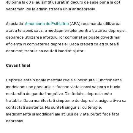
40 pana la 60 s-au simtit usurati in decurs de sase pana la opt
saptamani de la administrarea unui antidepresiv.
Asociatia
Americana de Psihiatrie
(APA) recomanda utilizarea
atat a terapiei, cat si a medicamentelor pentru tratarea depresiei,
deoarece utilizarea efortului lor combinat se poate dovedi mai
eficienta in combaterea depresiei. Daca credeti ca ati putea fi
deprimat, trebuie sa cautati imediat ajutor.
Cuvant final
Depresia este o boala mentala reala si obisnuita. Functioneaza
modelandu-ne gandurile si facand viata insasi sa para o bucla
nesfarsita de ganduri negative. Din fericire, depresia este
tratabila. Daca manifestati simptome de depresie, asigurati-va ca
contactati asistenta. Nu sunteti singur si, cu terapie,
medicamente si modificari ale stilului de viata, puteti face fata
depresiei.