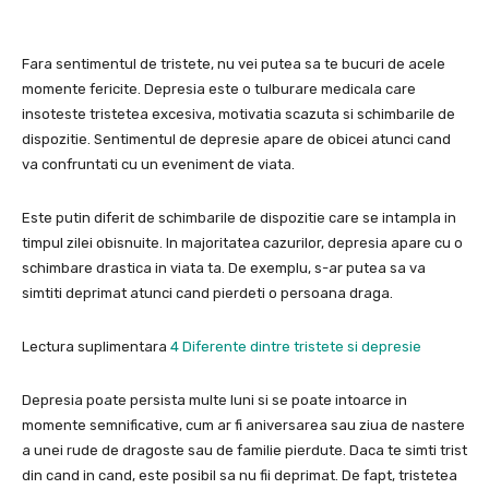
Fara sentimentul de tristete, nu vei putea sa te bucuri de acele
momente fericite. Depresia este o tulburare medicala care
insoteste tristetea excesiva, motivatia scazuta si schimbarile de
dispozitie. Sentimentul de depresie apare de obicei atunci cand
va confruntati cu un eveniment de viata.
Este putin diferit de schimbarile de dispozitie care se intampla in
timpul zilei obisnuite. In majoritatea cazurilor, depresia apare cu o
schimbare drastica in viata ta. De exemplu, s-ar putea sa va
simtiti deprimat atunci cand pierdeti o persoana draga.
Lectura suplimentara
4 Diferente dintre tristete si depresie
Depresia poate persista multe luni si se poate intoarce in
momente semnificative, cum ar fi aniversarea sau ziua de nastere
a unei rude de dragoste sau de familie pierdute. Daca te simti trist
din cand in cand, este posibil sa nu fii deprimat. De fapt, tristetea