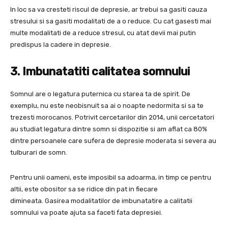
In loc sa va cresteti riscul de depresie, ar trebui sa gasiti cauza
stresului si sa gasiti modalitati de a o reduce. Cu cat gasesti mai
multe modalitati de a reduce stresul, cu atat devii mai putin
predispus la cadere in depresie.
3. Imbunatatiti calitatea somnului
Somnul are o legatura puternica cu starea ta de spirit. De
exemplu, nu este neobisnuit sa ai o noapte nedormita si sa te
trezesti morocanos. Potrivit cercetarilor din 2014, unii cercetatori
au studiat legatura dintre somn si dispozitie si am aflat ca 80%
dintre persoanele care sufera de depresie moderata si severa au
tulburari de somn.
Pentru unii oameni, este imposibil sa adoarma, in timp ce pentru
altii, este obositor sa se ridice din pat in fiecare
dimineata. Gasirea modalitatilor de imbunatatire a calitatii
somnului va poate ajuta sa faceti fata depresiei.