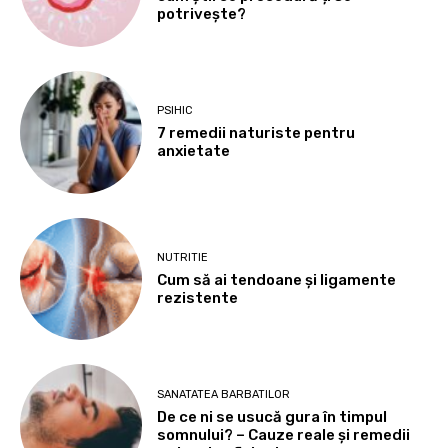
potrivește?
PSIHIC
7 remedii naturiste pentru
anxietate
NUTRITIE
Cum să ai tendoane şi ligamente
rezistente
SANATATEA BARBATILOR
De ce ni se usucă gura în timpul
somnului? – Cauze reale și remedii