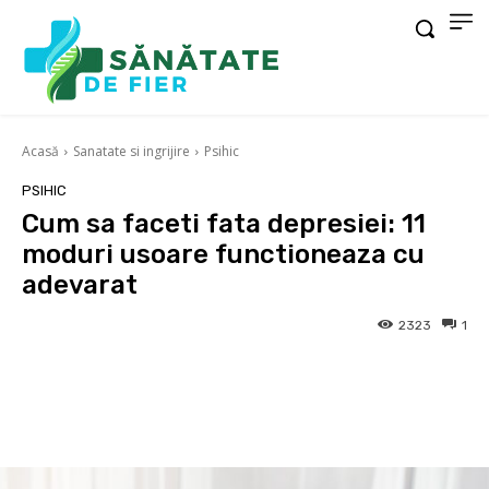
Acasă
Sanatate si ingrijire
Psihic
PSIHIC
Cum sa faceti fata depresiei: 11
moduri usoare functioneaza cu
adevarat
2323
1
Facebook
X
Pinterest
Wha