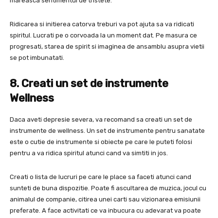
mareasca sentimentul de tristete.
Ridicarea si initierea catorva treburi va pot ajuta sa va ridicati
spiritul. Lucrati pe o corvoada la un moment dat. Pe masura ce
progresati, starea de spirit si imaginea de ansamblu asupra vietii
se pot imbunatati.
8. Creati un set de instrumente
Wellness
Daca aveti depresie severa, va recomand sa creati un set de
instrumente de wellness. Un set de instrumente pentru sanatate
este o cutie de instrumente si obiecte pe care le puteti folosi
pentru a va ridica spiritul atunci cand va simtiti in jos.
Creati o lista de lucruri pe care le place sa faceti atunci cand
sunteti de buna dispozitie. Poate fi ascultarea de muzica, jocul cu
animalul de companie, citirea unei carti sau vizionarea emisiunii
preferate. A face activitati ce va inbucura cu adevarat va poate