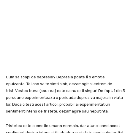
Cum sa scapi de depresie? Depresia poate fi o emotie
epuizanta. Te lasa sa te simti slab, dezamagit si extrem de
trist. Vestea buna (sau rea) este ca nu esti singur! De fapt, 1 din 3
persoane experimenteaza o perioada depresiva majora in viata
lor. Daca citesti acest articol, probabil ai experimentat un
sentiment intens de tristete, dezamagire sau neputinta.
Tristetea este o emotie umana normala, dar atunci cand acest
sentiment devine intens si iti afecteaza viata in mod substantial,