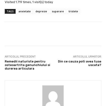
Visited 1.719 times, 1 visit(s) today
TAGS
anxietate
depresie
suparare
tristete
Facebook
X
Pinterest
Wha
ARTICOLUL PRECEDENT
ARTICOLUL URMĂTOR
Remedii naturiste pentru
Din ce cauza poti avea tuse
osteoartrita genunchiului si
uscata?
durerea articulara