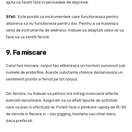
ajuta sa faceti fata in perioadele de depresie.
Sfat:
Este posibil ca instrumentele care functioneaza pentru
altcineva sa nu functioneze pentru dvs. Pentru a va maximiza
setul de instrumente de wellness, trebuie sa adaptati ceea ce va
face sa va simtiti fericiti.
9. Fa miscare
Cand faci miscare, corpul tau elibereaza un hormon cunoscut sub
numele de endorfine. Aceste substante chimice declanseaza un
sentiment pozitiv si fericit pe tot corpul.
Din fericire, nu trebuie sa petreci ore intregi incercand diferite
exercitii obositoare. Asigurati-va ca aflati tipurile de activitati
care va plac si efectuati-le. Puteti face o plimbare rapida de 15-30
de minute in fiecare zi – sau jogging, bicicleta sau chiar dans,
daca preferati.