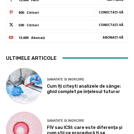
CONECTAȚI-VĂ
800
Cititori
CONECTAȚI-VĂ
500
Cititori
ABONAȚI-VĂ
13,600
Abonați
ULTIMELE ARTICOLE
SANATATE SI INGRIJIRE
Cum îți citești analizele de sânge:
ghid complet pe înțelesul tuturor
SANATATE SI INGRIJIRE
FIV sau ICSI: care este diferența și
cum știi ce procedură ți se