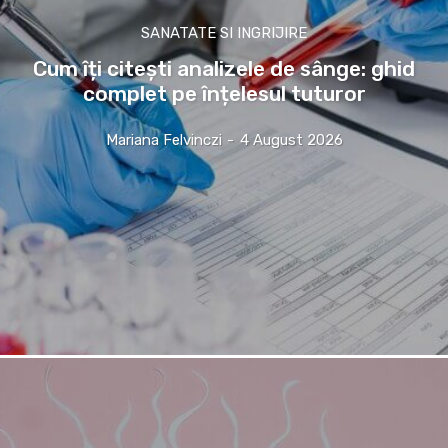
SANATATE SI INGRIJIRE
Cum îți citești analizele de sânge: ghid
complet pe înțelesul tuturor
Mariana Felvinczi
-
4 August 2026