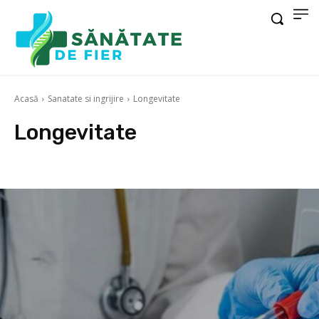
Acasă
Sanatate si ingrijire
Longevitate
Longevitate
Diabet
Infectii
Psihic
Raceala si gripa
Sanatatea barbatilor