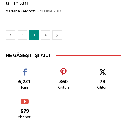
a-l întări
Mariana Felvinczi
-
11 Iunie 2017
2
3
4
NE GĂSEȘTI ȘI AICI
6,231
360
79
Fani
Cititori
Cititori
679
Abonați