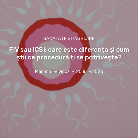
SANATATE SI INGRIJIRE
FIV sau ICSI: care este diferența și cum
știi ce procedură ți se potrivește?
Mariana Felvinczi
-
20 Iulie 2026