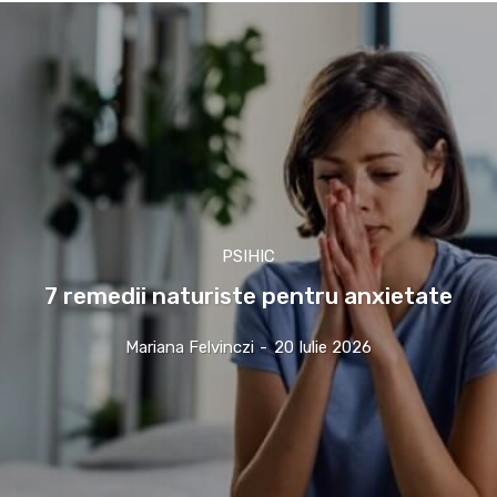
PSIHIC
7 remedii naturiste pentru anxietate
Mariana Felvinczi
-
20 Iulie 2026