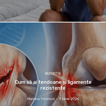
NUTRITIE
Cum să ai tendoane şi ligamente
rezistente
Mariana Felvinczi
-
9 Iunie 2026