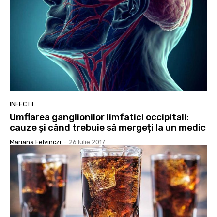
INFECTII
Umflarea ganglionilor limfatici occipitali:
cauze și când trebuie să mergeți la un medic
Mariana Felvinczi
-
26 Iulie 2017