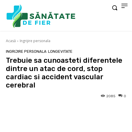
Acasă
Ingrijire personala
INGRIJIRE PERSONALA
LONGEVITATE
Trebuie sa cunoasteti diferentele
dintre un atac de cord, stop
cardiac si accident vascular
cerebral
2085
0
Facebook
X
Pinterest
Wha