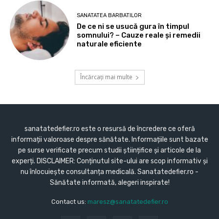
SANATATEA BARBATILOR
De ce ni se usucă gura în timpul
somnului? – Cauze reale și remedii
naturale eficiente
Încărcați mai multe
sanatatedefier.ro este o resursă de încredere ce oferă
informații valoroase despre sănătate. Informațiile sunt bazate
pe surse verificate precum studii științifice și articole de la
experți. DISCLAIMER: Conținutul site-ului are scop informativ și
nu înlocuiește consultanța medicală. Sanatatedefier.ro -
Sănătate informată, alegeri inspirate!
Contact us:
maresz@sanatatedefier.ro