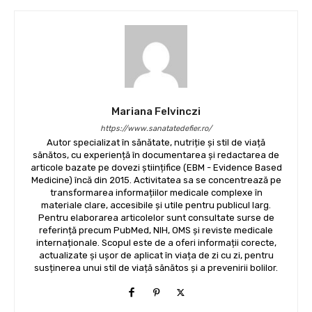
Mariana Felvinczi
https://www.sanatatedefier.ro/
Autor specializat în sănătate, nutriție și stil de viață
sănătos, cu experiență în documentarea și redactarea de
articole bazate pe dovezi științifice (EBM - Evidence Based
Medicine) încă din 2015. Activitatea sa se concentrează pe
transformarea informațiilor medicale complexe în
materiale clare, accesibile și utile pentru publicul larg.
Pentru elaborarea articolelor sunt consultate surse de
referință precum PubMed, NIH, OMS și reviste medicale
internaționale. Scopul este de a oferi informații corecte,
actualizate și ușor de aplicat în viața de zi cu zi, pentru
susținerea unui stil de viață sănătos și a prevenirii bolilor.