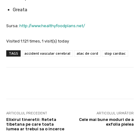
Greata
Sursa:
http://www.healthyfoodplans.net/
Visited 1.121 times, 1 visit(s) today
TAGS
accident vascular cerebral
atac de cord
stop cardiac
Facebook
X
Pinterest
Wha
ARTICOLUL PRECEDENT
ARTICOLUL URMĂTOR
Elixirul tineretii: Reteta
Cele mai bune moduri de a
tibetana pe care toata
exfolia pielea
lumea ar trebui sa o incerce