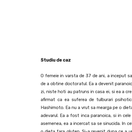
Studiu de caz
O femeie in varsta de 37 de ani, a inceput sa
de a obtine doctoratul. Ea a devenit paranoic
zi, niste hoti au patruns in casa ei, si ea a cr
afirmat ca ea suferea de tulburari psihotic
Hashimoto. Ea nu a vrut sa mearga pe o dieta
adevarul. Ea a fost inca paranoica, si in cele
asemenea, ea a incercat sa se sinucida. In ce
o dieta fara gluten. Si-a revenit dupa ce a u