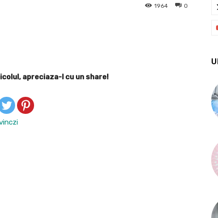
1964
0
X
Pinterest
WhatsApp
U
icolul, apreciaza-l cu un share!
vinczi