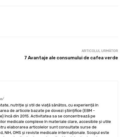
X
Pinterest
WhatsApp
ARTICOLUL URMĂTOR
7 Avantaje ale consumului de cafea verde
ro/
tate, nutriție și stil de viață sănătos, cu experiență în
ea de articole bazate pe dovezi științifice (EBM -
) încă din 2015. Activitatea sa se concentrează pe
lor medicale complexe în materiale clare, accesibile și utile
ntru elaborarea articolelor sunt consultate surse de
, NIH, OMS și reviste medicale internaționale. Scopul este