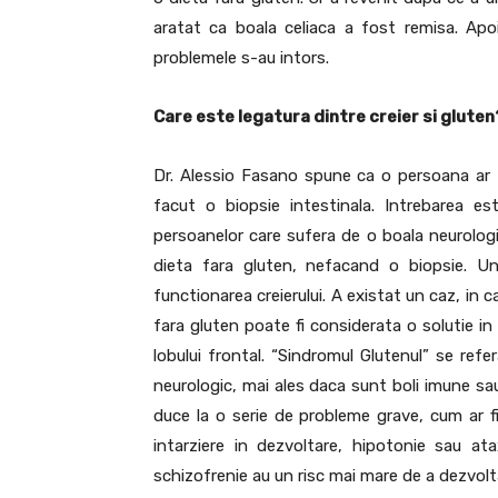
aratat ca boala celiaca a fost remisa. Ap
problemele s-au intors.
Care este legatura dintre creier si gluten
Dr. Alessio Fasano spune ca o persoana ar t
facut o biopsie intestinala. Intrebarea e
persoanelor care sufera de o boala neurologi
dieta fara gluten, nefacand o biopsie. Un
functionarea creierului. A existat un caz, in 
fara gluten poate fi considerata o solutie in
lobului frontal. “Sindromul Glutenul” se ref
neurologic, mai ales daca sunt boli imune sau
duce la o serie de probleme grave, cum ar fi
intarziere in dezvoltare, hipotonie sau at
schizofrenie au un risc mai mare de a dezvolta