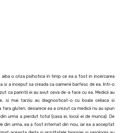
 aiba o criza psihotica in timp ce ea a fost in incercarea
a si a inceput sa creada ca oamenii barfesc de ea. Intr-o
ezut ca parintii ei au avut ceva de-a face cu ea. Medicii au
e, si mai tarziu au diagnosticat-o cu boala celiaca si
 fara gluten, deoarece ea a crezut ca medicii nu au spun
 din urma a pierdut totul (casa ei, locul ei de munca). De
le din urma, ea a fost internat din nou, iar ea a acceptat
rmat aceasta dieta si rezultatele biopsiei si serologia au