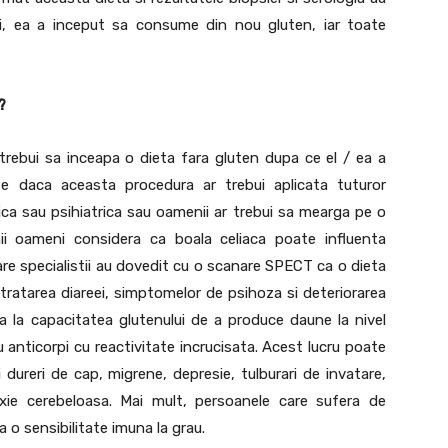
oi, ea a inceput sa consume din nou gluten, iar toate
?
rebui sa inceapa o dieta fara gluten dupa ce el / ea a
ste daca aceasta procedura ar trebui aplicata tuturor
ca sau psihiatrica sau oamenii ar trebui sa mearga pe o
ii oameni considera ca boala celiaca poate influenta
care specialistii au dovedit cu o scanare SPECT ca o dieta
 tratarea diareei, simptomelor de psihoza si deteriorarea
era la capacitatea glutenului de a produce daune la nivel
 anticorpi cu reactivitate incrucisata. Acest lucru poate
 dureri de cap, migrene, depresie, tulburari de invatare,
axie cerebeloasa. Mai mult, persoanele care sufera de
 o sensibilitate imuna la grau.