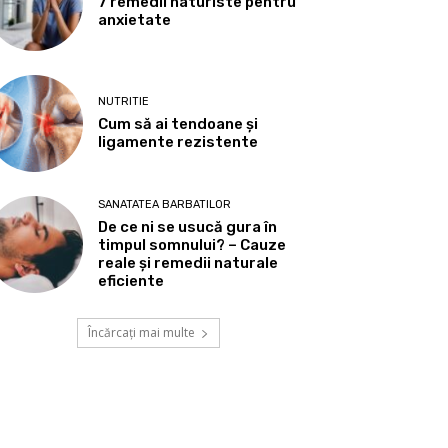
7 remedii naturiste pentru
anxietate
NUTRITIE
Cum să ai tendoane şi
ligamente rezistente
SANATATEA BARBATILOR
De ce ni se usucă gura în
timpul somnului? – Cauze
reale și remedii naturale
eficiente
Încărcați mai multe