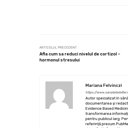
Facebook
Acțiune
ARTICOLUL PRECEDENT
Afla cum sa reduci nivelul de cortizol –
hormonul stresului
Mariana Felvinczi
https://www.sanatatedefier.
Autor specializat în sănă
documentarea și redactar
Evidence Based Medicine
transformarea informații
pentru publicul larg. Pe
referință precum PubMed