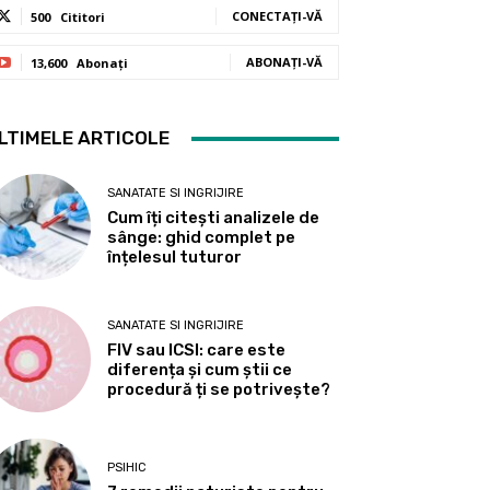
CONECTAȚI-VĂ
500
Cititori
ABONAȚI-VĂ
13,600
Abonați
LTIMELE ARTICOLE
SANATATE SI INGRIJIRE
Cum îți citești analizele de
sânge: ghid complet pe
înțelesul tuturor
SANATATE SI INGRIJIRE
FIV sau ICSI: care este
diferența și cum știi ce
procedură ți se potrivește?
PSIHIC