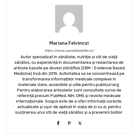
Mariana Felvinczi
https://www.sanatatedefier.ro/
Autor specializat în sănătate, nutriție și stil de viață
sănătos, cu experiență în documentarea și redactarea de
articole bazate pe dovezi științifice (EBM - Evidence Based
Medicine) încă din 2015. Activitatea sa se concentrează pe
transformarea informațiilor medicale complexe în
materiale clare, accesibile și utile pentru publicul larg.
Pentru elaborarea articolelor sunt consultate surse de
referință precum PubMed, NIH, OMS și reviste medicale
internaționale. Scopul este de a oferi informații corecte,
actualizate și ușor de aplicat în viața de zi cu zi, pentru
susținerea unui stil de viață sănătos și a prevenirii bolilor.