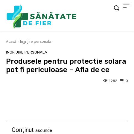
Acasă
Ingrijire personala
INGRIJIRE PERSONALA
Produsele pentru protectie solara
pot fi periculoase – Afla de ce
1982
0
Facebook
X
Pinterest
Wha
Conținut
ascunde