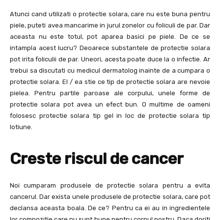
Atunci cand utilizati o protectie solara, care nu este buna pentru
piele, puteti avea mancarime in jurul zonelor cu foliculi de par. Dar
aceasta nu este totul, pot aparea basici pe piele. De ce se
intampla acest lucru? Deoarece substantele de protectie solara
pot irita foliculii de par. Uneori, acesta poate duce la o infectie. Ar
trebui sa discutati cu medicul dermatolog inainte de a cumpara o
protectie solara. El / ea stie ce tip de protectie solara are nevoie
pielea. Pentru partile paroase ale corpului, unele forme de
protectie solara pot avea un efect bun. O multime de oameni
folosesc protectie solara tip gel in loc de protectie solara tip
lotiune.
Creste riscul de cancer
Noi cumparam produsele de protectie solara pentru a evita
cancerul. Dar exista unele produsele de protectie solara, care pot
declansa aceasta boala. De ce? Pentru ca ei au in ingredientele
lor compozitie care nu sunt bune pentru corpul nostru. Daca doriti