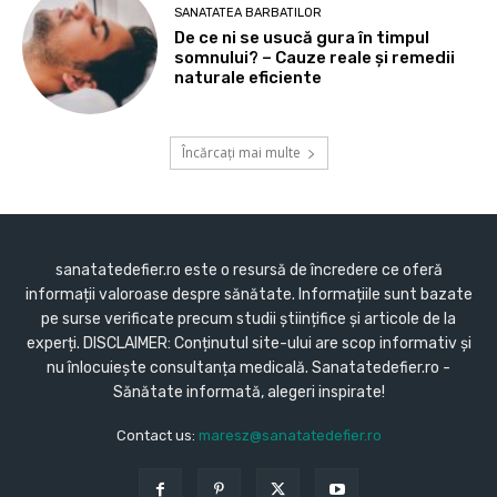
SANATATEA BARBATILOR
De ce ni se usucă gura în timpul
somnului? – Cauze reale și remedii
naturale eficiente
Încărcați mai multe
sanatatedefier.ro este o resursă de încredere ce oferă
informații valoroase despre sănătate. Informațiile sunt bazate
pe surse verificate precum studii științifice și articole de la
experți. DISCLAIMER: Conținutul site-ului are scop informativ și
nu înlocuiește consultanța medicală. Sanatatedefier.ro -
Sănătate informată, alegeri inspirate!
Contact us:
maresz@sanatatedefier.ro