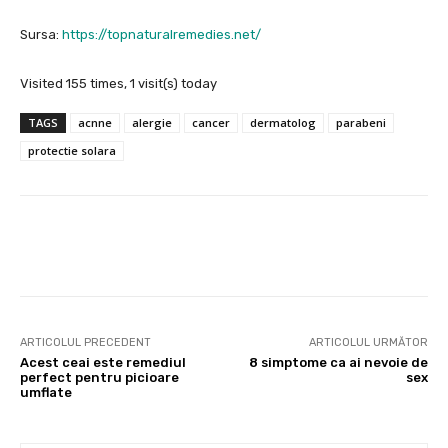
Sursa:
https://topnaturalremedies.net/
Visited 155 times, 1 visit(s) today
TAGS
acnne
alergie
cancer
dermatolog
parabeni
protectie solara
Facebook
X
Pinterest
Wha
ARTICOLUL PRECEDENT
ARTICOLUL URMĂTOR
Acest ceai este remediul
8 simptome ca ai nevoie de
perfect pentru picioare
sex
umflate