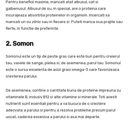
Pentru beneficii maxime, mancati atat albusul, cat si
galbenusul. Albusul de ou, in special, are o proteina care
incurajeaza absorbtia proteinelor in organism. Incercati sa
mancati un ou zilnic sau in fiecare zi. Puteti manca oua prajite sau
fierte, in functie de preferinte.
2. Somon
Somonul este un tip de peste gras care este bun pentru creierul
tau, vasele de sange, pielea si, de asemenea, parul tau. Somonul
este o sursa excelenta de acizi grasi omega-3 care favorizeaza
cresterea parului.
De asemenea, contine o cantitate buna de proteine ​​impreuna cu
vitaminele B, inclusiv B12 si alte vitamine si minerale. Toti acesti
nutrienti sunt esentiali pentru a va bucura de o crestere
adecvata a parului si pentru a rezolva probleme precum parul
uscat, caderea excesiva a parului si asa mai departe.