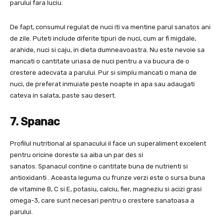
parului fara luciu.
De fapt, consumul regulat de nuci iti va mentine parul sanatos ani
de zile. Puteti include diferite tipuri de nuci, cum ar fi migdale,
arahide, nuci si caju, in dieta dumneavoastra. Nu este nevoie sa
mancati o cantitate uriasa de nuci pentru a va bucura de o
crestere adecvata a parului. Pur si simplu mancati o mana de
nuci, de preferat inmuiate peste noapte in apa sau adaugati
cateva in salata, paste sau desert.
7. Spanac
Profilul nutritional al spanacului il face un superaliment excelent
pentru oricine doreste sa aiba un par des si
sanatos. Spanacul contine o cantitate buna de nutrienti si
antioxidanti . Aceasta leguma cu frunze verzi este o sursa buna
de vitamine B, C si E, potasiu, calciu, fier, magneziu si acizi grasi
omega-3, care sunt necesari pentru o crestere sanatoasa a
parului.