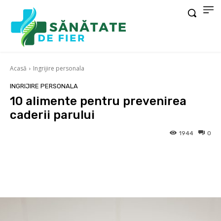
Acasă
Ingrijire personala
INGRIJIRE PERSONALA
10 alimente pentru prevenirea
caderii parului
1944
0
Facebook
X
Pinterest
Wha