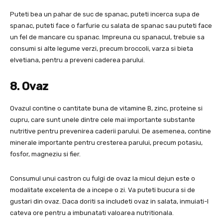
Puteti bea un pahar de suc de spanac, puteti incerca supa de
spanac, puteti face o farfurie cu salata de spanac sau puteti face
un fel de mancare cu spanac. Impreuna cu spanacul, trebuie sa
consumi si alte legume verzi, precum broccoli, varza si bieta
elvetiana, pentru a preveni caderea parului.
8. Ovaz
Ovazul contine o cantitate buna de vitamine B, zinc, proteine ​​si
cupru, care sunt unele dintre cele mai importante substante
nutritive pentru prevenirea caderii parului. De asemenea, contine
minerale importante pentru cresterea parului, precum potasiu,
fosfor, magneziu si fier.
Consumul unui castron cu fulgi de ovaz la micul dejun este o
modalitate excelenta de a incepe o zi. Va puteti bucura si de
gustari din ovaz. Daca doriti sa includeti ovaz in salata, inmuiati-l
cateva ore pentru a imbunatati valoarea nutritionala.