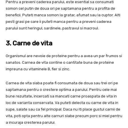
Pentru a preveni caderea parului, este esential sa consumati
somon cel putin de doua ori pe saptamana pentru a profita de
beneficii. Puteti manca somon la gratar, afumat sau la cuptor. Alti
pesti grasi pe care ii puteti manca pentru a preveni caderea
parului sunt heringul, sardinele, pastravul si macroul.
3. Carne de vita
Organismul are nevoie de proteine ​​pentru a avea un par frumos si
sanatos. Carnea de vita contine o cantitate buna de proteine ​​
impreuna cu vitaminele B, fier si zinc.
Carnea de vita slaba poate fi consumata de doua sau trei ori pe
saptamana pentru o crestere optima a parului. Pentru cele mai
bune rezultate, incercati sa mancati carne proaspata de vita in
loc de varianta conservata. Va puteti delecta cu carne de vita in
supe, salate sau ca fel principal. Daca nu iti place gustul carnii de
vita, poti opta pentru alte carnuri slabe precum porc si miel pentru
a incuraja cresterea parului.