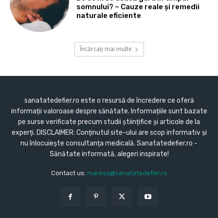
somnului? – Cauze reale și remedii
naturale eficiente
Încărcați mai multe
sanatatedefier.ro este o resursă de încredere ce oferă
informații valoroase despre sănătate. Informațiile sunt bazate
pe surse verificate precum studii științifice și articole de la
experți. DISCLAIMER: Conținutul site-ului are scop informativ și
nu înlocuiește consultanța medicală. Sanatatedefier.ro -
Sănătate informată, alegeri inspirate!
Contact us:
maresz@sanatatedefier.ro