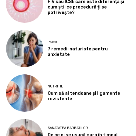
FIV sau ICSI: care este diferența și
cum știi ce procedură ți se
potrivește?
PSIHIC
7 remedii naturiste pentru
anxietate
NUTRITIE
Cum să ai tendoane şi ligamente
rezistente
SANATATEA BARBATILOR
De ce ni se usucă gura în timpul