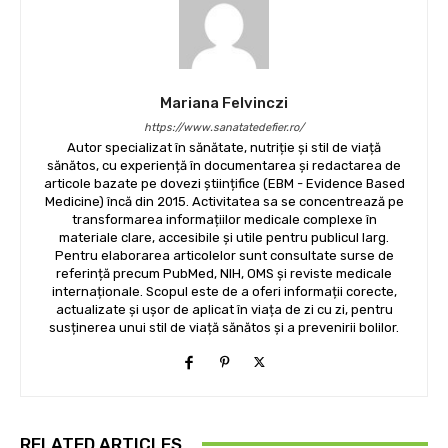
Mariana Felvinczi
https://www.sanatatedefier.ro/
Autor specializat în sănătate, nutriție și stil de viață
sănătos, cu experiență în documentarea și redactarea de
articole bazate pe dovezi științifice (EBM - Evidence Based
Medicine) încă din 2015. Activitatea sa se concentrează pe
transformarea informațiilor medicale complexe în
materiale clare, accesibile și utile pentru publicul larg.
Pentru elaborarea articolelor sunt consultate surse de
referință precum PubMed, NIH, OMS și reviste medicale
internaționale. Scopul este de a oferi informații corecte,
actualizate și ușor de aplicat în viața de zi cu zi, pentru
susținerea unui stil de viață sănătos și a prevenirii bolilor.
RELATED ARTICLES