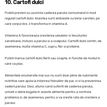
10. Cartofi dulci
Puteti preveni cu usurinta caderea parului consumand in mod
regulat cartofi dulci. Acestea sunt ambalate cu beta-caroten, pe
care corpul dvs. il transforma in vitamina A.
Vitamina A favorizeaza cresterea celulelor si tesuturilor
sanatoase, inclusiv a parului si a scalpului. Cartofii dulci contin, de
asemenea, multa vitamina C, cupru, fier si proteine.
Puteti manca cartofi dulci fierti sau coapte, in functie de modul in
care va plac.
Alimentele enumerate mai sus nu sunt doar pline de substante
nutritive care ajuta la intarirea foliculilor de par, ci si la prevenirea
caderii parului. Deci, atunci cand suferiti de caderea parului,
urmati o dieta bogata in aceste alimente pentru a controla
problema si, de asemenea, pentru a va creste rata de crestere a
parului.