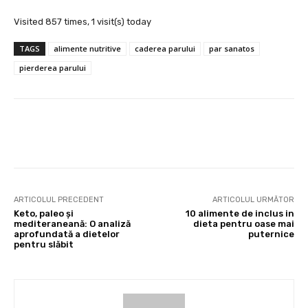
Visited 857 times, 1 visit(s) today
TAGS
alimente nutritive
caderea parului
par sanatos
pierderea parului
Facebook
X
Pinterest
Wha
ARTICOLUL PRECEDENT
ARTICOLUL URMĂTOR
Keto, paleo și
10 alimente de inclus in
mediteraneană: O analiză
dieta pentru oase mai
aprofundată a dietelor
puternice
pentru slăbit