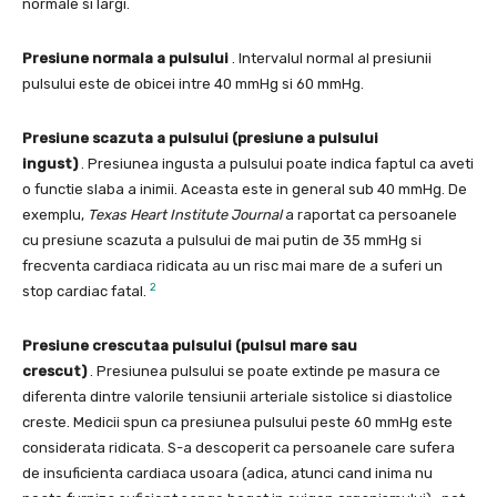
normale si largi.
Presiune normala a pulsului
. Intervalul normal al presiunii
pulsului este de obicei intre 40 mmHg si 60 mmHg.
Presiune scazuta a pulsului (presiune a pulsului
ingust)
. Presiunea ingusta a pulsului poate indica faptul ca aveti
o functie slaba a inimii. Aceasta este in general sub 40 mmHg. De
exemplu,
Texas Heart Institute Journal
a raportat ca persoanele
cu presiune scazuta a pulsului de mai putin de 35 mmHg si
frecventa cardiaca ridicata au un risc mai mare de a suferi un
2
stop cardiac fatal.
Presiune crescutaa pulsului (pulsul mare sau
crescut)
. Presiunea pulsului se poate extinde pe masura ce
diferenta dintre valorile tensiunii arteriale sistolice si diastolice
creste. Medicii spun ca presiunea pulsului peste 60 mmHg este
considerata ridicata. S-a descoperit ca persoanele care sufera
de insuficienta cardiaca usoara (adica, atunci cand inima nu