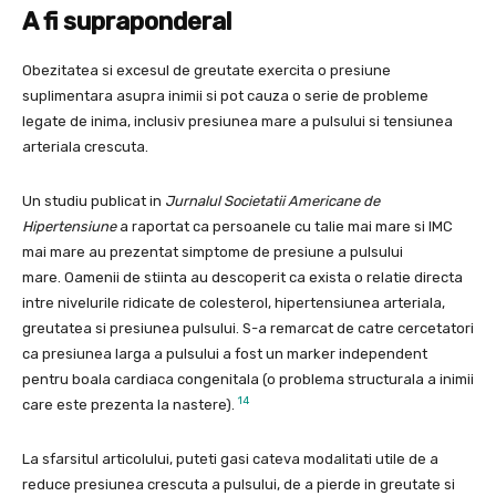
A fi supraponderal
Obezitatea si excesul de greutate exercita o presiune
suplimentara asupra inimii si pot cauza o serie de probleme
legate de inima, inclusiv presiunea mare a pulsului si tensiunea
arteriala crescuta.
Un studiu publicat in
Jurnalul Societatii Americane de
Hipertensiune
a raportat ca persoanele cu talie mai mare si IMC
mai mare au prezentat simptome de presiune a pulsului
mare. Oamenii de stiinta au descoperit ca exista o relatie directa
intre nivelurile ridicate de colesterol, hipertensiunea arteriala,
greutatea si presiunea pulsului. S-a remarcat de catre cercetatori
ca presiunea larga a pulsului a fost un marker independent
pentru boala cardiaca congenitala (o problema structurala a inimii
14
care este prezenta la nastere).
La sfarsitul articolului, puteti gasi cateva modalitati utile de a
reduce presiunea crescuta a pulsului, de a pierde in greutate si