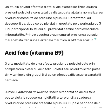
Un studiu privind efectele dietei si ale exercitiilor fizice asupra
presiunii pulsului a constatat ca dieta poate ajuta la normalizarea
nivelurilor crescute de presiune a pulsului. Cercetatorii au
descoperit ca, dupa ce au pierdut in greutate pe o perioada de 3
luni, participantii la studiu au prezentat semne cardiovasculare
imbunatatite. Printre acestea s-au numarat presiunea pulsului
19
mai scazuta, tensiunea arteriala mai mica si IMC mai scazut.
Acid folic (vitamina B9)
O alta modalitate de a va afecta presiunea pulsului este prin
completarea dietei cu acid folic. Folatul sau acidul folic fac parte
din vitaminele din grupul B si au un efect pozitiv asupra sanatatii
cardiace.
Jurnalul
American de Nutritie Clinica
a raportat ca acidul folic
poate ajuta la reducerea rigiditatii arterelor si la scaderea
nivelurilor de presiune crescuta a pulsului. Dupa o perioada de 3