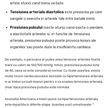
artere atunci cand inima va bate.
Tensiunea arteriala diastolica
este presiunea pe care
sangele o exercita in arterele tale intre bataile inimii.
Presiunea pulsului
creste atunci cand exista o pierdere
a elasticitatii arterelor si, in functie de tensiunea
arteriala, presiunea pulsului poate provoca leziuni ale
organelor sau poate duce la insuficienta cardiaca.
De exemplu, o persoana ar putea avea tensiune arteriala foarte
mare cu valori de 160/120 mmHg, totusi, presiunea pulsului este
de 40, ceea ce este considerat normal. Cu toate acestea, exista
multe riscuri cardiovasculare asociate cu hipertensiunea arteriala
si ar trebui sa luati masuri pentru a va scadea tensiunea arteriala,
chiar daca presiunea pulsului este normala.
Asociatia Americana a Inimii spune ca hipertensiunea arteriala
6
este impartita in diferite etape. Acestea sunt urmatoarele: