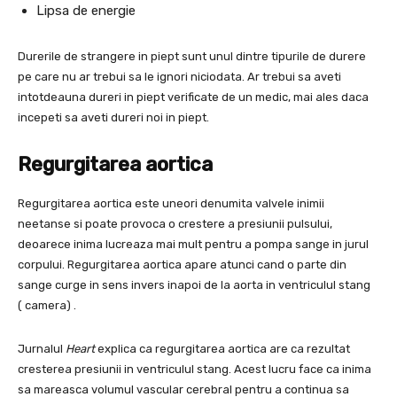
Lipsa de energie
Durerile de strangere in piept sunt unul dintre tipurile de durere
pe care nu ar trebui sa le ignori niciodata. Ar trebui sa aveti
intotdeauna dureri in piept verificate de un medic, mai ales daca
incepeti sa aveti dureri noi in piept.
Regurgitarea aortica
Regurgitarea aortica este uneori denumita valvele inimii
neetanse si poate provoca o crestere a presiunii pulsului,
deoarece inima lucreaza mai mult pentru a pompa sange in jurul
corpului. Regurgitarea aortica apare atunci cand o parte din
sange curge in sens invers inapoi de la aorta in ventriculul stang
( camera) .
Jurnalul
Heart
explica ca regurgitarea aortica are ca rezultat
cresterea presiunii in ventriculul stang. Acest lucru face ca inima
sa mareasca volumul vascular cerebral pentru a continua sa