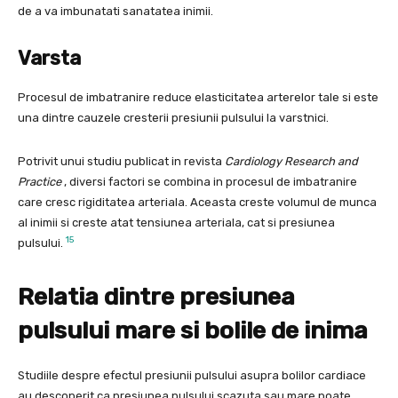
de a va imbunatati sanatatea inimii.
Varsta
Procesul de imbatranire reduce elasticitatea arterelor tale si este
una dintre cauzele cresterii presiunii pulsului la varstnici.
Potrivit unui studiu publicat in revista
Cardiology Research and
Practice
, diversi factori se combina in procesul de imbatranire
care cresc rigiditatea arteriala. Aceasta creste volumul de munca
al inimii si creste atat tensiunea arteriala, cat si presiunea
15
pulsului.
Relatia dintre presiunea
pulsului mare si bolile de inima
Studiile despre efectul presiunii pulsului asupra bolilor cardiace
au descoperit ca presiunea pulsului scazuta sau mare poate