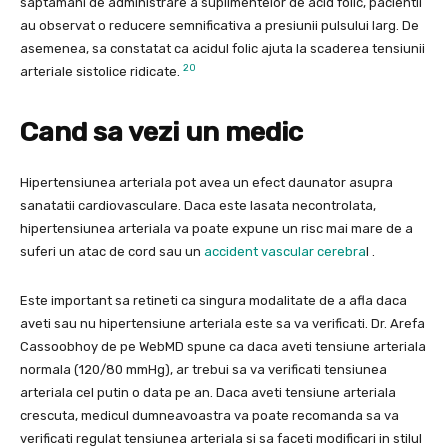
saptamani de administrare a suplimentelor de acid folic, pacientii
au observat o reducere semnificativa a presiunii pulsului larg. De
asemenea, sa constatat ca acidul folic ajuta la scaderea tensiunii
20
arteriale sistolice ridicate.
Cand sa vezi un medic
Hipertensiunea arteriala pot avea un efect daunator asupra
sanatatii cardiovasculare. Daca este lasata necontrolata,
hipertensiunea arteriala va poate expune un risc mai mare de a
suferi un atac de cord sau un
accident vascular cerebra
l .
Este important sa retineti ca singura modalitate de a afla daca
aveti sau nu hipertensiune arteriala este sa va verificati. Dr. Arefa
Cassoobhoy de pe WebMD spune ca daca aveti tensiune arteriala
normala (120/80 mmHg), ar trebui sa va verificati tensiunea
arteriala cel putin o data pe an. Daca aveti tensiune arteriala
crescuta, medicul dumneavoastra va poate recomanda sa va
verificati regulat tensiunea arteriala si sa faceti modificari in stilul