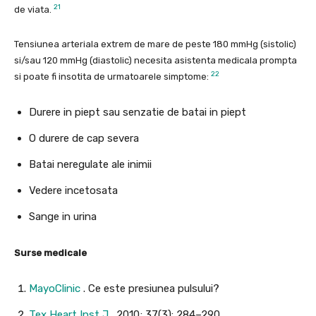
21
de viata.
Tensiunea arteriala extrem de mare de peste 180 mmHg (sistolic)
si/sau 120 mmHg (diastolic) necesita asistenta medicala prompta
22
si poate fi insotita de urmatoarele simptome:
Durere in piept sau senzatie de batai in piept
O durere de cap severa
Batai neregulate ale inimii
Vedere incetosata
Sange in urina
Surse medicale
MayoClinic
. Ce este presiunea pulsului?
Tex Heart Inst J
. 2010; 37(3): 284–290.