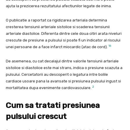
ajuta la prezicerea rezultatului afectiunilor legate de inima.
O publicatie a raportat ca rigidizarea arteriala determina
cresterea tensiunii arteriale sistolice si scaderea tensiunii
arteriale diastolice. Diferenta dintre cele doua citiri arata niveluri
crescute de presiune a pulsului si poate fi un indicator al riscului
16
unei persoane de a face infarct miocardic (atac de cord).
De asemenea, cu cat decalajul dintre valorile tensiunii arteriale
sistolice si diastolice este mai strans, indica o presiune scazuta a
pulsului. Cercetatorii au descoperit o legatura intre bolile
cardiace usoare pana la avansate si presiunea pulsului ingust si
2
mortalitatea dupa evenimente cardiovasculare.
Cum sa tratati presiunea
pulsului crescut