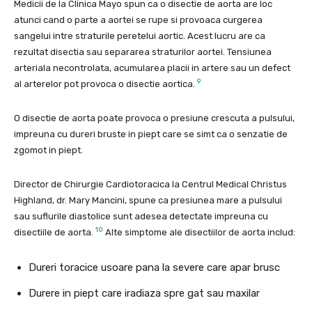
Medicii de la Clinica Mayo spun ca o disectie de aorta are loc
atunci cand o parte a aortei se rupe si provoaca curgerea
sangelui intre straturile peretelui aortic. Acest lucru are ca
rezultat disectia sau separarea straturilor aortei. Tensiunea
arteriala necontrolata, acumularea placii in artere sau un defect
9
al arterelor pot provoca o disectie aortica.
O disectie de aorta poate provoca o presiune crescuta a pulsului,
impreuna cu dureri bruste in piept care se simt ca o senzatie de
zgomot in piept.
Director de Chirurgie Cardiotoracica la Centrul Medical Christus
Highland, dr. Mary Mancini, spune ca presiunea mare a pulsului
sau suflurile diastolice sunt adesea detectate impreuna cu
10
disectiile de aorta.
Alte simptome ale disectiilor de aorta includ:
Dureri toracice usoare pana la severe care apar brusc
Durere in piept care iradiaza spre gat sau maxilar