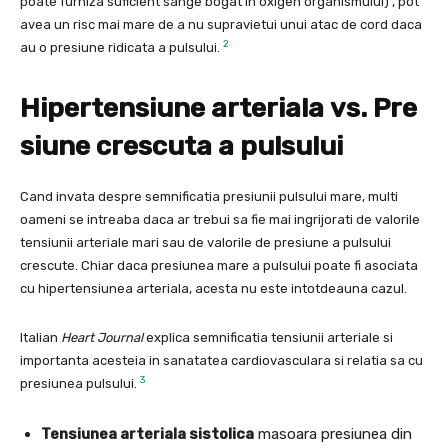
poate furniza suficient sange bogat in oxigen organismului) , pot
avea un risc mai mare de a nu supravietui unui atac de cord daca
2
au o presiune ridicata a pulsului.
Hipertensiune arteriala vs. Pre
siune crescuta a pulsului
Cand invata despre semnificatia presiunii pulsului mare, multi
oameni se intreaba daca ar trebui sa fie mai ingrijorati de valorile
tensiunii arteriale mari sau de valorile de presiune a pulsului
crescute. Chiar daca presiunea mare a pulsului poate fi asociata
cu hipertensiunea arteriala, acesta nu este intotdeauna cazul.
Italian
Heart Journal
explica semnificatia tensiunii arteriale si
importanta acesteia in sanatatea cardiovasculara si relatia sa cu
3
presiunea pulsului.
Tensiunea arteriala sistolica
masoara presiunea din