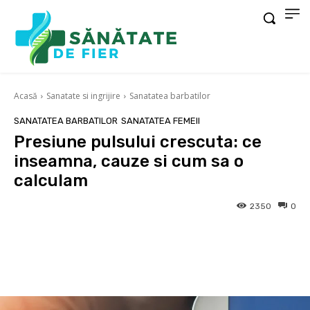
Acasă
Sanatate si ingrijire
Sanatatea barbatilor
SANATATEA BARBATILOR
SANATATEA FEMEII
Presiune pulsului crescuta: ce
inseamna, cauze si cum sa o
calculam
2350
0
Facebook
X
Pinterest
Wha