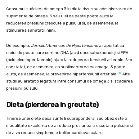
Consumul suficient de omega 3 in dieta dvs. sau administrarea de
suplimente de omega-3 sau ulei de peste poate ajuta la
reducerea presiunii crescute a pulsului si, de asemenea, la
stimularea sanatatii inimii.
De exemplu,
Jurnalul American de Hipertensiune
a raportat ca
uleiul de peste care contine DHA (acid docosahexaenoic) si EPA
(acid eicosapentaenoic) ajuta la reducerea tensiunii arteriale. S-a
constatat, de asemenea, ca suplimentarea cu omega-3 poate
18
ajuta, de asemenea, la prevenirea hipertensiunii arteriale.
Alte
studii au aratat o legatura intre consumul de omega 3 si scaderea
presiunii pulsului.
Dieta (pierderea in greutate)
Tinerea unei diete daca sunteti supraponderal sau obez este o
modalitate excelenta de a reduce presiunea crescuta a pulsului si
de a va reduce simptomele bolilor cardiovasculare.