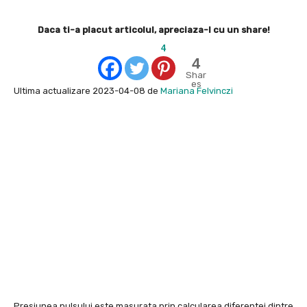
Daca ti-a placut articolul, apreciaza-l cu un share!
4
4
Shar
es
Ultima actualizare 2023-04-08 de
Mariana Felvinczi
Presiunea pulsului este masurata prin calcularea diferentei dintre