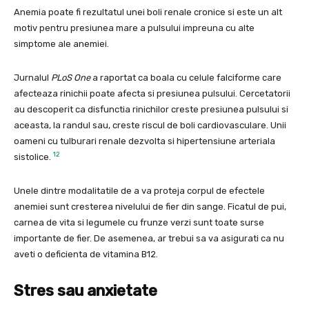
Anemia poate fi rezultatul unei boli renale cronice si este un alt
motiv pentru presiunea mare a pulsului impreuna cu alte
simptome ale anemiei.
Jurnalul
PLoS One
a raportat ca boala cu celule falciforme care
afecteaza rinichii poate afecta si presiunea pulsului. Cercetatorii
au descoperit ca disfunctia rinichilor creste presiunea pulsului si
aceasta, la randul sau, creste riscul de boli cardiovasculare. Unii
oameni cu tulburari renale dezvolta si hipertensiune arteriala
12
sistolice.
Unele dintre modalitatile de a va proteja corpul de efectele
anemiei sunt cresterea nivelului de fier din sange. Ficatul de pui,
carnea de vita si legumele cu frunze verzi sunt toate surse
importante de fier. De asemenea, ar trebui sa va asigurati ca nu
aveti o deficienta de vitamina B12.
Stres sau anxietate