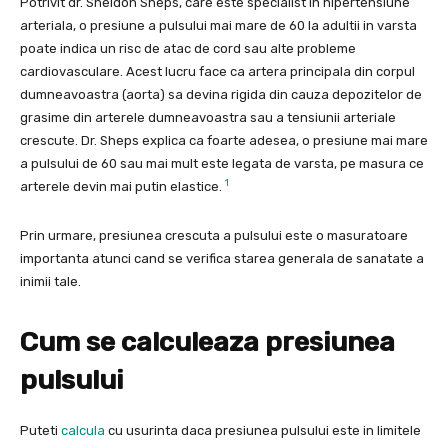
Potrivit dr. Sheldon Sheps, care este specialist in hipertensiune
arteriala, o presiune a pulsului mai mare de 60 la adultii in varsta
poate indica un risc de atac de cord sau alte probleme
cardiovasculare. Acest lucru face ca artera principala din corpul
dumneavoastra (aorta) sa devina rigida din cauza depozitelor de
grasime din arterele dumneavoastra sau a tensiunii arteriale
crescute. Dr. Sheps explica ca foarte adesea, o presiune mai mare
a pulsului de 60 sau mai mult este legata de varsta, pe masura ce
1
arterele devin mai putin elastice.
Prin urmare, presiunea crescuta a pulsului este o masuratoare
importanta atunci cand se verifica starea generala de sanatate a
inimii tale.
Cum se calculeaza presiunea
pulsului
Puteti
calcula
cu usurinta daca presiunea pulsului este in limitele