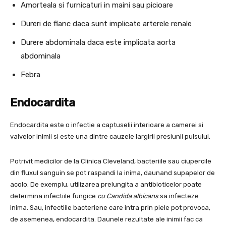
Amorteala si furnicaturi in maini sau picioare
Dureri de flanc daca sunt implicate arterele renale
Durere abdominala daca este implicata aorta
abdominala
Febra
Endocardita
Endocardita este o infectie a captuselii interioare a camerei si
valvelor inimii si este una dintre cauzele largirii presiunii pulsului.
Potrivit medicilor de la Clinica Cleveland, bacteriile sau ciupercile
din fluxul sanguin se pot raspandi la inima, daunand supapelor de
acolo. De exemplu, utilizarea prelungita a antibioticelor poate
determina infectiile fungice
cu Candida albicans
sa infecteze
inima. Sau, infectiile bacteriene care intra prin piele pot provoca,
de asemenea, endocardita. Daunele rezultate ale inimii fac ca