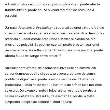
A fi sub un stres emotional sau psihologic extrem poate afecta
functia inimii si poate cauza niveluri mai mari de presiune a
pulsului.
Jurnalul
Frontiers in Psychology
a raportat ca unul dintre efectele
stresului este valorile tensiunii arteriale crescute. Hipertensiunea
arteriala nu doar creste presiunea sistolica si diastolica, ci si
presiunea pulsului. Stresul nerezolvat poate creste riscul unei
persoane de a dezvolta boli cardiovasculare si de rinichi si poate
13
afecta fluxul de sange catre creier.
Stresul poate afecta, de asemenea, nivelurile de cortizol din
corpul dumneavoastra si poate provoca probleme de somn,
probleme digestive si poate provoca semne de imbatranire
prematura. Exista multe moduri naturale de a face fata mai bine
stresului. De exemplu, puteti folosi uleiuri esentiale pentru a
calma anxietatea si stresul si, de asemenea, pentru a trata
simptomele depresiei usoare in mod natural.