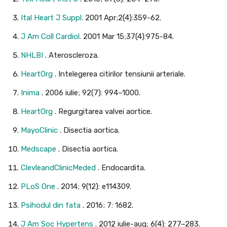
Ital Heart J Suppl.
2001 Apr;2(4):359-62.
J Am Coll Cardiol.
2001 Mar 15;37(4):975-84.
NHLBI
. Ateroscleroza.
HeartOrg
. Intelegerea citirilor tensiunii arteriale.
Inima
. 2006 iulie; 92(7): 994–1000.
HeartOrg
. Regurgitarea valvei aortice.
MayoClinic
. Disectia aortica.
Medscape
. Disectia aortica.
ClevleandClinicMeded
. Endocardita.
PLoS One
. 2014; 9(12): e114309.
Psihodul din fata
. 2016; 7: 1682.
J Am Soc Hypertens
. 2012 iulie-aug; 6(4): 277–283.