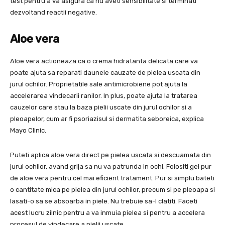
test pentru a va asigura ca nu aveti sensibilitate si terminati
dezvoltand reactii negative.
Aloe vera
Aloe vera actioneaza ca o crema hidratanta delicata care va
poate ajuta sa reparati daunele cauzate de pielea uscata din
jurul ochilor. Proprietatile sale antimicrobiene pot ajuta la
accelerarea vindecarii ranilor. In plus, poate ajuta la tratarea
cauzelor care stau la baza pielii uscate din jurul ochilor si a
pleoapelor, cum ar fi psoriazisul si dermatita seboreica, explica
Mayo Clinic.
Puteti aplica aloe vera direct pe pielea uscata si descuamata din
jurul ochilor, avand grija sa nu va patrunda in ochi. Folositi gel pur
de aloe vera pentru cel mai eficient tratament. Pur si simplu bateti
o cantitate mica pe pielea din jurul ochilor, precum si pe pleoapa si
lasati-o sa se absoarba in piele. Nu trebuie sa-l clatiti. Faceti
acest lucru zilnic pentru a va inmuia pielea si pentru a accelera
procesul de vindecare a pielii uscate.