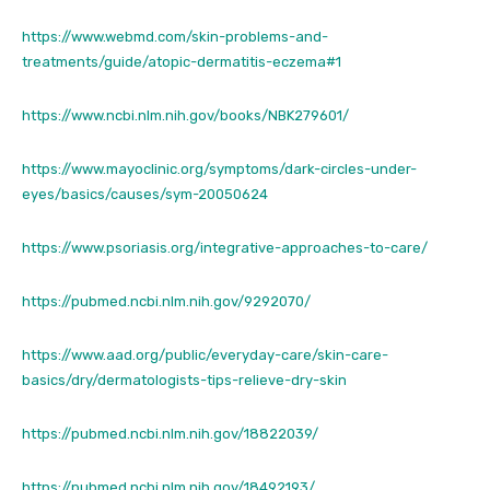
https://www.webmd.com/skin-problems-and-
treatments/guide/atopic-dermatitis-eczema#1
https://www.ncbi.nlm.nih.gov/books/NBK279601/
https://www.mayoclinic.org/symptoms/dark-circles-under-
eyes/basics/causes/sym-20050624
https://www.psoriasis.org/integrative-approaches-to-care/
https://pubmed.ncbi.nlm.nih.gov/9292070/
https://www.aad.org/public/everyday-care/skin-care-
basics/dry/dermatologists-tips-relieve-dry-skin
https://pubmed.ncbi.nlm.nih.gov/18822039/
https://pubmed.ncbi.nlm.nih.gov/18492193/