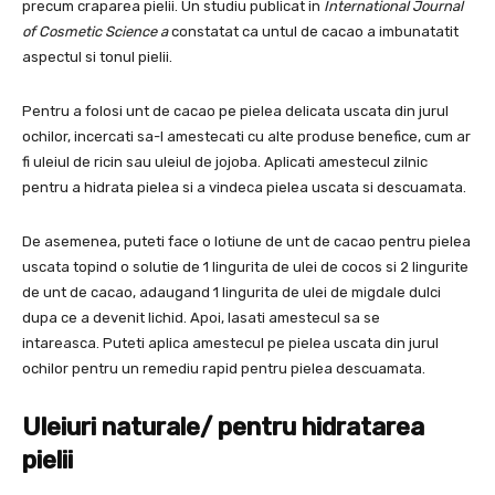
precum craparea pielii. Un studiu publicat in
International Journal
of Cosmetic Science a
constatat ca untul de cacao a imbunatatit
aspectul si tonul pielii.
Pentru a folosi unt de cacao pe pielea delicata uscata din jurul
ochilor, incercati sa-l amestecati cu alte produse benefice, cum ar
fi uleiul de ricin sau uleiul de jojoba. Aplicati amestecul zilnic
pentru a hidrata pielea si a vindeca pielea uscata si descuamata.
De asemenea, puteti face o lotiune de unt de cacao pentru pielea
uscata topind o solutie de 1 lingurita de ulei de cocos si 2 lingurite
de unt de cacao, adaugand 1 lingurita de ulei de migdale dulci
dupa ce a devenit lichid. Apoi, lasati amestecul sa se
intareasca. Puteti aplica amestecul pe pielea uscata din jurul
ochilor pentru un remediu rapid pentru pielea descuamata.
Uleiuri naturale/ pentru hidratarea
pielii