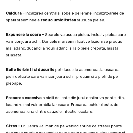
Caldura
– Incalzirea centrala, sobele pe lemne, incalzitoarele de
spatii si semineele
reduc umiditatea
si usuca pielea.
Expunere la soare –
Soarele va usuca pielea, inclusiv pielea care
va inconjoara ochii. Dar cele mai semnificative leziuni se produc
mai adanc, ducand la riduri adanci si la o piele crepata, lasata
si lasata.
Baile fierbinti si dusurile
pot duce, de asemenea, la uscarea
pielii delicate care va inconjoara ochii, precum si a pielii de pe
pleoape.
Frecarea excesiva
a pielii delicate din jurul ochilor va poate irita,
lasand-o mai vulnerabila la uscare. Frecarea ochiului este, de
asemenea, una dintre cauzele infectiei oculare.
Stres –
Dr. Debra Jaliman de pe WebMd spune ca stresul poate
declansa aparitia eczemelor care poate provoca pielea uscata si