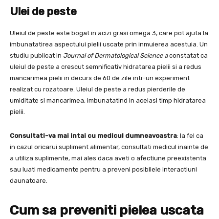
Ulei de peste
Uleiul de peste este bogat in acizi grasi omega 3, care pot ajuta la
imbunatatirea aspectului pielii uscate prin inmuierea acestuia. Un
studiu publicat in
Journal of Dermatological Science a
constatat ca
uleiul de peste a crescut semnificativ hidratarea pielii si a redus
mancarimea pielii in decurs de 60 de zile intr-un experiment
realizat cu rozatoare. Uleiul de peste a redus pierderile de
umiditate si mancarimea, imbunatatind in acelasi timp hidratarea
pielii.
Consultati-va mai intai cu medicul dumneavoastra
: la fel ca
in cazul oricarui supliment alimentar, consultati medicul inainte de
a utiliza suplimente, mai ales daca aveti o afectiune preexistenta
sau luati medicamente pentru a preveni posibilele interactiuni
daunatoare.
Cum sa preveniti pielea uscata