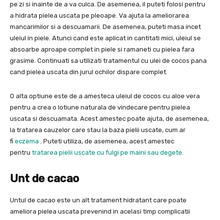
pe zi si inainte de a va culca. De asemenea, il puteti folosi pentru
a hidrata pielea uscata pe pleoape. Va ajuta la ameliorarea
mancarimilor si a descuamarii. De asemenea, puteti masa incet
uleiul in piele. Atunci cand este aplicat in cantitati mici, uleiul se
absoarbe aproape complet in piele si ramaneti cu pielea fara
grasime. Continuati sa utilizati tratamentul cu ulei de cocos pana
cand pielea uscata din jurul ochilor dispare complet.
O alta optiune este de a amesteca uleiul de cocos cu aloe vera
pentru a crea o lotiune naturala de vindecare pentru pielea
uscata si descuamata. Acest amestec poate ajuta, de asemenea,
la tratarea cauzelor care stau la baza pielii uscate, cum ar
fi
eczema
. Puteti utiliza, de asemenea, acest amestec
pentru
tratarea pielii uscate cu fulgi pe maini sau degete.
Unt de cacao
Untul de cacao este un alt tratament hidratant care poate
ameliora pielea uscata prevenind in acelasi timp complicatii