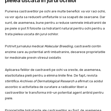
pielea uscata in jurul ochilor
Punerea castravetilor pe ochi are multe beneficii: va vor raci ochii,
va vor ajuta sa reduceti umflaturile si sa scapati de cearcane. Dar
sunt, de asemenea, bune pentru a reduce semnele imbatranirii de
pe piele si pot fi folosite ca hidratant natural pentru ochi pentru a
trata pielea uscata din jurul ochilor.
Potrivit jurnalului medical
Molecular Breeding,
castravetii contin
enzime care au potential anti-imbatranire, deoarece proprietatile
lor medicinale previn stresul oxidativ.
Aplicarea feliilor de castraveti pe ochi va creste, de asemenea,
elasticitatea pielii pentru a elimina liniile fine. De fapt, revista
stiintifica
Archives of Dermatological Research a
afirmat ca acidul
ascorbic si activitatea de curatare a radicalilor liberi a
castravetilor le transforma intr-un potential agent antirid pentru
piele.
Proprietatile hidratante ale castravetilor au fost, de asemenea,