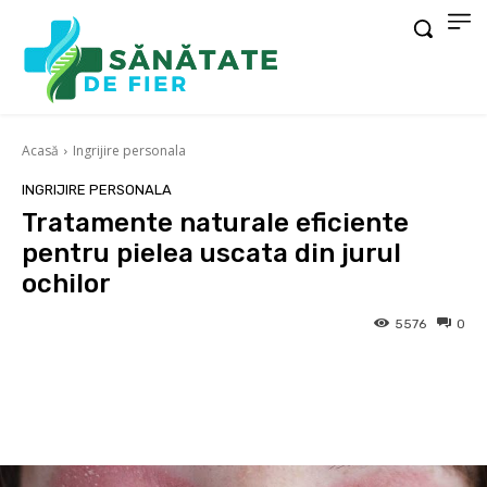
Acasă
Ingrijire personala
INGRIJIRE PERSONALA
Tratamente naturale eficiente
pentru pielea uscata din jurul
ochilor
5576
0
Facebook
X
Pinterest
Wha