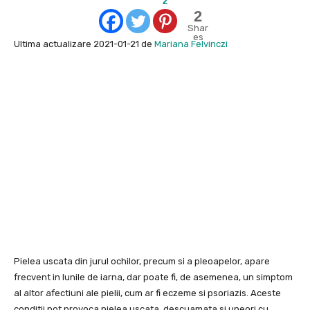
2
2
Shar
es
Ultima actualizare 2021-01-21 de
Mariana Felvinczi
Pielea uscata din jurul ochilor, precum si a pleoapelor, apare
frecvent in lunile de iarna, dar poate fi, de asemenea, un simptom
al altor afectiuni ale pielii, cum ar fi eczeme si psoriazis. Aceste
conditii pot provoca pielea uscata, descuamata si uneori cu