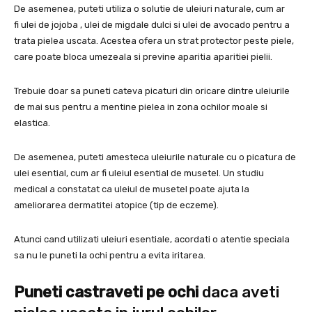
De asemenea, puteti utiliza o solutie de uleiuri naturale, cum ar
fi ulei de jojoba , ulei de migdale dulci si ulei de avocado pentru a
trata pielea uscata. Acestea ofera un strat protector peste piele,
care poate bloca umezeala si previne aparitia aparitiei pielii.
Trebuie doar sa puneti cateva picaturi din oricare dintre uleiurile
de mai sus pentru a mentine pielea in zona ochilor moale si
elastica.
De asemenea, puteti amesteca uleiurile naturale cu o picatura de
ulei esential, cum ar fi uleiul esential de musetel. Un studiu
medical a constatat ca uleiul de musetel poate ajuta la
ameliorarea dermatitei atopice (tip de eczeme).
Atunci cand utilizati uleiuri esentiale, acordati o atentie speciala
sa nu le puneti la ochi pentru a evita iritarea.
Puneti castraveti pe ochi
daca aveti