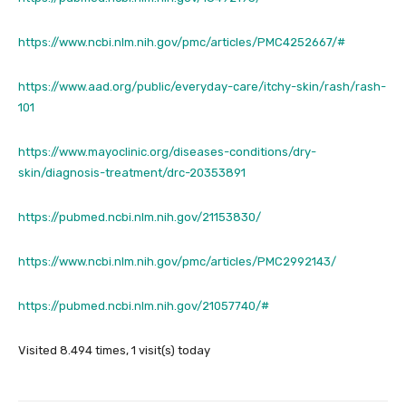
https://www.ncbi.nlm.nih.gov/pmc/articles/PMC4252667/#
https://www.aad.org/public/everyday-care/itchy-skin/rash/rash-
101
https://www.mayoclinic.org/diseases-conditions/dry-
skin/diagnosis-treatment/drc-20353891
https://pubmed.ncbi.nlm.nih.gov/21153830/
https://www.ncbi.nlm.nih.gov/pmc/articles/PMC2992143/
https://pubmed.ncbi.nlm.nih.gov/21057740/#
Visited 8.494 times, 1 visit(s) today