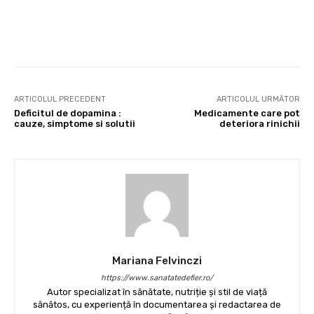
Facebook
X
Pinterest
Wha
ARTICOLUL PRECEDENT
ARTICOLUL URMĂTOR
Deficitul de dopamina :
Medicamente care pot
cauze, simptome si solutii
deteriora rinichii
Mariana Felvinczi
https://www.sanatatedefier.ro/
Autor specializat în sănătate, nutriție și stil de viață
sănătos, cu experiență în documentarea și redactarea de