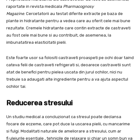
raportate in revista medicala
Pharmacognosy
Magazine
. Cercetatorii au testat diferite extracte pe baza de
plante in hidratante pentru a vedea care au oferit cele mai bune
rezultate. Cremele hidratante care contin extracte de castraveti
au fost cele mai bune si au contribuit, de asemenea, la
imbunatatirea elasticitatii pielii.
Este foarte usor sa folositi castraveti proaspeti pe ochi doar taind
cateva felii de castraveti refrigerati si, deoarece castravetii sunt
atat de benefici pentru pielea uscata din jurul ochilor, nici nu
trebuie sa adaugati alte ingrediente pentru a va ajuta aspectul
ochilor tai.
Reducerea stresului
Un studiu medical a concluzionat ca stresul poate declansa
focare de eczeme, care pot duce la uscarea pielii, cu mancarime
si fulgi. Modalitati naturale de ameliorare a stresului, cum ar
fi uleiurile esentiale , tehnicile de relaxare si chiar un somn bun va