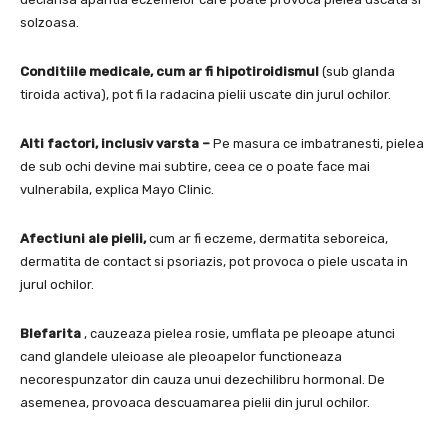
solzoasa.
Conditiile medicale, cum ar fi hipotiroidismul
(sub glanda
tiroida activa), pot fi la radacina pielii uscate din jurul ochilor.
Alti factori, inclusiv varsta –
Pe masura ce imbatranesti, pielea
de sub ochi devine mai subtire, ceea ce o poate face mai
vulnerabila, explica Mayo Clinic.
Afectiuni ale pielii,
cum ar fi eczeme, dermatita seboreica,
dermatita de contact si psoriazis, pot provoca o piele uscata in
jurul ochilor.
Blefarita
, cauzeaza pielea rosie, umflata pe pleoape atunci
cand glandele uleioase ale pleoapelor functioneaza
necorespunzator din cauza unui dezechilibru hormonal. De
asemenea, provoaca descuamarea pielii din jurul ochilor.