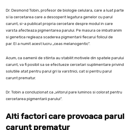
Dr. Desmond Tobin, profesor de biologie celulara, care a luat parte
si la cercetarea care a descoperit legatura genelor cu parul
carunt, si-a publicat propria cercetare despre modul in care
varsta afecteaza pigmentarea parului. Pe masura ce imbatranim
si genetica regleaza scaderea pigmentarii fiecarui folicul de
par. El a numit acest lucru „ceas melanogentic”.
Acum, ca oamenii de stiinta au stabilit motivele din spatele parului
carunt, va fi posibil sa se efectueze cercetari suplimentare privind
solutiile atat pentru parul gri la varstnici, cat si pentru parul
carunt prematur.
Dr. Tobin a concluzionat ca „viitorul pare luminos si colorat pentru
cercetarea pigmentarii parului”.
Alti factori care provoaca parul
carunt prematur