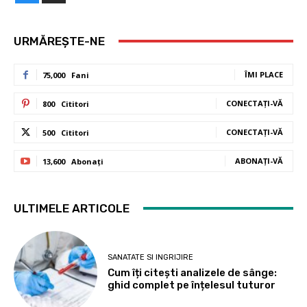
URMĂREȘTE-NE
ÎMI PLACE
75,000
Fani
CONECTAȚI-VĂ
800
Cititori
CONECTAȚI-VĂ
500
Cititori
ABONAȚI-VĂ
13,600
Abonați
ULTIMELE ARTICOLE
SANATATE SI INGRIJIRE
Cum îți citești analizele de sânge:
ghid complet pe înțelesul tuturor