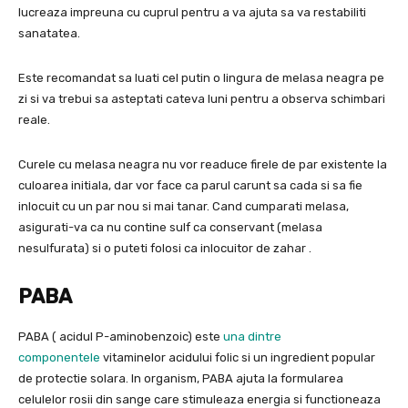
lucreaza impreuna cu cuprul pentru a va ajuta sa va restabiliti
sanatatea.
Este recomandat sa luati cel putin o lingura de melasa neagra pe
zi si va trebui sa asteptati cateva luni pentru a observa schimbari
reale.
Curele cu melasa neagra nu vor readuce firele de par existente la
culoarea initiala, dar vor face ca parul carunt sa cada si sa fie
inlocuit cu un par nou si mai tanar. Cand cumparati melasa,
asigurati-va ca nu contine sulf ca conservant (melasa
nesulfurata) si o puteti folosi ca inlocuitor de zahar .
PABA
PABA ( acidul P-aminobenzoic) este
una dintre
componentele
vitaminelor acidului folic si un ingredient popular
de protectie solara. In organism, PABA ajuta la formularea
celulelor rosii din sange care stimuleaza energia si functioneaza