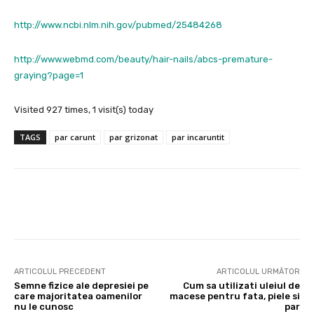
http://www.ncbi.nlm.nih.gov/pubmed/25484268
http://www.webmd.com/beauty/hair-nails/abcs-premature-
graying?page=1
Visited 927 times, 1 visit(s) today
TAGS
par carunt
par grizonat
par incaruntit
Facebook
X
Pinterest
Wha
ARTICOLUL PRECEDENT
ARTICOLUL URMĂTOR
Semne fizice ale depresiei pe
Cum sa utilizati uleiul de
care majoritatea oamenilor
macese pentru fata, piele si
nu le cunosc
par