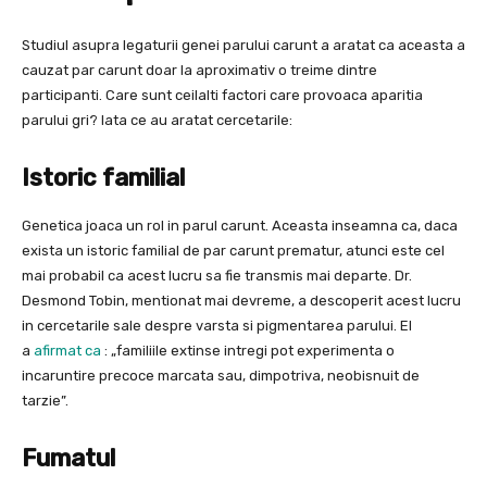
Studiul asupra legaturii genei parului carunt a aratat ca aceasta a
cauzat par carunt doar la aproximativ o treime dintre
participanti. Care sunt ceilalti factori care provoaca aparitia
parului gri? Iata ce au aratat cercetarile:
Istoric familial
Genetica joaca un rol in parul carunt. Aceasta inseamna ca, daca
exista un istoric familial de par carunt prematur, atunci este cel
mai probabil ca acest lucru sa fie transmis mai departe. Dr.
Desmond Tobin, mentionat mai devreme, a descoperit acest lucru
in cercetarile sale despre varsta si pigmentarea parului. El
a
afirmat ca
: „familiile extinse intregi pot experimenta o
incaruntire precoce marcata sau, dimpotriva, neobisnuit de
tarzie”.
Fumatul