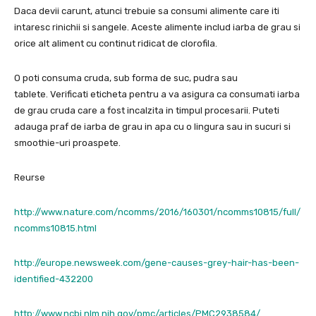
Daca devii carunt, atunci trebuie sa consumi alimente care iti
intaresc rinichii si sangele. Aceste alimente includ iarba de grau si
orice alt aliment cu continut ridicat de clorofila.
O poti consuma cruda, sub forma de suc, pudra sau
tablete. Verificati eticheta pentru a va asigura ca consumati iarba
de grau cruda care a fost incalzita in timpul procesarii. Puteti
adauga praf de iarba de grau in apa cu o lingura sau in sucuri si
smoothie-uri proaspete.
Reurse
http://www.nature.com/ncomms/2016/160301/ncomms10815/full/
ncomms10815.html
http://europe.newsweek.com/gene-causes-grey-hair-has-been-
identified-432200
http://www.ncbi.nlm.nih.gov/pmc/articles/PMC2938584/