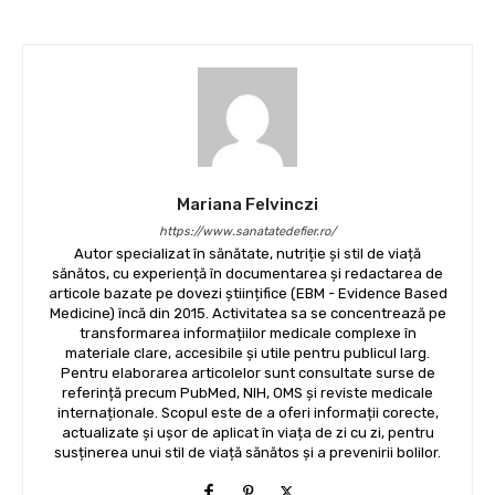
Mariana Felvinczi
https://www.sanatatedefier.ro/
Autor specializat în sănătate, nutriție și stil de viață
sănătos, cu experiență în documentarea și redactarea de
articole bazate pe dovezi științifice (EBM - Evidence Based
Medicine) încă din 2015. Activitatea sa se concentrează pe
transformarea informațiilor medicale complexe în
materiale clare, accesibile și utile pentru publicul larg.
Pentru elaborarea articolelor sunt consultate surse de
referință precum PubMed, NIH, OMS și reviste medicale
internaționale. Scopul este de a oferi informații corecte,
actualizate și ușor de aplicat în viața de zi cu zi, pentru
susținerea unui stil de viață sănătos și a prevenirii bolilor.