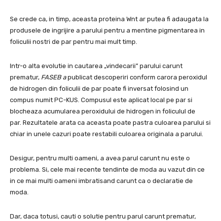
Se crede ca, in timp, aceasta proteina Wnt ar putea fi adaugata la
produsele de ingrijire a parului pentru a mentine pigmentarea in
foliculii nostri de par pentru mai mult timp.
Intr-o alta evolutie in cautarea „vindecarii” parului carunt
prematur,
FASEB a
publicat descoperiri conform carora peroxidul
de hidrogen din foliculii de par poate fi inversat folosind un
compus numit PC-KUS. Compusul este aplicat local pe par si
blocheaza acumularea peroxidului de hidrogen in foliculul de
par. Rezultatele arata ca aceasta poate pastra culoarea parului si
chiar in unele cazuri poate restabili culoarea originala a parului.
Desigur, pentru multi oameni, a avea parul carunt nu este o
problema. Si, cele mai recente tendinte de moda au vazut din ce
in ce mai multi oameni imbratisand carunt ca o declaratie de
moda.
Dar, daca totusi, cauti o solutie pentru parul carunt prematur,