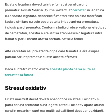
Exista o legatura dovedita intre fumat si parul carunt
prematur.
British Medical Journal a
efectuat
cercetari
in legatura
cu aceasta legatura, deoarece fumatorii tind sa aiba modificari
faciale similare cu cele observate la imbatranirea prematura,
inclusiv parul prematur. Conform studiului observational efectuat
de cercetatori, acestia au reusit sa stabileasca o legatura intre
fumat si parul carunt atat la barbati, cat si la femei.
Alte cercetari asupra efectelor pe care fumatul le are asupra
parului carunt prematur sustin aceste afirmatii.
Daca sunteti fumator, exista
aceasta planta ce va ajuta sa
renuntati la fumat
.
Stresul oxidativ
Exista mai mult decat dovezi anecdotice ca stresul oxidativ si
parul carunt prematur sunt legate. Stresul oxidativ apare atunci
cand in organism sunt mai multi radicali liberi decat antioxidanti.