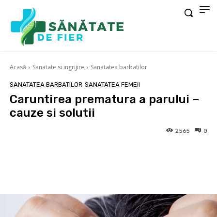
Acasă
Sanatate si ingrijire
Sanatatea barbatilor
SANATATEA BARBATILOR
SANATATEA FEMEII
Caruntirea prematura a parului –
cauze si solutii
2565
0
Facebook
X
Pinterest
Wha