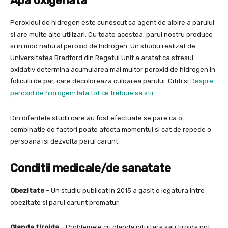
Apa oxigenata
Peroxidul de hidrogen este cunoscut ca agent de albire a parului
si are multe alte utilizari. Cu toate acestea, parul nostru produce
si in mod natural peroxid de hidrogen. Un studiu realizat de
Universitatea Bradford din Regatul Unit a aratat ca stresul
oxidativ determina acumularea mai multor peroxid de hidrogen in
foliculii de par, care decoloreaza culoarea parului. Cititi si
Despre
peroxid de hidrogen: Iata tot ce trebuie sa stii
Din diferitele studii care au fost efectuate se pare ca o
combinatie de factori poate afecta momentul si cat de repede o
persoana isi dezvolta parul carunt.
Conditii medicale/de sanatate
Obezitate
– Un studiu publicat in 2015 a gasit o legatura intre
obezitate si parul carunt prematur.
Glanda tiroida
– Problemele cu glanda pituitara sau tiroida pot