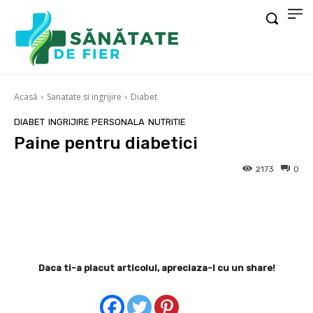
Acasă
Sanatate si ingrijire
Diabet
DIABET
INGRIJIRE PERSONALA
NUTRITIE
Paine pentru diabetici
2173
0
Facebook
X
Pinterest
Wha
Daca ti-a placut articolul, apreciaza-l cu un share!