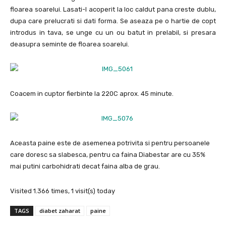
floarea soarelui. Lasati-l acoperit la loc caldut pana creste dublu,
dupa care prelucrati si dati forma. Se aseaza pe o hartie de copt
introdus in tava, se unge cu un ou batut in prelabil, si presara
deasupra seminte de floarea soarelui.
Coacem in cuptor fierbinte la 220C aprox. 45 minute.
Aceasta paine este de asemenea potrivita si pentru persoanele
care doresc sa slabesca, pentru ca faina Diabestar are cu 35%
mai putini carbohidrati decat faina alba de grau.
Visited 1.366 times, 1 visit(s) today
TAGS
diabet zaharat
paine