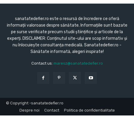
sanatatedefier.ro este o resursă de încredere ce oferă
informații valoroase despre sănătate. Informațiile sunt bazate
pe surse verificate precum studii științifice și articole de la
experți. DISCLAIMER: Conținutul site-ului are scop informativ și
nu înlocuiește consultanța medicală. Sanatatedefier.ro -
Sănătate informată, alegeri inspirate!
Contact us:
maresz@sanatatedefier.ro
© Copyright -sanatatedefier.ro
Despre noi
Contact
Politica de confidentialitate