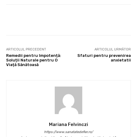
Facebook
X
Pinterest
Wha
ARTICOLUL PRECEDENT
ARTICOLUL URMĂTOR
Remedii pentru Impotență:
Sfaturi pentru prevenirea
Soluții Naturale pentru O
anxietatii
Viață Sănătoasă
Mariana Felvinczi
https://www.sanatatedefier.ro/