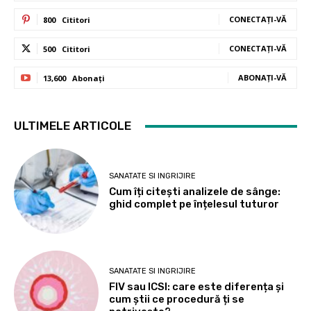
CONECTAȚI-VĂ
800
Cititori
CONECTAȚI-VĂ
500
Cititori
ABONAȚI-VĂ
13,600
Abonați
ULTIMELE ARTICOLE
SANATATE SI INGRIJIRE
Cum îți citești analizele de sânge:
ghid complet pe înțelesul tuturor
SANATATE SI INGRIJIRE
FIV sau ICSI: care este diferența și
cum știi ce procedură ți se