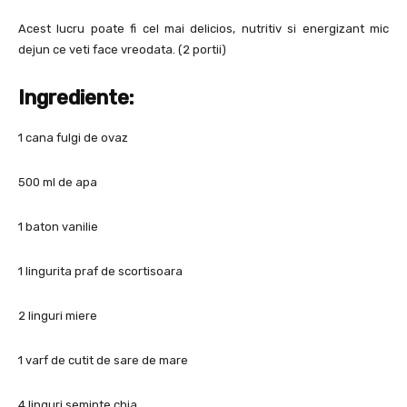
Acest lucru poate fi cel mai delicios, nutritiv si energizant mic
dejun ce veti face vreodata. (2 portii)
Ingrediente:
1 cana fulgi de ovaz
500 ml de apa
1 baton vanilie
1 lingurita praf de scortisoara
2 linguri miere
1 varf de cutit de sare de mare
4 linguri seminte chia.