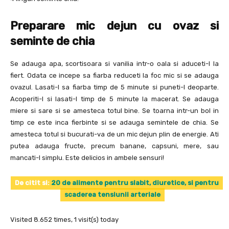
Preparare mic dejun cu ovaz si
seminte de chia
Se adauga apa, scortisoara si vanilia intr-o oala si aduceti-l la
fiert. Odata ce incepe sa fiarba reduceti la foc mic si se adauga
ovazul. Lasati-l sa fiarba timp de 5 minute si puneti-l deoparte.
Acoperiti-l si lasati-l timp de 5 minute la macerat. Se adauga
miere si sare si se amesteca totul bine. Se toarna intr-un bol in
timp ce este inca fierbinte si se adauga semintele de chia. Se
amesteca totul si bucurati-va de un mic dejun plin de energie. Ati
putea adauga fructe, precum banane, capsuni, mere, sau
mancati-l simplu. Este delicios in ambele sensuri!
De citit si:
20 de alimente pentru slabit, diuretice, si pentru
scaderea tensiunii arteriale
Visited 8.652 times, 1 visit(s) today