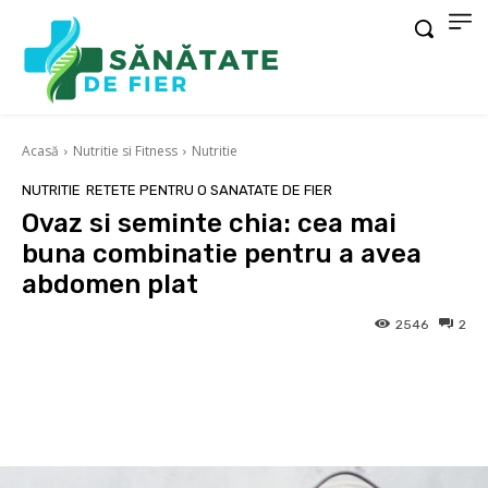
Acasă
Nutritie si Fitness
Nutritie
NUTRITIE
RETETE PENTRU O SANATATE DE FIER
Ovaz si seminte chia: cea mai
buna combinatie pentru a avea
abdomen plat
2546
2
Facebook
X
Pinterest
Wha