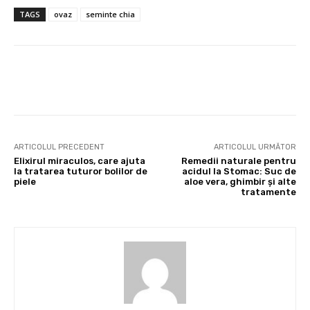
TAGS
ovaz
seminte chia
Facebook
X
Pinterest
Wha
ARTICOLUL PRECEDENT
ARTICOLUL URMĂTOR
Elixirul miraculos, care ajuta
Remedii naturale pentru
la tratarea tuturor bolilor de
acidul la Stomac: Suc de
piele
aloe vera, ghimbir și alte
tratamente