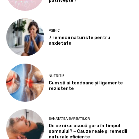
potrivește?
PSIHIC
7 remedii naturiste pentru
anxietate
NUTRITIE
Cum să ai tendoane şi ligamente
rezistente
SANATATEA BARBATILOR
De ce ni se usucă gura în timpul
somnului? – Cauze reale și remedii
naturale eficiente