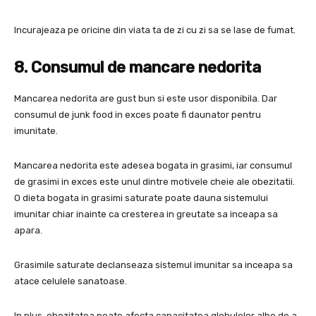
Incurajeaza pe oricine din viata ta de zi cu zi sa se lase de fumat.
8. Consumul de mancare nedorita
Mancarea nedorita are gust bun si este usor disponibila. Dar
consumul de junk food in exces poate fi daunator pentru
imunitate.
Mancarea nedorita este adesea bogata in grasimi, iar consumul
de grasimi in exces este unul dintre motivele cheie ale obezitatii.
O dieta bogata in grasimi saturate poate dauna sistemului
imunitar chiar inainte ca cresterea in greutate sa inceapa sa
apara.
Grasimile saturate declanseaza sistemul imunitar sa inceapa sa
atace celulele sanatoase.
In plus, obezitatea poate afecta capacitatea globulelor albe de a