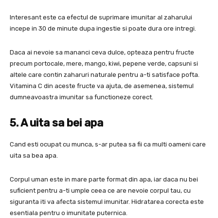
Interesant este ca efectul de suprimare imunitar al zaharului
incepe in 30 de minute dupa ingestie si poate dura ore intregi.
Daca ai nevoie sa mananci ceva dulce, opteaza pentru fructe
precum portocale, mere, mango, kiwi, pepene verde, capsuni si
altele care contin zaharuri naturale pentru a-ti satisface pofta.
Vitamina C din aceste fructe va ajuta, de asemenea, sistemul
dumneavoastra imunitar sa functioneze corect.
5. A uita sa bei apa
Cand esti ocupat cu munca, s-ar putea sa fii ca multi oameni care
uita sa bea apa.
Corpul uman este in mare parte format din apa, iar daca nu bei
suficient pentru a-ti umple ceea ce are nevoie corpul tau, cu
siguranta iti va afecta sistemul imunitar. Hidratarea corecta este
esentiala pentru o imunitate puternica.