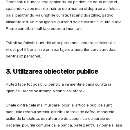
Practicati o buna igiena spalandu-va pe dinti de doua ori pe zi,
spalandu-va pe mainile inainte de a manca si dupa ce ati folosit
baia, pastrandu-va unghiile curate, facand dus zilnic, gatind
alimente intr-un mod igienic, purtand haine curate si multe altele.
Poate contribui mult la cresterea imunitatii.
Evitati sa folositi bunurile altor persoane, deoarece microbii si
virusii pot fi transmise prin partajarea lucrurilor care sunt doar
pentru uz personal.
3. Utilizarea obiectelor publice
Puteti face tot posibilul pentru a va mentine casa curata si
igienica. Dar ce se intampla cand iesi afara?
Unele dintre cele mai murdare locuri si articole publice sunt
meniurile restaurantelor, distribuitoarele de cafea, manerele
usilor de la toaleta, dozatoarele de sapun, carucioarele de
bacanie, pixurile comune ca la banca, baile pentru avioane si asa