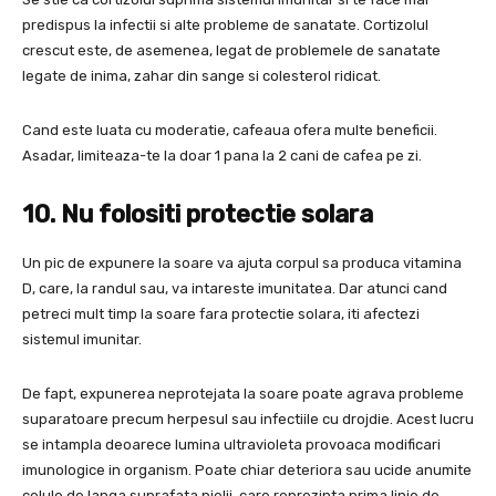
predispus la infectii si alte probleme de sanatate. Cortizolul
crescut este, de asemenea, legat de problemele de sanatate
legate de inima, zahar din sange si colesterol ridicat.
Cand este luata cu moderatie, cafeaua ofera multe beneficii.
Asadar, limiteaza-te la doar 1 pana la 2 cani de cafea pe zi.
10. Nu folositi protectie solara
Un pic de expunere la soare va ajuta corpul sa produca vitamina
D, care, la randul sau, va intareste imunitatea. Dar atunci cand
petreci mult timp la soare fara protectie solara, iti afectezi
sistemul imunitar.
De fapt, expunerea neprotejata la soare poate agrava probleme
suparatoare precum herpesul sau infectiile cu drojdie. Acest lucru
se intampla deoarece lumina ultravioleta provoaca modificari
imunologice in organism. Poate chiar deteriora sau ucide anumite
celule de langa suprafata pielii, care reprezinta prima linie de