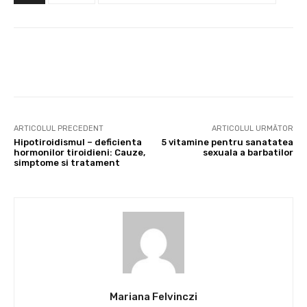
Facebook
X
Pinterest
Wha
ARTICOLUL PRECEDENT
ARTICOLUL URMĂTOR
Hipotiroidismul – deficienta
5 vitamine pentru sanatatea
hormonilor tiroidieni: Cauze,
sexuala a barbatilor
simptome si tratament
Mariana Felvinczi