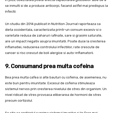
se inmulti si de a produce anticorpi, facand astfel mai predispus la
infectii.
Un studiu din 2014 publicat in Nutrition Journal raporteaza ca
dieta occidentala, caracterizata printr-un consum excesiv si o
varietate redusa de zaharuri rafinate, sare si grasimi saturate,
are un impact negativ asupra imunitatii. Poate duce la cresterea
inflamatiei, reducerea controlului infectiilor, rate crescute de
cancer si risc crescut de boli alergice si auto-inflamatorii.
9. Consumand prea multa cofeina
Bea prea multa cafea si alte bauturi cu cofeina, de asemenea, nu
este bun pentru imunitate. Excesul de cofeina stimuleaza
sistemul nervos prin cresterea nivelului de stres din organism. Un
nivel ridicat de stres provoaca eliberarea de hormoni de stres
precum cortizolul.
Se stie ca cortizolul suprima sistemul imunitar si te face mai