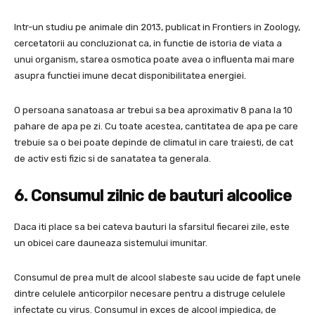
Intr-un studiu pe animale din 2013, publicat in Frontiers in Zoology,
cercetatorii au concluzionat ca, in functie de istoria de viata a
unui organism, starea osmotica poate avea o influenta mai mare
asupra functiei imune decat disponibilitatea energiei.
O persoana sanatoasa ar trebui sa bea aproximativ 8 pana la 10
pahare de apa pe zi. Cu toate acestea, cantitatea de apa pe care
trebuie sa o bei poate depinde de climatul in care traiesti, de cat
de activ esti fizic si de sanatatea ta generala.
6. Consumul zilnic de bauturi alcoolice
Daca iti place sa bei cateva bauturi la sfarsitul fiecarei zile, este
un obicei care dauneaza sistemului imunitar.
Consumul de prea mult de alcool slabeste sau ucide de fapt unele
dintre celulele anticorpilor necesare pentru a distruge celulele
infectate cu virus. Consumul in exces de alcool impiedica, de