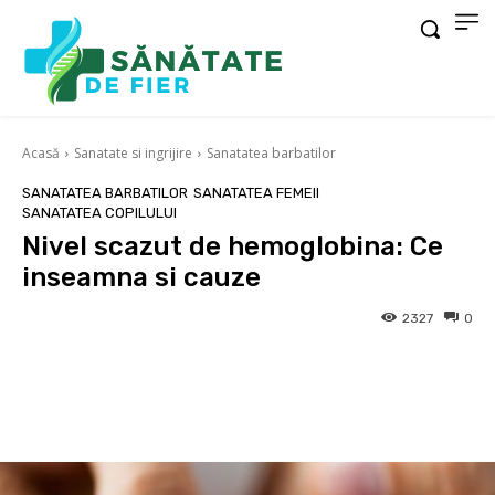
Acasă
Sanatate si ingrijire
Sanatatea barbatilor
SANATATEA BARBATILOR
SANATATEA FEMEII
SANATATEA COPILULUI
Nivel scazut de hemoglobina: Ce
inseamna si cauze
2327
0
Facebook
X
Pinterest
Wha