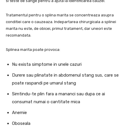
si teste de sange pentru a ajuta la identificarea cauzei.
Tratamentul pentru o splina marita se concentreaza asupra
conditiei care o cauzeaza. Indepartarea chirurgicala a splinei
marita nu este, de obicei, primul tratament, dar uneori este
recomandata.
Splinea marita poate provoca:
Nu exista simptome in unele cazuri
Durere sau plinatate in abdomenul stang sus, care se
poate raspandi pe umarul stang
Simtindu-te plin fara a mananci sau dupa ce ai
consumat numai o cantitate mica
Anemie
Oboseala