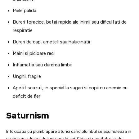
Piele palida
Dureri toracice, batai rapide ale inimii sau dificultati de
respiratie
Dureri de cap, ameteli sau halucinatii
Maini si picioare reci
Inflamatia sau durerea limbii
Unghii fragile
Apetit scazut, in special la sugari si copii cu anemie cu
deficit de fier
Saturnism
Intoxicatia cu plumb apare atunci cand plumbul se acumuleaza in
organism, adesea de luni sau de ani. Chiar si cantitati mici de