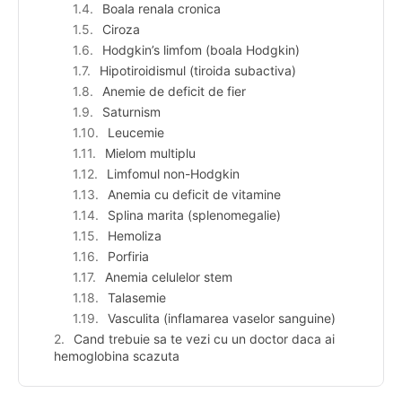
Boala renala cronica
Ciroza
Hodgkin’s limfom (boala Hodgkin)
Hipotiroidismul (tiroida subactiva)
Anemie de deficit de fier
Saturnism
Leucemie
Mielom multiplu
Limfomul non-Hodgkin
Anemia cu deficit de vitamine
Splina marita (splenomegalie)
Hemoliza
Porfiria
Anemia celulelor stem
Talasemie
Vasculita (inflamarea vaselor sanguine)
Cand trebuie sa te vezi cu un doctor daca ai
hemoglobina scazuta