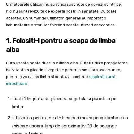
Urmatoarele utilizari nu sunt nici sustinute de dovezi stiintifice,
nici nu sunt revizuite de expertii nostri in sanatate. Cu toate
acestea, un numar de utilizatori generali au raportat o
imbunatatire a starii lor folosind aceste utilizari anecdotice.
1. Folositi-l pentru a scapa de limba
alba
Gura uscata poate duce la o limba alba. Puteti utiliza proprietatea
hidratanta a glicerinei vegetale pentru a ameliora uscaciunea,
pentru a va calma limba si pentru a combate
respiratia urat
mirositoare
.
Luati 1 lingurita de glicerina vegetala si puneti-o pe
limba.
Utilizati o periuta de dinti cu peri moi si periati limba cu o
miscare usoara timp de aproximativ 30 de secunde
pana la 1 minut.