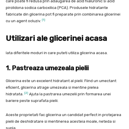
care poate fi redusa prin adaugarea de acid hialuronic si acid
pirolidona sodica carboxilica (PCA). Produsele hidratante
fabricate din glicerina pot fi preparate prin combinarea glicerinei
[1]
cu un agent ocluziv.
Utilizari ale glicerinei acasa
Iata diferitele moduri in care puteti utiliza glicerina acasa.
1. Pastreaza umezeala pielii
Glicerina este un excelent hidratant al pielii. Fiind un umectant
eficient, glicerina atrage umezeala si mentine pielea
[2]
hidratata.
Ajuta la pastrarea umezelii prin formarea unei
bariere peste suprafata pielii.
Aceste proprietati fac glicerina un candidat perfect in protejarea
pielii de deshidratare si mentinerea acesteia moale, neteda si
supla.