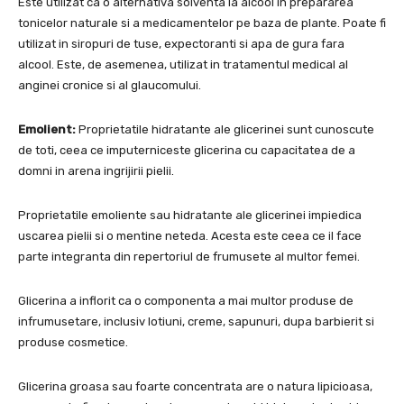
Este utilizat ca o alternativa solventa la alcool in prepararea
tonicelor naturale si a medicamentelor pe baza de plante. Poate fi
utilizat in siropuri de tuse, expectoranti si apa de gura fara
alcool. Este, de asemenea, utilizat in tratamentul medical al
anginei cronice si al glaucomului.
Emolient:
Proprietatile hidratante ale glicerinei sunt cunoscute
de toti, ceea ce imputerniceste glicerina cu capacitatea de a
domni in arena ingrijirii pielii.
Proprietatile emoliente sau hidratante ale glicerinei impiedica
uscarea pielii si o mentine neteda. Acesta este ceea ce il face
parte integranta din repertoriul de frumusete al multor femei.
Glicerina a inflorit ca o componenta a mai multor produse de
infrumusetare, inclusiv lotiuni, creme, sapunuri, dupa barbierit si
produse cosmetice.
Glicerina groasa sau foarte concentrata are o natura lipicioasa,