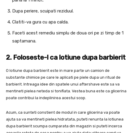
Dupa periere, scuipati reziduul.
Clatiti-va gura cu apa calda.
Faceti acest remediu simplu de doua ori pe zi timp de 1
saptamana.
2. Foloseste-l ca lotiune dupa barbierit
O lotiune dupa barbierit este in mare parte un camion de
substante chimice pe care le aplicati pe piele dupa un ritual de
barbierit. Intreaga idee din spatele unui aftershave este sa va
mentineti pielea neteda si tonifiata. Vestea buna este ca glicerina
poate contribui la indeplinirea acestui scop.
Acum, ca sunteti constient de modul in care glicerina va poate
ajuta sa va mentineti pielea hidratata, puteti renunta la lotiunea
dupa barbierit scumpa cumparata din magazin si puteti incerca
aceasta reteta de casa pentru a va ajuta data viitoare cand va