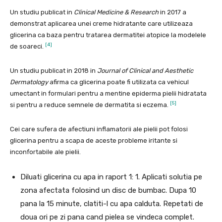
Un studiu publicat in
Clinical Medicine & Research
in 2017 a
demonstrat aplicarea unei creme hidratante care utilizeaza
glicerina ca baza pentru tratarea dermatitei atopice la modelele
[4]
de soareci.
Un studiu publicat in 2018 in
Journal of Clinical and Aesthetic
Dermatology
afirma ca glicerina poate fi utilizata ca vehicul
umectant in formulari pentru a mentine epiderma pielii hidratata
[5]
si pentru a reduce semnele de dermatita si eczema.
Cei care sufera de afectiuni inflamatorii ale pielii pot folosi
glicerina pentru a scapa de aceste probleme iritante si
inconfortabile ale pielii.
Diluati glicerina cu apa in raport 1: 1. Aplicati solutia pe
zona afectata folosind un disc de bumbac. Dupa 10
pana la 15 minute, clatiti-l cu apa calduta. Repetati de
doua ori pe zi pana cand pielea se vindeca complet.