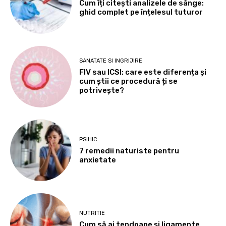
Cum îți citești analizele de sânge:
ghid complet pe înțelesul tuturor
SANATATE SI INGRIJIRE
FIV sau ICSI: care este diferența și
cum știi ce procedură ți se
potrivește?
PSIHIC
7 remedii naturiste pentru
anxietate
NUTRITIE
Cum să ai tendoane şi ligamente