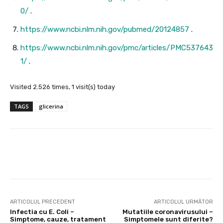
0/
.
https://www.ncbi.nlm.nih.gov/pubmed/20124857
.
https://www.ncbi.nlm.nih.gov/pmc/articles/PMC537643
1/
.
Visited 2.526 times, 1 visit(s) today
TAGS
glicerina
Facebook
X
Pinterest
Wha
ARTICOLUL PRECEDENT
ARTICOLUL URMĂTOR
Infectia cu E. Coli –
Mutatiile coronavirusului –
Simptome, cauze, tratament
Simptomele sunt diferite?