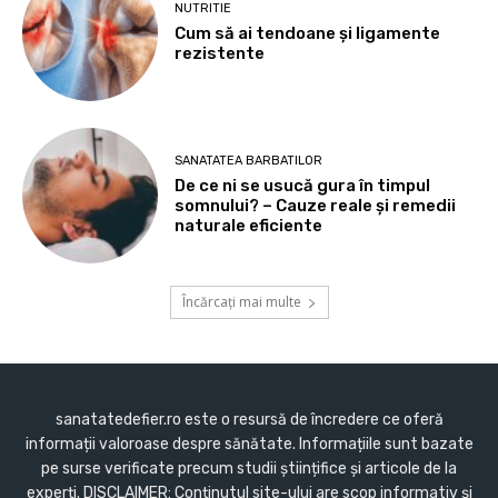
NUTRITIE
Cum să ai tendoane şi ligamente
rezistente
SANATATEA BARBATILOR
De ce ni se usucă gura în timpul
somnului? – Cauze reale și remedii
naturale eficiente
Încărcați mai multe
sanatatedefier.ro este o resursă de încredere ce oferă
informații valoroase despre sănătate. Informațiile sunt bazate
pe surse verificate precum studii științifice și articole de la
experți. DISCLAIMER: Conținutul site-ului are scop informativ și