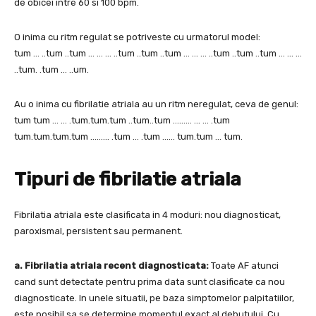
de obicei intre 60 si 100 bpm.
O inima cu ritm regulat se potriveste cu urmatorul model:
tum … ..tum ..tum … … … ..tum ..tum ..tum … … … ..tum ..tum ..tum … … …
..tum. .tum … ..um.
Au o inima cu fibrilatie atriala au un ritm neregulat, ceva de genul:
tum tum … … .tum.tum.tum ..tum..tum ……… … … .tum
tum.tum.tum.tum ……… .tum … .tum …… tum.tum … tum.
Tipuri de fibrilatie atriala
Fibrilatia atriala este clasificata in 4 moduri: nou diagnosticat,
paroxismal, persistent sau permanent.
a. Fibrilatia atriala recent diagnosticata:
Toate AF atunci
cand sunt detectate pentru prima data sunt clasificate ca nou
diagnosticate. In unele situatii, pe baza simptomelor palpitatiilor,
este posibil sa se determine momentul exact al debutului. Cu