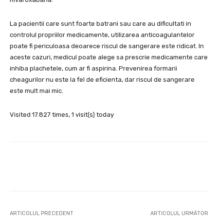
La pacientii care sunt foarte batrani sau care au dificultati in
controlul propriilor medicamente, utilizarea anticoagulantelor
poate fi periculoasa deoarece riscul de sangerare este ridicat. In
aceste cazuri, medicul poate alege sa prescrie medicamente care
inhiba plachetele, cum ar fi aspirina. Prevenirea formarii
cheagurilor nu este la fel de eficienta, dar riscul de sangerare
este mult mai mic.
Visited 17.827 times, 1 visit(s) today
Facebook
X
Pinterest
Wha
ARTICOLUL PRECEDENT
ARTICOLUL URMĂTOR