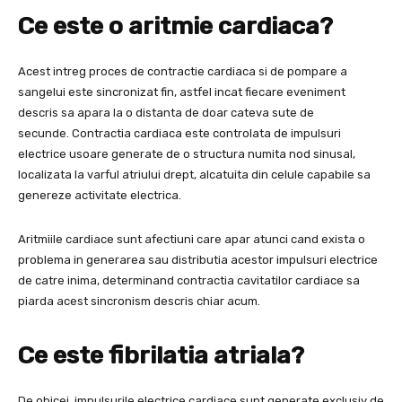
Ce este o aritmie cardiaca?
Acest intreg proces de contractie cardiaca si de pompare a
sangelui este sincronizat fin, astfel incat fiecare eveniment
descris sa apara la o distanta de doar cateva sute de
secunde. Contractia cardiaca este controlata de impulsuri
electrice usoare generate de o structura numita nod sinusal,
localizata la varful atriului drept, alcatuita din celule capabile sa
genereze activitate electrica.
Aritmiile cardiace sunt afectiuni care apar atunci cand exista o
problema in generarea sau distributia acestor impulsuri electrice
de catre inima, determinand contractia cavitatilor cardiace sa
piarda acest sincronism descris chiar acum.
Ce este fibrilatia atriala?
De obicei, impulsurile electrice cardiace sunt generate exclusiv de