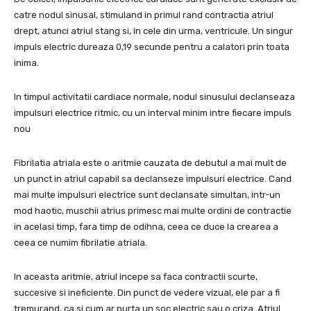
catre nodul sinusal, stimuland in primul rand contractia atriul
drept, atunci atriul stang si, in cele din urma, ventricule. Un singur
impuls electric dureaza 0,19 secunde pentru a calatori prin toata
inima.
In timpul activitatii cardiace normale, nodul sinusului declanseaza
impulsuri electrice ritmic, cu un interval minim intre fiecare impuls
nou
Fibrilatia atriala este o aritmie cauzata de debutul a mai mult de
un punct in atriul capabil sa declanseze impulsuri electrice. Cand
mai multe impulsuri electrice sunt declansate simultan, intr-un
mod haotic, muschii atrius primesc mai multe ordini de contractie
in acelasi timp, fara timp de odihna, ceea ce duce la crearea a
ceea ce numim fibrilatie atriala.
In aceasta aritmie, atriul incepe sa faca contractii scurte,
succesive si ineficiente. Din punct de vedere vizual, ele par a fi
tremurand, ca si cum ar purta un soc electric sau o criza. Atriul