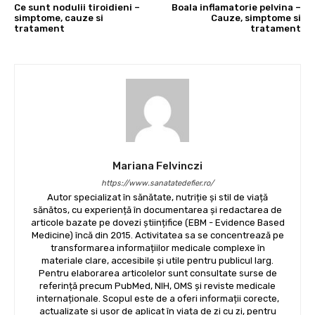
Ce sunt nodulii tiroidieni –
Boala inflamatorie pelvina –
simptome, cauze si
Cauze, simptome si
tratament
tratament
Mariana Felvinczi
https://www.sanatatedefier.ro/
Autor specializat în sănătate, nutriție și stil de viață
sănătos, cu experiență în documentarea și redactarea de
articole bazate pe dovezi științifice (EBM - Evidence Based
Medicine) încă din 2015. Activitatea sa se concentrează pe
transformarea informațiilor medicale complexe în
materiale clare, accesibile și utile pentru publicul larg.
Pentru elaborarea articolelor sunt consultate surse de
referință precum PubMed, NIH, OMS și reviste medicale
internaționale. Scopul este de a oferi informații corecte,
actualizate și ușor de aplicat în viața de zi cu zi, pentru