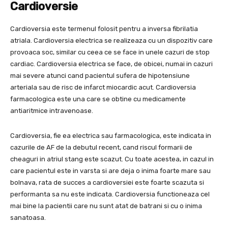
Cardioversie
Cardioversia este termenul folosit pentru a inversa fibrilatia
atriala. Cardioversia electrica se realizeaza cu un dispozitiv care
provoaca soc, similar cu ceea ce se face in unele cazuri de stop
cardiac. Cardioversia electrica se face, de obicei, numai in cazuri
mai severe atunci cand pacientul sufera de hipotensiune
arteriala sau de risc de infarct miocardic acut. Cardioversia
farmacologica este una care se obtine cu medicamente
antiaritmice intravenoase.
Cardioversia, fie ea electrica sau farmacologica, este indicata in
cazurile de AF de la debutul recent, cand riscul formarii de
cheaguri in atriul stang este scazut. Cu toate acestea, in cazul in
care pacientul este in varsta si are deja o inima foarte mare sau
bolnava, rata de succes a cardioversiei este foarte scazuta si
performanta sa nu este indicata. Cardioversia functioneaza cel
mai bine la pacientii care nu sunt atat de batrani si cu o inima
sanatoasa.