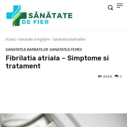
Acasă
Sanatate si ingrijire
Sanatatea barbatilor
SANATATEA BARBATILOR
SANATATEA FEMEII
Fibrilatia atriala – Simptome si
tratament
2594
1
Facebook
X
Pinterest
Wha