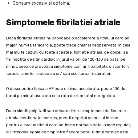
Consum excesiv si cofeina.
Simptomele fibrilatiei atriale
Daca fibrilatia atriala nu provoaca o accelerare a ritmului cardiac
major, numita tahicardie, poate trece chiar si neobservata. In cele
mai multe cazuri, cu toate acestea, fibrilatie atriala, de obicei, sa
fie insotita de ritm cardiac in jurul valorii de 120-130 de batai pe
minut, ceea ce provoaca simptome cum ar fi palpitatii, disconfort
toracic, ameteli, oboseala si / sau scurtarea respiratiei.
O descoperire tipica a AF este o inima accelerata, peste 100 de
batai pe minut asociata cu o rata de ritm total neregulata.
Daca simtiti palpitatii sau oricare dintre simptomele de fibrilatie
atriala mentionate mai sus, puneti degetul pe pulsul in sine
pentru a evalua ritmul cardiac. Inima normala bate in mod regulat,
cu intervale egale de timp intre fiecare batai. Ritmul cardiac este