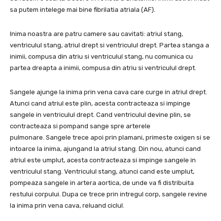
sa putem intelege mai bine fibrilatia atriala (AF).
Inima noastra are patru camere sau cavitati: atriul stang,
ventriculul stang, atriul drept si ventriculul drept. Partea stanga a
inimii, compusa din atriu si ventriculul stang, nu comunica cu
partea dreapta a inimii, compusa din atriu si ventriculul drept.
Sangele ajunge la inima prin vena cava care curge in atriul drept.
Atunci cand atriul este plin, acesta contracteaza si impinge
sangele in ventriculul drept. Cand ventriculul devine plin, se
contracteaza si pompand sange spre arterele
pulmonare. Sangele trece apoi prin plamani, primeste oxigen si se
intoarce la inima, ajungand la atriul stang. Din nou, atunci cand
atriul este umplut, acesta contracteaza si impinge sangele in
ventriculul stang. Ventriculul stang, atunci cand este umplut,
pompeaza sangele in artera aortica, de unde va fi distribuita
restului corpului. Dupa ce trece prin intregul corp, sangele revine
la inima prin vena cava, reluand ciclul.