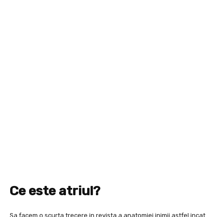
Ce este atriul?
Sa facem o scurta trecere in revista a anatomiei inimii astfel incat