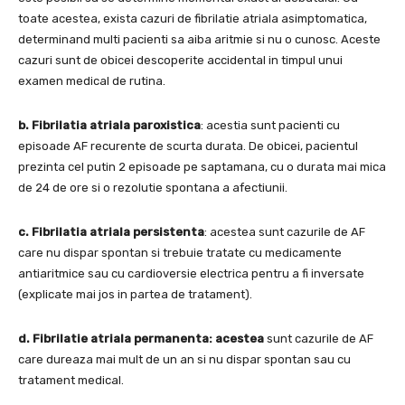
toate acestea, exista cazuri de fibrilatie atriala asimptomatica,
determinand multi pacienti sa aiba aritmie si nu o cunosc. Aceste
cazuri sunt de obicei descoperite accidental in timpul unui
examen medical de rutina.
b. Fibrilatia atriala paroxistica
: acestia sunt pacienti cu
episoade AF recurente de scurta durata. De obicei, pacientul
prezinta cel putin 2 episoade pe saptamana, cu o durata mai mica
de 24 de ore si o rezolutie spontana a afectiunii.
c. Fibrilatia atriala persistenta
: acestea sunt cazurile de AF
care nu dispar spontan si trebuie tratate cu medicamente
antiaritmice sau cu cardioversie electrica pentru a fi inversate
(explicate mai jos in partea de tratament).
d. Fibrilatie atriala permanenta: acestea
sunt cazurile de AF
care dureaza mai mult de un an si nu dispar spontan sau cu
tratament medical.