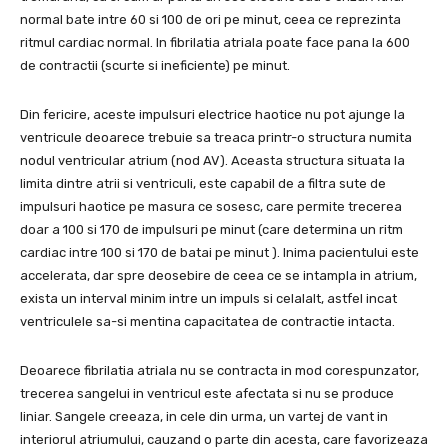
normal bate intre 60 si 100 de ori pe minut, ceea ce reprezinta
ritmul cardiac normal. In fibrilatia atriala poate face pana la 600
de contractii (scurte si ineficiente) pe minut.
Din fericire, aceste impulsuri electrice haotice nu pot ajunge la
ventricule deoarece trebuie sa treaca printr-o structura numita
nodul ventricular atrium (nod AV). Aceasta structura situata la
limita dintre atrii si ventriculi, este capabil de a filtra sute de
impulsuri haotice pe masura ce sosesc, care permite trecerea
doar a 100 si 170 de impulsuri pe minut (care determina un ritm
cardiac intre 100 si 170 de batai pe minut ). Inima pacientului este
accelerata, dar spre deosebire de ceea ce se intampla in atrium,
exista un interval minim intre un impuls si celalalt, astfel incat
ventriculele sa-si mentina capacitatea de contractie intacta.
Deoarece fibrilatia atriala nu se contracta in mod corespunzator,
trecerea sangelui in ventricul este afectata si nu se produce
liniar. Sangele creeaza, in cele din urma, un vartej de vant in
interiorul atriumului, cauzand o parte din acesta, care favorizeaza