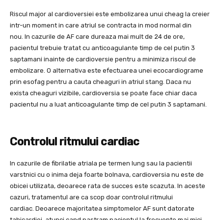
Riscul major al cardioversiei este embolizarea unui cheag la creier
intr-un moment in care atriul se contracta in mod normal din
nou. In cazurile de AF care dureaza mai mult de 24 de ore,
pacientul trebuie tratat cu anticoagulante timp de cel putin 3
saptamani inainte de cardioversie pentru a minimiza riscul de
embolizare. O alternativa este efectuarea unei ecocardiograme
prin esofag pentru a cauta cheaguri in atriul stang. Daca nu
exista cheaguri vizibile, cardioversia se poate face chiar daca
pacientul nu a luat anticoagulante timp de cel putin 3 saptamani.
Controlul ritmului cardiac
In cazurile de fibrilatie atriala pe termen lung sau la pacientii
varstnici cu o inima deja foarte bolnava, cardioversia nu este de
obicei utilizata, deoarece rata de succes este scazuta. In aceste
cazuri, tratamentul are ca scop doar controlul ritmului
cardiac. Deoarece majoritatea simptomelor AF sunt datorate
tahicardiei, atunci cand pastram pacientul la frecvente mai mici