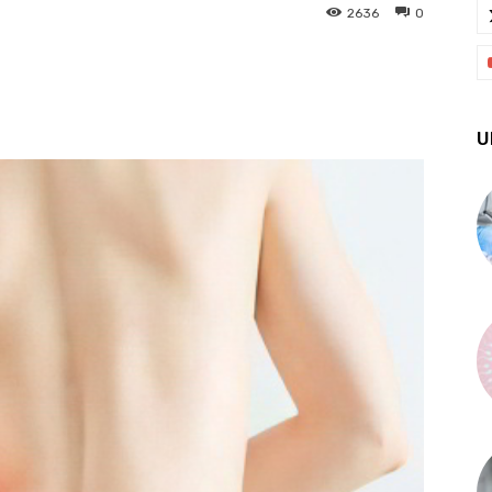
2636
0
X
Pinterest
WhatsApp
U