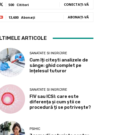
CONECTAȚI-VĂ
500
Cititori
ABONAȚI-VĂ
13,600
Abonați
LTIMELE ARTICOLE
SANATATE SI INGRIJIRE
Cum îți citești analizele de
sânge: ghid complet pe
înțelesul tuturor
SANATATE SI INGRIJIRE
FIV sau ICSI: care este
diferența și cum știi ce
procedură ți se potrivește?
PSIHIC