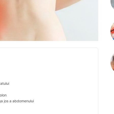
atului
colon
ga jos a abdomenului