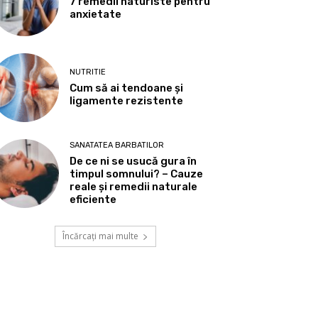
7 remedii naturiste pentru
anxietate
NUTRITIE
Cum să ai tendoane şi
ligamente rezistente
SANATATEA BARBATILOR
De ce ni se usucă gura în
timpul somnului? – Cauze
reale și remedii naturale
eficiente
Încărcați mai multe