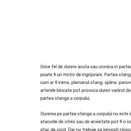
Orice fel de durere acuta sau cronica in part
poate fi un motiv de ingrijorare. Partea stang
cum ar fi inima, plamanul stang, splina, pancre
arterele blocate pot provoca dureri variind de
partea stanga a corpului.
Durerea pe partea stanga a corpului nu este 
atacurile de stres sau de anxietate pot fi o c
atac de cord. Dar nu trebuie sa ignorati nici