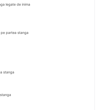
nga legate de inima
e pe partea stanga
tea stanga
 stanga