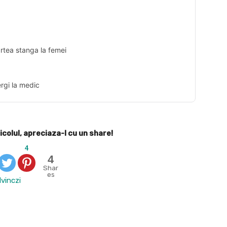
)
rtea stanga la femei
rgi la medic
icolul, apreciaza-l cu un share!
4
4
Shar
es
lvinczi