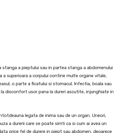
ea stanga a pieptului sau in partea stanga a abdomenului
a a superioara a corpului contine multe organe vitale,
asul, o parte a ficatului si stomacul. Infectia, boala sau
 la disconfort usor pana la dureri ascutite, injunghiate in
intotdeauna legata de inima sau de un organ. Uneori,
auza a durerii care se poate simti ca si cum ai avea un
odata orice fel de durere in piept sau abdomen, deoarece