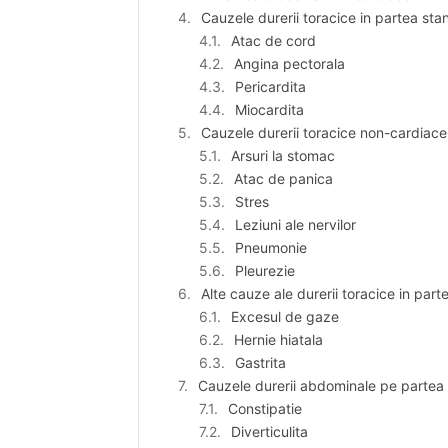
Cauzele durerii toracice in partea sta
Atac de cord
Angina pectorala
Pericardita
Miocardita
Cauzele durerii toracice non-cardiac
Arsuri la stomac
Atac de panica
Stres
Leziuni ale nervilor
Pneumonie
Pleurezie
Alte cauze ale durerii toracice in par
Excesul de gaze
Hernie hiatala
Gastrita
Cauzele durerii abdominale pe partea
Constipatie
Diverticulita