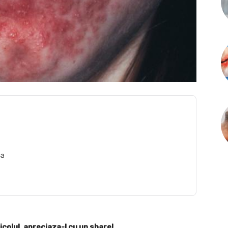
sa
icolul, apreciaza-l cu un share!