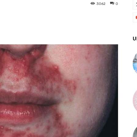
3062
0
X
Pinterest
WhatsApp
U