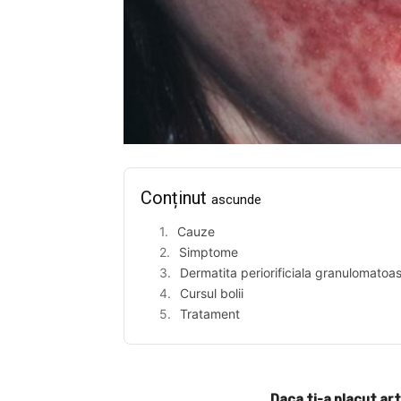
Conținut
ascunde
Cauze
Simptome
Dermatita periorificiala granulomatoa
Cursul bolii
Tratament
Daca ti-a placut art