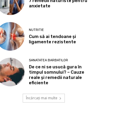
7 remedii naturiste pentru
anxietate
NUTRITIE
Cum să ai tendoane şi
ligamente rezistente
SANATATEA BARBATILOR
De ce ni se usucă gura în
timpul somnului? – Cauze
reale și remedii naturale
eficiente
Încărcați mai multe