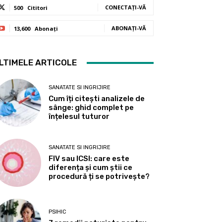
CONECTAȚI-VĂ
500
Cititori
ABONAȚI-VĂ
13,600
Abonați
LTIMELE ARTICOLE
SANATATE SI INGRIJIRE
Cum îți citești analizele de
sânge: ghid complet pe
înțelesul tuturor
SANATATE SI INGRIJIRE
FIV sau ICSI: care este
diferența și cum știi ce
procedură ți se potrivește?
PSIHIC