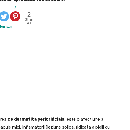
2
2
Shar
es
lvinczi
irea
de dermatita periorificiala
, este o afectiune a
pule mici, inflamatorii (leziune solida, ridicata a pielii cu