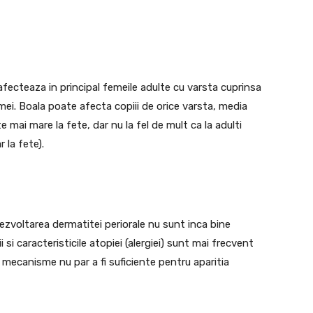
 afecteaza in principal femeile adulte cu varsta cuprinsa
emei. Boala poate afecta copiii de orice varsta, media
ste mai mare la fete, dar nu la fel de mult ca la adulti
 la fete).
zvoltarea dermatitei periorale nu sunt inca bine
ii si caracteristicile atopiei (alergiei) sunt mai frecvent
 mecanisme nu par a fi suficiente pentru aparitia