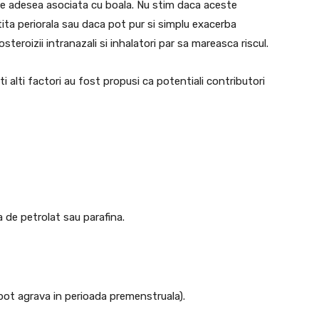
este adesea asociata cu boala. Nu stim daca aceste
ta periorala sau daca pot pur si simplu exacerba
eroizii intranazali si inhalatori par sa mareasca riscul.
ti alti factori au fost propusi ca potentiali contributori
 de petrolat sau parafina.
 pot agrava in perioada premenstruala).