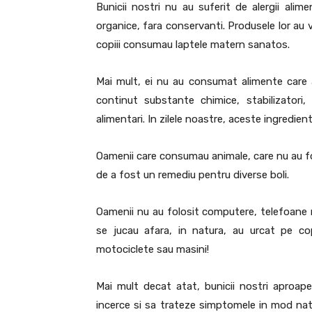
Bunicii nostri nu au suferit de alergii al
organice, fara conservanti. Produsele lor au v
copiii consumau laptele matern sanatos.
Mai mult, ei nu au consumat alimente care a
continut substante chimice, stabilizatori,
alimentari. In zilele noastre, aceste ingredi
Oamenii care consumau animale, care nu au fo
de a fost un remediu pentru diverse boli.
Oamenii nu au folosit computere, telefoane mo
se jucau afara, in natura, au urcat pe co
motociclete sau masini!
Mai mult decat atat, bunicii nostri aproape
incerce si sa trateze simptomele in mod natu