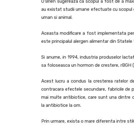
O’Brien sugereaza ca scopul a fost de a maxi
au existat studii umane efectuate cu scopul
uman si animal.
Aceasta modificare a fost implementata pent
este principalul alergen alimentar din Statele 
Si anume, in 1994, industria produselor lacta
sa foloseasca un hormon de crestere, rBGH (
Acest lucru a condus la cresterea ratelor de
contracara efectele secundare, fabricile de
mai multe antibiotice, care sunt una dintre 
la antibiotice la om.
Prin urmare, exista o mare diferenta intre stil