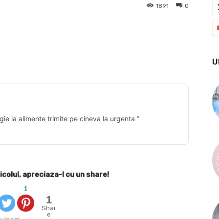
1891
0
X
Pinterest
WhatsApp
U
gie la alimente trimite pe cineva la urgenta ”
icolul, apreciaza-l cu un share!
1
1
Shar
e