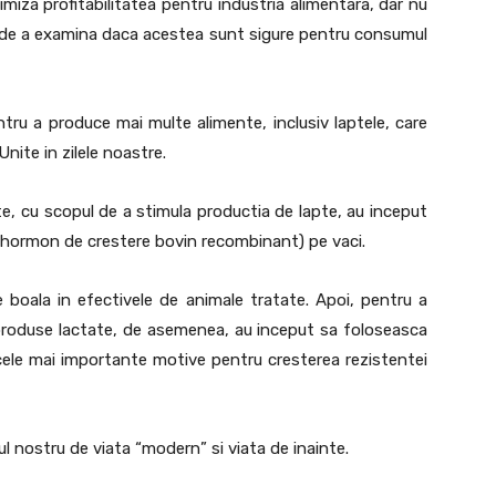
miza profitabilitatea pentru industria alimentara, dar nu
 de a examina daca acestea sunt sigure pentru consumul
ru a produce mai multe alimente, inclusiv laptele, care
Unite in zilele noastre.
te, cu scopul de a stimula productia de lapte, au inceput
hormon de crestere bovin recombinant) pe vaci.
 boala in efectivele de animale tratate. Apoi, pentru a
 produse lactate, de asemenea, au inceput sa foloseasca
cele mai importante motive pentru cresterea rezistentei
ul nostru de viata “modern” si viata de inainte.