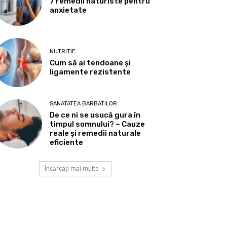
7 remedii naturiste pentru
anxietate
NUTRITIE
Cum să ai tendoane şi
ligamente rezistente
SANATATEA BARBATILOR
De ce ni se usucă gura în
timpul somnului? – Cauze
reale și remedii naturale
eficiente
Încărcați mai multe