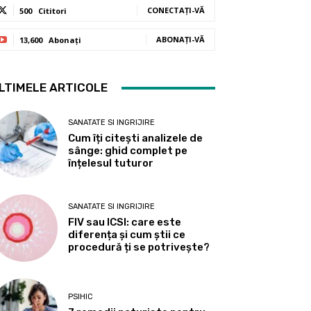
CONECTAȚI-VĂ
500
Cititori
ABONAȚI-VĂ
13,600
Abonați
LTIMELE ARTICOLE
SANATATE SI INGRIJIRE
Cum îți citești analizele de
sânge: ghid complet pe
înțelesul tuturor
SANATATE SI INGRIJIRE
FIV sau ICSI: care este
diferența și cum știi ce
procedură ți se potrivește?
PSIHIC