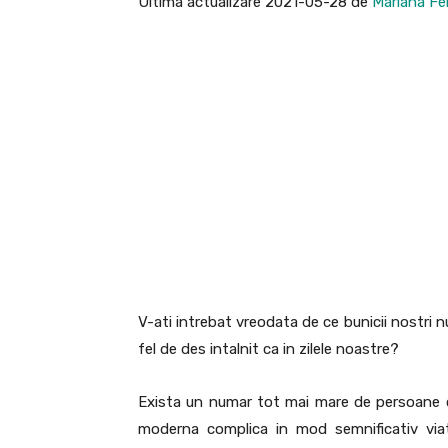
Ultima actualizare 2021-05-28 de
Mariana Fel
V-ati intrebat vreodata de ce bunicii nostri nu
fel de des intalnit ca in zilele noastre?
Exista un numar tot mai mare de persoane ca
moderna complica in mod semnificativ viat