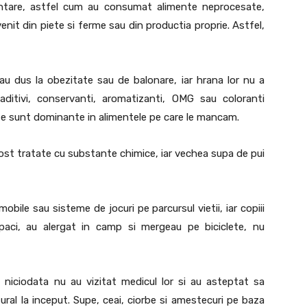
imentare, astfel cum au consumat alimente neprocesate,
enit din piete si ferme sau din productia proprie. Astfel,
u dus la obezitate sau de balonare, iar hrana lor nu a
 aditivi, conservanti, aromatizanti, OMG sau coloranti
ente sunt dominante in alimentele pe care le mancam.
st tratate cu substante chimice, iar vechea supa de pui
bile sau sisteme de jocuri pe parcursul vietii, iar copiii
paci, au alergat in camp si mergeau pe biciclete, nu
 niciodata nu au vizitat medicul lor si au asteptat sa
ral la inceput. Supe, ceai, ciorbe si amestecuri pe baza