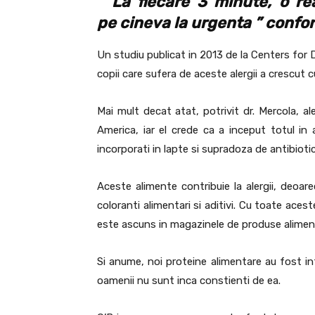
” La fiecare 3 minute, o rea
pe cineva la urgenta ” confo
Un studiu publicat in 2013 de la Centers for
copii care sufera de aceste alergii a crescut c
Mai mult decat atat, potrivit dr. Mercola, ale
America, iar el crede ca a inceput totul in 
incorporati in lapte si supradoza de antibiotic
Aceste alimente contribuie la alergii, deoa
coloranti alimentari si aditivi. Cu toate aces
este ascuns in magazinele de produse alimen
Si anume, noi proteine alimentare au fost int
oamenii nu sunt inca constienti de ea.