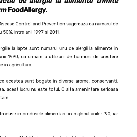
ctie de alergie la alimente trimite
rm
FoodAllergy.
 Disease Control and Prevention sugereaza ca numarul de
u 50%, intre anii 1997 si 2011.
rgiile la lapte sunt numarul unu de alergii la alimente in
anii 1990, ca urmare a utilizarii de hormoni de crestere
e in agricultura.
rece acestea sunt bogate in diverse arome, conservanti,
tea, acest lucru nu este totul. O alta amenintare serioasa
tare.
roduse in produsele alimentare in mijlocul anilor ‘90, iar