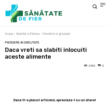
Acasă
Nutritie si Fitness
Pierdere in greutate
PIERDERE IN GREUTATE
Daca vreti sa slabiti inlocuiti
aceste alimente
2180
0
Facebook
X
Pinterest
Wha
Daca ti-a placut articolul, apreciaza-l cu un share!