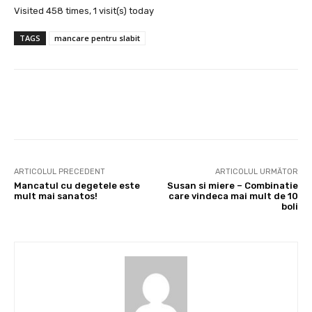
Visited 458 times, 1 visit(s) today
TAGS
mancare pentru slabit
Facebook
X
Pinterest
Wha
ARTICOLUL PRECEDENT
ARTICOLUL URMĂTOR
Mancatul cu degetele este
Susan si miere – Combinatie
mult mai sanatos!
care vindeca mai mult de 10
boli