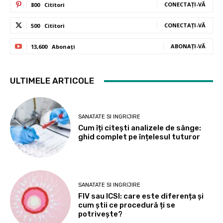
CONECTAȚI-VĂ
800
Cititori
CONECTAȚI-VĂ
500
Cititori
ABONAȚI-VĂ
13,600
Abonați
ULTIMELE ARTICOLE
SANATATE SI INGRIJIRE
Cum îți citești analizele de sânge:
ghid complet pe înțelesul tuturor
SANATATE SI INGRIJIRE
FIV sau ICSI: care este diferența și
cum știi ce procedură ți se
potrivește?