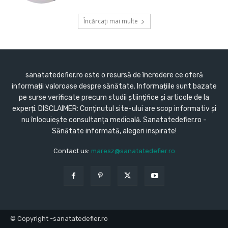
Încărcați mai multe
sanatatedefier.ro este o resursă de încredere ce oferă
informații valoroase despre sănătate. Informațiile sunt bazate
pe surse verificate precum studii științifice și articole de la
experți. DISCLAIMER: Conținutul site-ului are scop informativ și
nu înlocuiește consultanța medicală. Sanatatedefier.ro -
Sănătate informată, alegeri inspirate!
Contact us:
maresz@sanatatedefier.ro
© Copyright -sanatatedefier.ro