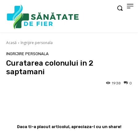
Acasă
Ingrijire personala
INGRIJIRE PERSONALA
Curatarea colonului in 2
saptamani
1938
0
Facebook
X
Pinterest
Wha
Daca ti-a placut articolul, apreciaza-l cu un share!