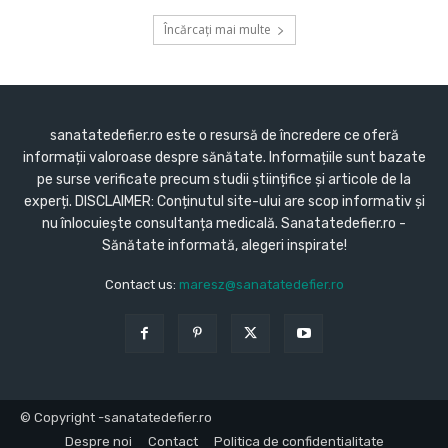
Încărcați mai multe
sanatatedefier.ro este o resursă de încredere ce oferă
informații valoroase despre sănătate. Informațiile sunt bazate
pe surse verificate precum studii științifice și articole de la
experți. DISCLAIMER: Conținutul site-ului are scop informativ și
nu înlocuiește consultanța medicală. Sanatatedefier.ro -
Sănătate informată, alegeri inspirate!
Contact us:
maresz@sanatatedefier.ro
© Copyright -sanatatedefier.ro
Despre noi
Contact
Politica de confidentialitate