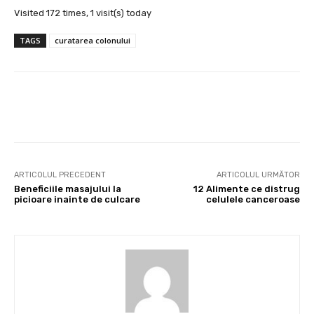
Visited 172 times, 1 visit(s) today
TAGS
curatarea colonului
Facebook
X
Pinterest
Wha
ARTICOLUL PRECEDENT
ARTICOLUL URMĂTOR
Beneficiile masajului la
12 Alimente ce distrug
picioare inainte de culcare
celulele canceroase