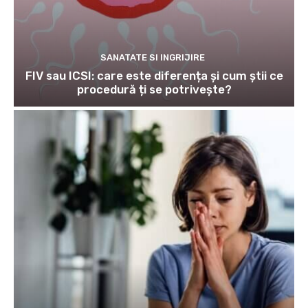
cum știi ce procedură ți se
potrivește?
PSIHIC
7 remedii naturiste pentru
anxietate
NUTRITIE
Cum să ai tendoane şi ligamente
rezistente
SANATATEA BARBATILOR
De ce ni se usucă gura în timpul