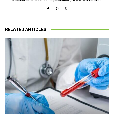
7 remedii naturiste pentru anxietate
LĂSAȚI UN MESAJ
AUTENTIFICAȚI-VĂ PENTRU A LĂSA UN COMENTARIU
Login with your Social ID
I have read and agree to
Terms and Conditions
of website and agree to my
personal data being stored and used as per
Privacy Policy
URMĂREȘTE-NE