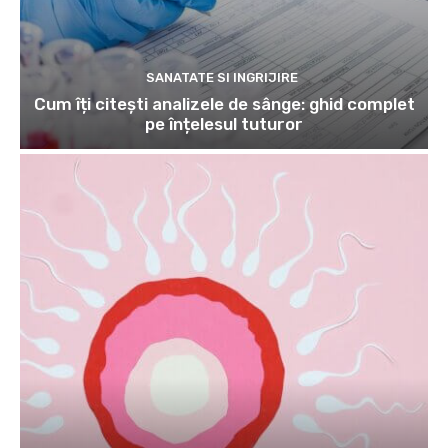
ÎMI PLACE
75,000
Fani
CONECTAȚI-VĂ
800
Cititori
CONECTAȚI-VĂ
500
Cititori
ABONAȚI-VĂ
13,600
Abonați
ULTIMELE ARTICOLE
SANATATE SI INGRIJIRE
Cum îți citești analizele de sânge:
ghid complet pe înțelesul tuturor
SANATATE SI INGRIJIRE
FIV sau ICSI: care este diferența și