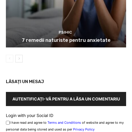
somnului? – Cauze reale și remedii
naturale eficiente
Încărcați mai multe
sanatatedefier.ro este o resursă de încredere ce oferă
informații valoroase despre sănătate. Informațiile sunt bazate
pe surse verificate precum studii științifice și articole de la
experți. DISCLAIMER: Conținutul site-ului are scop informativ și
nu înlocuiește consultanța medicală. Sanatatedefier.ro -
Sănătate informată, alegeri inspirate!
Contact us:
maresz@sanatatedefier.ro