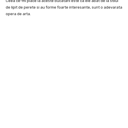
Ceea ce-mi place la aceste bucatarii este ca ele abat de la stilul
de lipit de perete si au forme foarte interesante, sunt o adevarata
opera de arta.