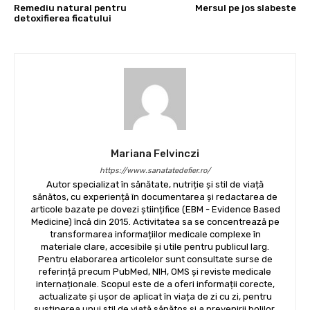
procedură ți se potrivește?
PSIHIC