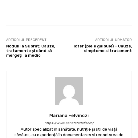
Facebook
X
Pinterest
Wha
ARTICOLUL PRECEDENT
ARTICOLUL URMĂTOR
Noduli la Subraț: Cauze,
Icter (piele galbuie) – Cauze,
tratamente și când să
simptome si tratament
mergeți la medic
Mariana Felvinczi
https://www.sanatatedefier.ro/
Autor specializat în sănătate, nutriție și stil de viață
sănătos, cu experiență în documentarea și redactarea de