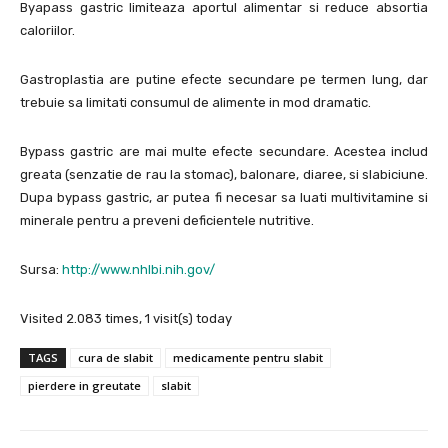
Byapass gastric limiteaza aportul alimentar si reduce absortia
caloriilor.
Gastroplastia are putine efecte secundare pe termen lung, dar
trebuie sa limitati consumul de alimente in mod dramatic.
Bypass gastric are mai multe efecte secundare. Acestea includ
greata (senzatie de rau la stomac), balonare, diaree, si slabiciune.
Dupa bypass gastric, ar putea fi necesar sa luati multivitamine si
minerale pentru a preveni deficientele nutritive.
Sursa:
http://www.nhlbi.nih.gov/
Visited 2.083 times, 1 visit(s) today
TAGS
cura de slabit
medicamente pentru slabit
pierdere in greutate
slabit