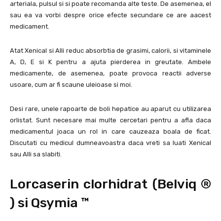
arteriala, pulsul si si poate recomanda alte teste. De asemenea, el
sau ea va vorbi despre orice efecte secundare ce are aacest
medicament.
Atat Xenical si Alli reduc absorbtia de grasimi, calorii, si vitaminele
A, D, E si K pentru a ajuta pierderea in greutate. Ambele
medicamente, de asemenea, poate provoca reactii adverse
usoare, cum ar fi scaune uleioase si moi.
Desi rare, unele rapoarte de boli hepatice au aparut cu utilizarea
orlistat. Sunt necesare mai multe cercetari pentru a afla daca
medicamentul joaca un rol in care cauzeaza boala de ficat.
Discutati cu medicul dumneavoastra daca vreti sa luati Xenical
sau Alli sa slabiti.
Lorcaserin clorhidrat (Belviq ®
) si Qsymia ™