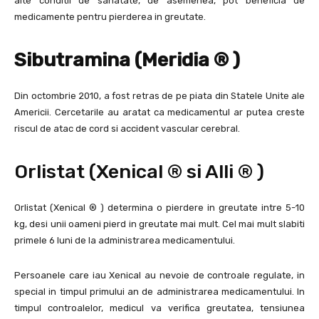
alte conditii de sanatate, de asemenea, pot beneficia de
medicamente pentru pierderea in greutate.
Sibutramina (Meridia ® )
Din octombrie 2010, a fost retras de pe piata din Statele Unite ale
Americii. Cercetarile au aratat ca medicamentul ar putea creste
riscul de atac de cord si accident vascular cerebral.
Orlistat (Xenical ® si Alli ® )
Orlistat (Xenical ® ) determina o pierdere in greutate intre 5-10
kg, desi unii oameni pierd in greutate mai mult. Cel mai mult slabiti
primele 6 luni de la administrarea medicamentului.
Persoanele care iau Xenical au nevoie de controale regulate, in
special in timpul primului an de administrarea medicamentului. In
timpul controalelor, medicul va verifica greutatea, tensiunea