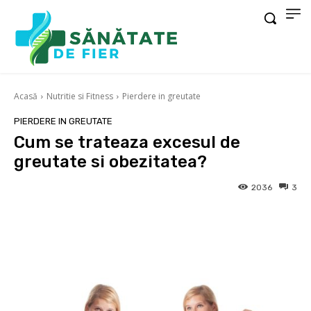
Acasă
Nutritie si Fitness
Pierdere in greutate
PIERDERE IN GREUTATE
Cum se trateaza excesul de
greutate si obezitatea?
2036
3
Facebook
X
Pinterest
Wha