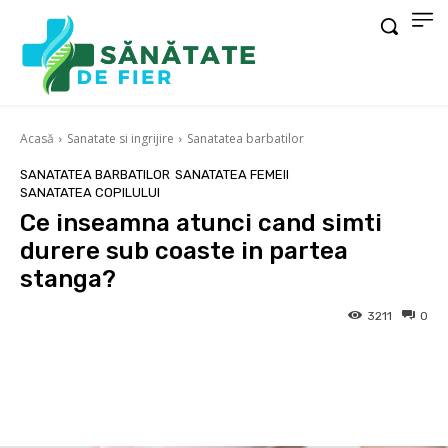
Acasă
Sanatate si ingrijire
Sanatatea barbatilor
SANATATEA BARBATILOR
SANATATEA FEMEII
SANATATEA COPILULUI
Ce inseamna atunci cand simti
durere sub coaste in partea
stanga?
3211
0
Facebook
X
Pinterest
Wha