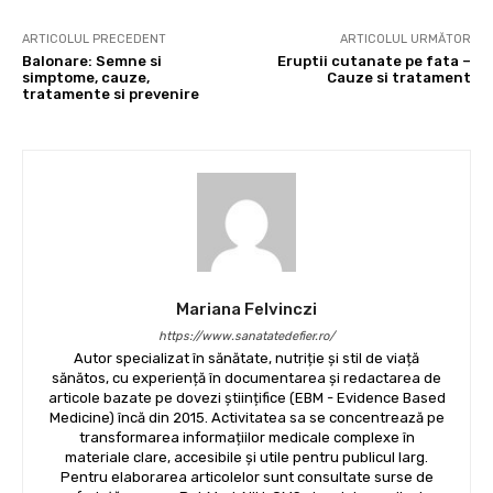
ARTICOLUL PRECEDENT
ARTICOLUL URMĂTOR
Balonare: Semne si
Eruptii cutanate pe fata –
simptome, cauze,
Cauze si tratament
tratamente si prevenire
Mariana Felvinczi
https://www.sanatatedefier.ro/
Autor specializat în sănătate, nutriție și stil de viață
sănătos, cu experiență în documentarea și redactarea de
articole bazate pe dovezi științifice (EBM - Evidence Based
Medicine) încă din 2015. Activitatea sa se concentrează pe
transformarea informațiilor medicale complexe în
materiale clare, accesibile și utile pentru publicul larg.
Pentru elaborarea articolelor sunt consultate surse de