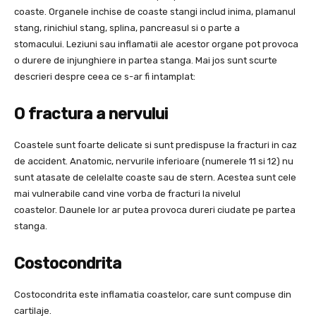
coaste. Organele inchise de coaste stangi includ inima, plamanul
stang, rinichiul stang, splina, pancreasul si o parte a
stomacului. Leziuni sau inflamatii ale acestor organe pot provoca
o durere de injunghiere in partea stanga. Mai jos sunt scurte
descrieri despre ceea ce s-ar fi intamplat:
O fractura a nervului
Coastele sunt foarte delicate si sunt predispuse la fracturi in caz
de accident. Anatomic, nervurile inferioare (numerele 11 si 12) nu
sunt atasate de celelalte coaste sau de stern. Acestea sunt cele
mai vulnerabile cand vine vorba de fracturi la nivelul
coastelor. Daunele lor ar putea provoca dureri ciudate pe partea
stanga.
Costocondrita
Costocondrita este inflamatia coastelor, care sunt compuse din
cartilaje.