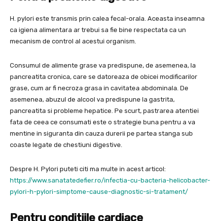
H. pylori este transmis prin calea fecal-orala. Aceasta inseamna
ca igiena alimentara ar trebui sa fie bine respectata ca un
mecanism de control al acestui organism.
Consumul de alimente grase va predispune, de asemenea, la
pancreatita cronica, care se datoreaza de obicei modificarilor
grase, cum ar fi necroza grasa in cavitatea abdominala. De
asemenea, abuzul de alcool va predispune la gastrita,
pancreatita si probleme hepatice. Pe scurt, pastrarea atentiei
fata de ceea ce consumati este o strategie buna pentru a va
mentine in siguranta din cauza durerii pe partea stanga sub
coaste legate de chestiuni digestive.
Despre H. Pylori puteti citi ma multe in acest articol:
https://www.sanatatedefier.ro/infectia-cu-bacteria-helicobacter-
pylori-h-pylori-simptome-cause-diagnostic-si-tratament/
Pentru conditiile cardiace