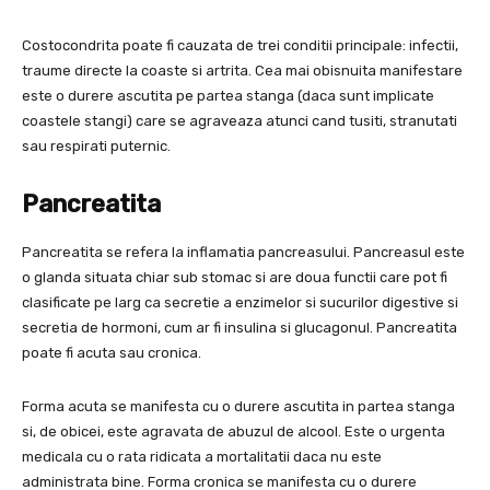
Costocondrita poate fi cauzata de trei conditii principale: infectii,
traume directe la coaste si artrita. Cea mai obisnuita manifestare
este o durere ascutita pe partea stanga (daca sunt implicate
coastele stangi) care se agraveaza atunci cand tusiti, stranutati
sau respirati puternic.
Pancreatita
Pancreatita se refera la inflamatia pancreasului. Pancreasul este
o glanda situata chiar sub stomac si are doua functii care pot fi
clasificate pe larg ca secretie a enzimelor si sucurilor digestive si
secretia de hormoni, cum ar fi insulina si glucagonul. Pancreatita
poate fi acuta sau cronica.
Forma acuta se manifesta cu o durere ascutita in partea stanga
si, de obicei, este agravata de abuzul de alcool. Este o urgenta
medicala cu o rata ridicata a mortalitatii daca nu este
administrata bine. Forma cronica se manifesta cu o durere