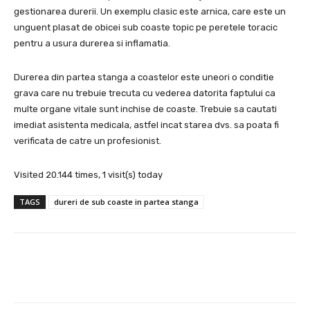
gestionarea durerii. Un exemplu clasic este arnica, care este un
unguent plasat de obicei sub coaste topic pe peretele toracic
pentru a usura durerea si inflamatia.
Durerea din partea stanga a coastelor este uneori o conditie
grava care nu trebuie trecuta cu vederea datorita faptului ca
multe organe vitale sunt inchise de coaste. Trebuie sa cautati
imediat asistenta medicala, astfel incat starea dvs. sa poata fi
verificata de catre un profesionist.
Visited 20.144 times, 1 visit(s) today
TAGS
dureri de sub coaste in partea stanga
Facebook
X
Pinterest
Wha