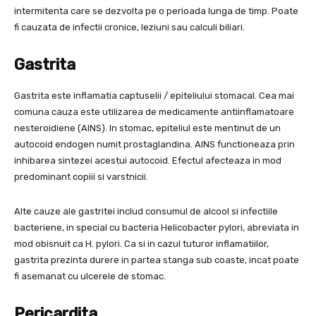
intermitenta care se dezvolta pe o perioada lunga de timp. Poate
fi cauzata de infectii cronice, leziuni sau calculi biliari.
Gastrita
Gastrita este inflamatia captuselii / epiteliului stomacal. Cea mai
comuna cauza este utilizarea de medicamente antiinflamatoare
nesteroidiene (AINS). In stomac, epiteliul este mentinut de un
autocoid endogen numit prostaglandina. AINS functioneaza prin
inhibarea sintezei acestui autocoid. Efectul afecteaza in mod
predominant copiii si varstnicii.
Alte cauze ale gastritei includ consumul de alcool si infectiile
bacteriene, in special cu bacteria Helicobacter pylori, abreviata in
mod obisnuit ca H. pylori. Ca si in cazul tuturor inflamatiilor,
gastrita prezinta durere in partea stanga sub coaste, incat poate
fi asemanat cu ulcerele de stomac.
Pericardita