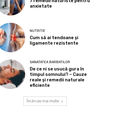
7 remedii naturiste pentru
anxietate
NUTRITIE
Cum să ai tendoane şi
ligamente rezistente
SANATATEA BARBATILOR
De ce ni se usucă gura în
timpul somnului? – Cauze
reale și remedii naturale
eficiente
Încărcați mai multe