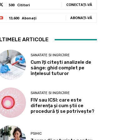
CONECTAȚI-VĂ
500
Cititori
ABONAȚI-VĂ
13,600
Abonați
LTIMELE ARTICOLE
SANATATE SI INGRIJIRE
Cum îți citești analizele de
sânge: ghid complet pe
înțelesul tuturor
SANATATE SI INGRIJIRE
FIV sau ICSI: care este
diferența și cum știi ce
procedură ți se potrivește?
PSIHIC