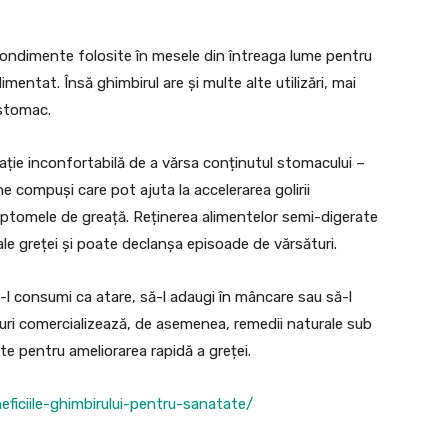
condimente folosite în mesele din întreaga lume pentru
entat. Însă ghimbirul are și multe alte utilizări, mai
 stomac.
ție inconfortabilă de a vărsa conținutul stomacului –
ne compuși care pot ajuta la accelerarea golirii
mptomele de greață. Reținerea alimentelor semi-digerate
ale greței și poate declanșa episoade de vărsături.
să-l consumi ca atare, să-l adaugi în mâncare sau să-l
uri comercializează, de asemenea, remedii naturale sub
e pentru ameliorarea rapidă a greței.
ficiile-ghimbirului-pentru-sanatate/