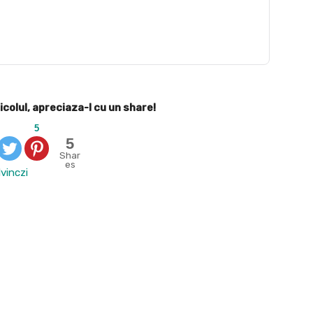
icolul, apreciaza-l cu un share!
5
5
Shar
es
vinczi