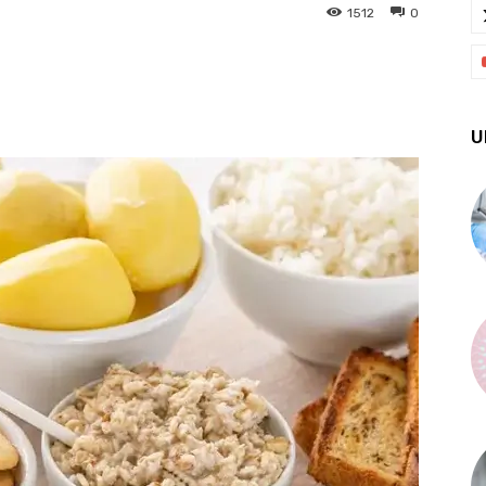
1512
0
X
Pinterest
WhatsApp
U