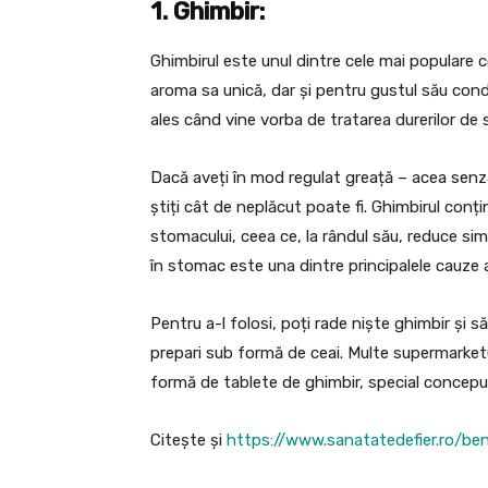
1. Ghimbir:
Ghimbirul este unul dintre cele mai populare 
aroma sa unică, dar și pentru gustul său condim
ales când vine vorba de tratarea durerilor de
Dacă aveți în mod regulat greață – acea senza
știți cât de neplăcut poate fi. Ghimbirul conți
stomacului, ceea ce, la rândul său, reduce si
în stomac este una dintre principalele cauze 
Pentru a-l folosi, poți rade niște ghimbir și 
prepari sub formă de ceai. Multe supermarket
formă de tablete de ghimbir, special conceput
Citește și
https://www.sanatatedefier.ro/bene