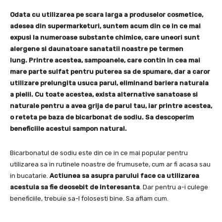
Odata cu utilizarea pe scara larga a produselor cosmetice,
adesea din supermarketuri, suntem acum din ce in ce mai
expusi la numeroase substante chimice, care uneori sunt
alergene si daunatoare sanatatii noastre pe termen
lung. Printre acestea, sampoanele, care contin in cea mai
mare parte sulfat pentru puterea sa de spumare, dar a caror
utilizare prelungita usuca parul, eliminand bariera naturala
a pielii. Cu toate acestea, exista alternative sanatoase si
naturale pentru a avea grija de parul tau, iar printre acestea,
o reteta pe baza de bicarbonat de sodiu. Sa descoperim
beneficiile acestui sampon natural.
Bicarbonatul de sodiu este din ce in ce mai popular pentru
utilizarea sa in rutinele noastre de frumusete, cum ar fi acasa sau
in bucatarie.
Actiunea sa asupra parului face ca utilizarea
acestuia sa fie deosebit de interesanta
. Dar pentru a-i culege
beneficiile, trebuie sa-l folosesti bine. Sa aflam cum.