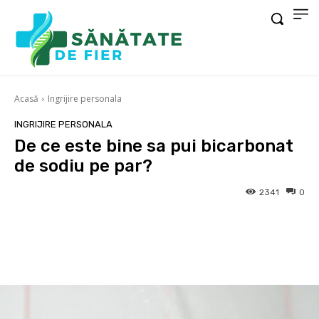
Acasă
Ingrijire personala
INGRIJIRE PERSONALA
De ce este bine sa pui bicarbonat
de sodiu pe par?
2341
0
Facebook
X
Pinterest
Wha