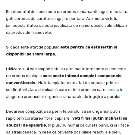
Bicarbonatul de sodiu este un produs remarcabil: ingrijire faciala,
gatit, produs de curatare, ingrijire dentara. Are multe virtuti,
iar popularitatea sa este justificata de numeroasele sale utilizari
ca produs de frumusete.
Si daca este atat de popular,
este pentru ca este ieftin si
disponibil pe scara larga.
Utilizarea lui ca sampon este cu atat mai interesanta cu cat este
un produs ecologic
care poate inlocui complet sampoanele
conventionale.
Nu intamplator este atat de popular printre
sustinatorii „fara chimicale”, care este o practica care
consta
in
alegerea produselor organice si naturale de ingrijire a parului.
Deoarece compozitia sa permite parului sa se unga mai putin
rapid prin curatarea fibrei capilare,
veti fi mai putin inclinati sa
abuzati de spalarile.
In plus, nu numai ca curata parul, ci si il face
sa straluceasca. In ceea ce priveste posibilele reactii ale pielii,