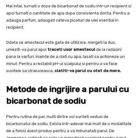
Mai intai, turnati o doza de bicarbonat de sodiu intr-un recipient si
apoi turnati o cantitate de apa dupa consistenta dorita. Pentru a
adauga parfum, adaugati cateva picaturi de ulei esential in
recipient.
Odata ce amestecul este gata de utilizare, mergeti la dus,
umeziti-va parul apoi
treceti usor amestecul
de la radacini
pana la varfuri. Inainte de a clati cu apa, lasati sa actioneze un
minut. Pentru a restabili pH-ul scalpului si pentru a va face
suvitele sa straluceasca,
clatiti-va parul cu otet de mere.
Metode de ingrijire a parului cu
bicarbonat de sodiu
Pentru rutina de par, multi dintre voi sunteti sedusi de
bicarbonatul de sodiu. Exista intr-adevar mai mult de o modalitate
de a folosi acest produs pentru a va imbunatati parul. De
asemenea, retineti ca este un ingredient excelent pentru parul