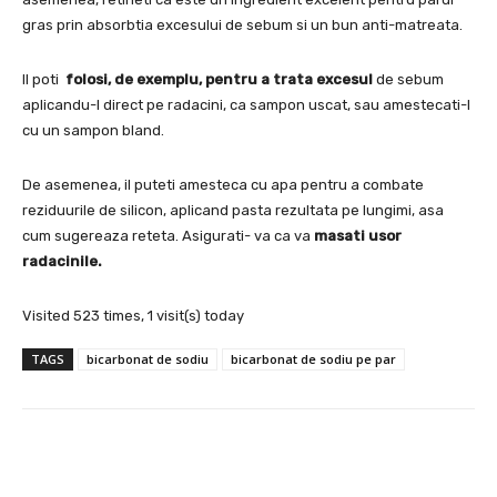
gras prin absorbtia excesului de sebum si un bun anti-matreata.
Il poti
folosi, de exemplu, pentru a trata excesul
de sebum
aplicandu-l direct pe radacini, ca sampon uscat, sau amestecati-l
cu un sampon bland.
De asemenea, il puteti amesteca cu apa pentru a combate
reziduurile de silicon, aplicand pasta rezultata pe lungimi, asa
cum sugereaza reteta. Asigurati- va ca va
masati usor
radacinile.
Visited 523 times, 1 visit(s) today
TAGS
bicarbonat de sodiu
bicarbonat de sodiu pe par
Facebook
X
Pinterest
Wha