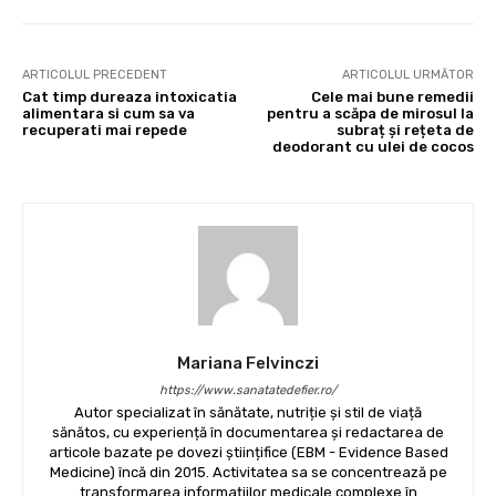
ARTICOLUL PRECEDENT
ARTICOLUL URMĂTOR
Cat timp dureaza intoxicatia
Cele mai bune remedii
alimentara si cum sa va
pentru a scăpa de mirosul la
recuperati mai repede
subraț și rețeta de
deodorant cu ulei de cocos
Mariana Felvinczi
https://www.sanatatedefier.ro/
Autor specializat în sănătate, nutriție și stil de viață
sănătos, cu experiență în documentarea și redactarea de
articole bazate pe dovezi științifice (EBM - Evidence Based
Medicine) încă din 2015. Activitatea sa se concentrează pe
transformarea informațiilor medicale complexe în