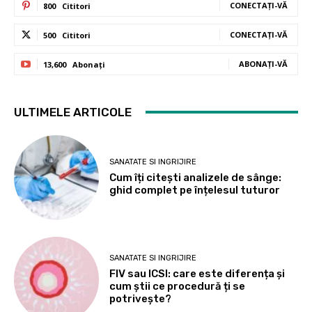
CONECTAȚI-VĂ
800
Cititori
CONECTAȚI-VĂ
500
Cititori
ABONAȚI-VĂ
13,600
Abonați
ULTIMELE ARTICOLE
SANATATE SI INGRIJIRE
Cum îți citești analizele de sânge:
ghid complet pe înțelesul tuturor
SANATATE SI INGRIJIRE
FIV sau ICSI: care este diferența și
cum știi ce procedură ți se
potrivește?