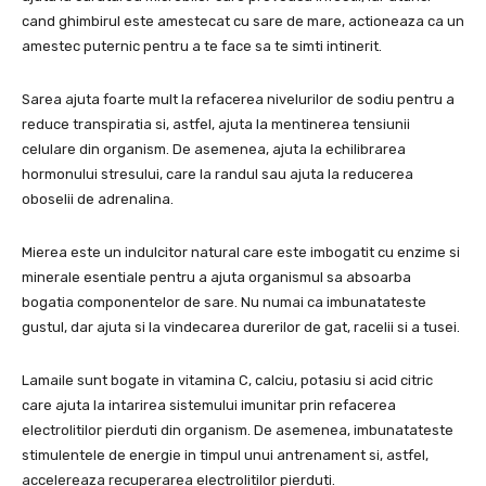
cand ghimbirul este amestecat cu sare de mare, actioneaza ca un
amestec puternic pentru a te face sa te simti intinerit.
Sarea ajuta foarte mult la refacerea nivelurilor de sodiu pentru a
reduce transpiratia si, astfel, ajuta la mentinerea tensiunii
celulare din organism. De asemenea, ajuta la echilibrarea
hormonului stresului, care la randul sau ajuta la reducerea
oboselii de adrenalina.
Mierea este un indulcitor natural care este imbogatit cu enzime si
minerale esentiale pentru a ajuta organismul sa absoarba
bogatia componentelor de sare. Nu numai ca imbunatateste
gustul, dar ajuta si la vindecarea durerilor de gat, racelii si a tusei.
Lamaile sunt bogate in vitamina C, calciu, potasiu si acid citric
care ajuta la intarirea sistemului imunitar prin refacerea
electrolitilor pierduti din organism. De asemenea, imbunatateste
stimulentele de energie in timpul unui antrenament si, astfel,
accelereaza recuperarea electrolitilor pierduti.