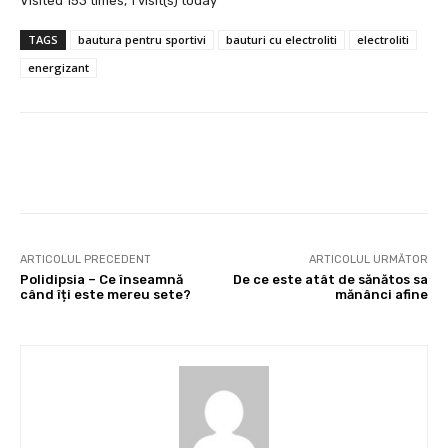
Visited 153 times, 1 visit(s) today
TAGS
bautura pentru sportivi
bauturi cu electroliti
electroliti
energizant
Facebook
X
Pinterest
Wha
ARTICOLUL PRECEDENT
ARTICOLUL URMĂTOR
Polidipsia – Ce înseamnă
De ce este atât de sănătos sa
când îți este mereu sete?
mănânci afine