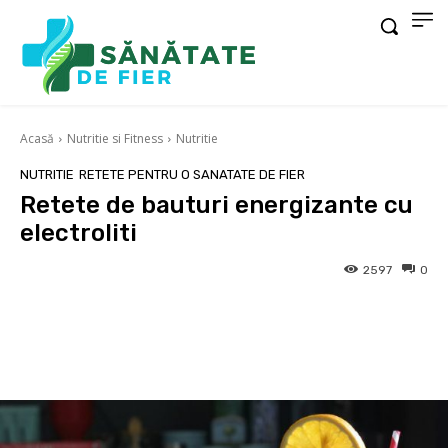
Acasă
Nutritie si Fitness
Nutritie
NUTRITIE
RETETE PENTRU O SANATATE DE FIER
Retete de bauturi energizante cu
electroliti
2597
0
Facebook
X
Pinterest
Wha