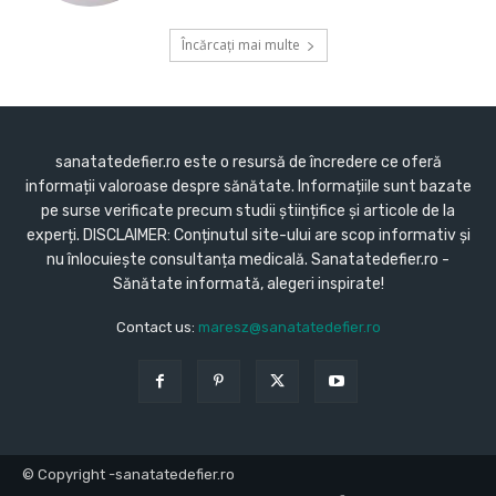
Încărcați mai multe
sanatatedefier.ro este o resursă de încredere ce oferă
informații valoroase despre sănătate. Informațiile sunt bazate
pe surse verificate precum studii științifice și articole de la
experți. DISCLAIMER: Conținutul site-ului are scop informativ și
nu înlocuiește consultanța medicală. Sanatatedefier.ro -
Sănătate informată, alegeri inspirate!
Contact us:
maresz@sanatatedefier.ro
© Copyright -sanatatedefier.ro