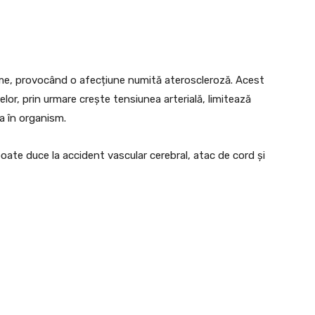
ime, provocând o afecțiune numită ateroscleroză. Acest
relor, prin urmare crește tensiunea arterială, limitează
ia în organism.
ate duce la accident vascular cerebral, atac de cord și