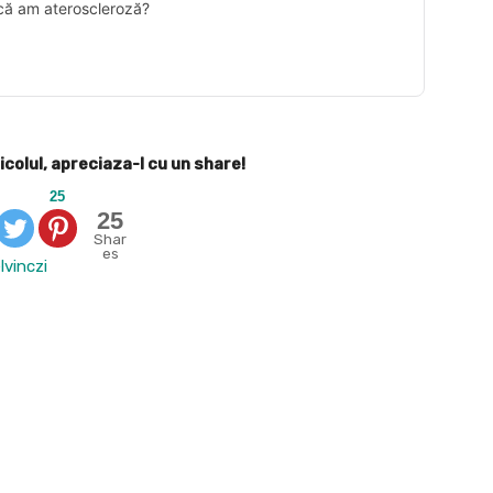
că am ateroscleroză?
icolul, apreciaza-l cu un share!
25
25
Shar
es
lvinczi