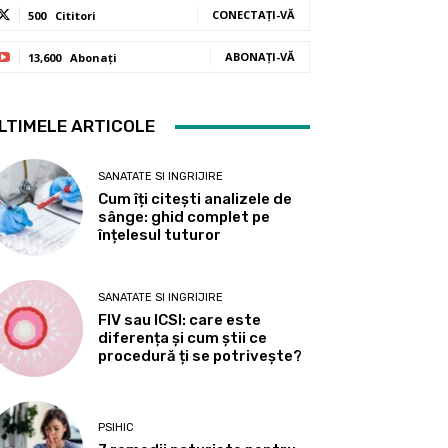
CONECTAȚI-VĂ
500
Cititori
ABONAȚI-VĂ
13,600
Abonați
LTIMELE ARTICOLE
SANATATE SI INGRIJIRE
Cum îți citești analizele de
sânge: ghid complet pe
înțelesul tuturor
SANATATE SI INGRIJIRE
FIV sau ICSI: care este
diferența și cum știi ce
procedură ți se potrivește?
PSIHIC