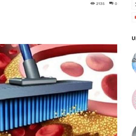
2135
0
X
Pinterest
WhatsApp
U