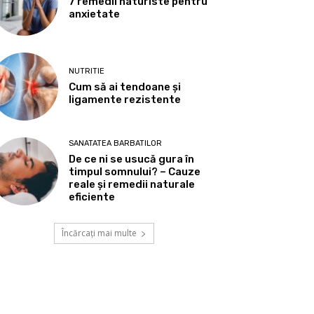
7 remedii naturiste pentru
anxietate
NUTRITIE
Cum să ai tendoane şi
ligamente rezistente
SANATATEA BARBATILOR
De ce ni se usucă gura în
timpul somnului? – Cauze
reale și remedii naturale
eficiente
Încărcați mai multe