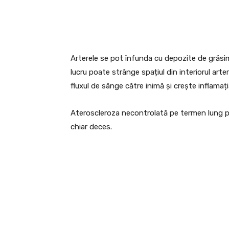
Arterele se pot înfunda cu depozite de grăs
lucru poate strânge spațiul din interiorul arte
fluxul de sânge către inimă și crește inflamaț
Ateroscleroza necontrolată pe termen lung po
chiar deces.