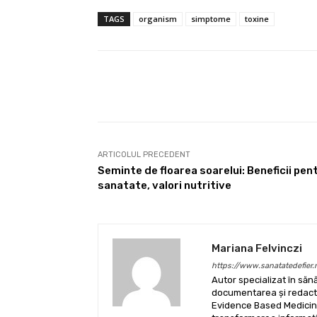
TAGS
organism
simptome
toxine
Facebook
Acțiune
ARTICOLUL PRECEDENT
Seminte de floarea soarelui: Beneficii pen
sanatate, valori nutritive
Mariana Felvinczi
https://www.sanatatedefier.
Autor specializat în sănă
documentarea și redactar
Evidence Based Medicine