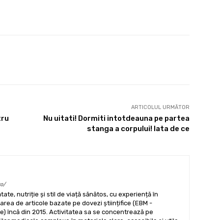
X
Pinterest
WhatsApp
ARTICOLUL URMĂTOR
tru
Nu uitati! Dormiti intotdeauna pe partea
stanga a corpului! Iata de ce
ro/
tate, nutriție și stil de viață sănătos, cu experiență în
ea de articole bazate pe dovezi științifice (EBM -
) încă din 2015. Activitatea sa se concentrează pe