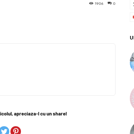
1906
0
X
Pinterest
WhatsApp
U
icolul, apreciaza-l cu un share!