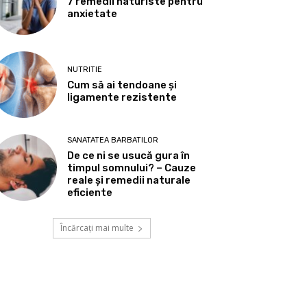
7 remedii naturiste pentru
anxietate
NUTRITIE
Cum să ai tendoane şi
ligamente rezistente
SANATATEA BARBATILOR
De ce ni se usucă gura în
timpul somnului? – Cauze
reale și remedii naturale
eficiente
Încărcați mai multe