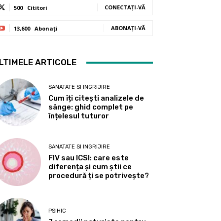
CONECTAȚI-VĂ
500
Cititori
ABONAȚI-VĂ
13,600
Abonați
LTIMELE ARTICOLE
SANATATE SI INGRIJIRE
Cum îți citești analizele de
sânge: ghid complet pe
înțelesul tuturor
SANATATE SI INGRIJIRE
FIV sau ICSI: care este
diferența și cum știi ce
procedură ți se potrivește?
PSIHIC