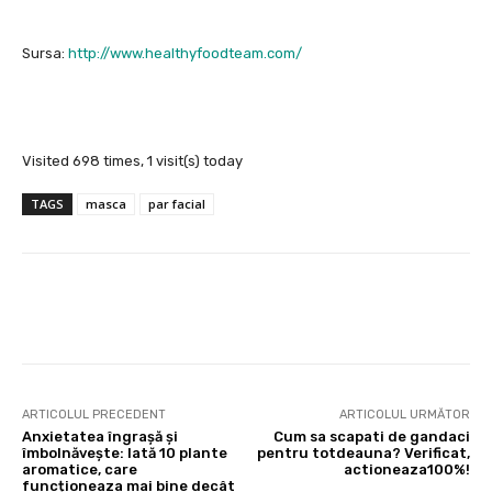
Sursa:
http://www.healthyfoodteam.com/
Visited 698 times, 1 visit(s) today
TAGS
masca
par facial
Facebook
X
Pinterest
Wha
ARTICOLUL PRECEDENT
ARTICOLUL URMĂTOR
Anxietatea îngrașă și
Cum sa scapati de gandaci
îmbolnăvește: Iată 10 plante
pentru totdeauna? Verificat,
aromatice, care
actioneaza100%!
funcționeaza mai bine decât