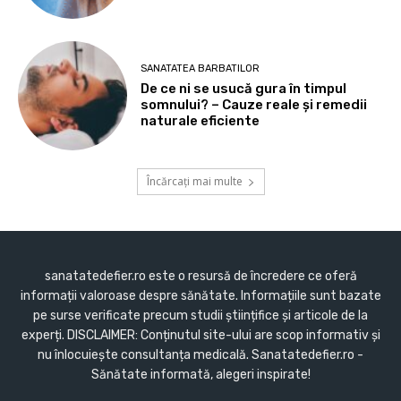
SANATATEA BARBATILOR
De ce ni se usucă gura în timpul
somnului? – Cauze reale și remedii
naturale eficiente
Încărcați mai multe
sanatatedefier.ro este o resursă de încredere ce oferă
informații valoroase despre sănătate. Informațiile sunt bazate
pe surse verificate precum studii științifice și articole de la
experți. DISCLAIMER: Conținutul site-ului are scop informativ și
nu înlocuiește consultanța medicală. Sanatatedefier.ro -
Sănătate informată, alegeri inspirate!