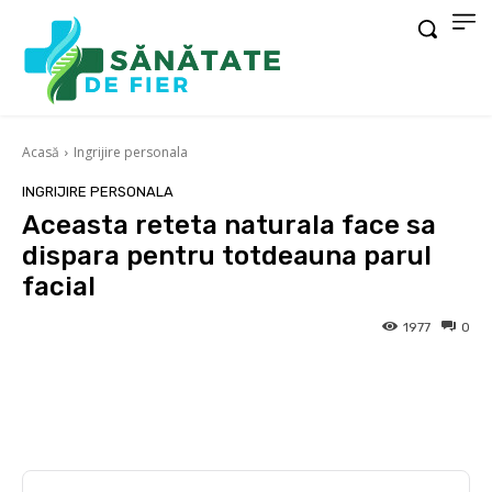
Acasă
Ingrijire personala
INGRIJIRE PERSONALA
Aceasta reteta naturala face sa
dispara pentru totdeauna parul
facial
1977
0
Facebook
X
Pinterest
Wha