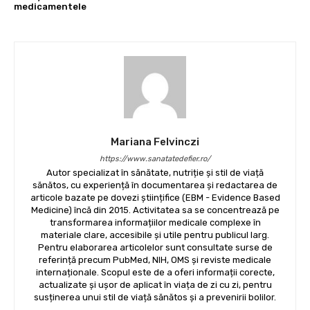
medicamentele
Mariana Felvinczi
https://www.sanatatedefier.ro/
Autor specializat în sănătate, nutriție și stil de viață
sănătos, cu experiență în documentarea și redactarea de
articole bazate pe dovezi științifice (EBM - Evidence Based
Medicine) încă din 2015. Activitatea sa se concentrează pe
transformarea informațiilor medicale complexe în
materiale clare, accesibile și utile pentru publicul larg.
Pentru elaborarea articolelor sunt consultate surse de
referință precum PubMed, NIH, OMS și reviste medicale
internaționale. Scopul este de a oferi informații corecte,
actualizate și ușor de aplicat în viața de zi cu zi, pentru
susținerea unui stil de viață sănătos și a prevenirii bolilor.