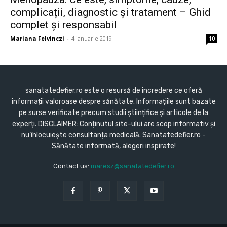
complicații, diagnostic și tratament – Ghid
complet și responsabil
Mariana Felvinczi
-
4 ianuarie 2019
10
sanatatedefier.ro este o resursă de încredere ce oferă
informații valoroase despre sănătate. Informațiile sunt bazate
pe surse verificate precum studii științifice și articole de la
experți. DISCLAIMER: Conținutul site-ului are scop informativ și
nu înlocuiește consultanța medicală. Sanatatedefier.ro -
Sănătate informată, alegeri inspirate!
Contact us:
maresz@sanatatedefier.ro