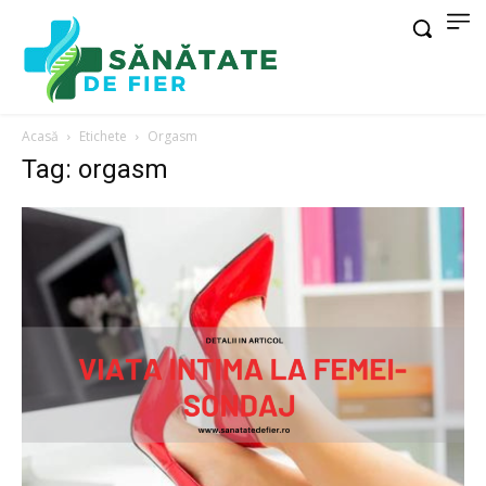
Acasă
Etichete
Orgasm
Tag: orgasm