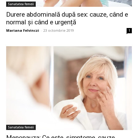
Sanatatea femeii
Durere abdominală după sex: cauze, când e
normal și când e urgență
Mariana Felvinczi
-
23 octombrie 2019
1
Sanatatea femeii
Menopauza: Ce este, simptome, cauze,