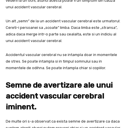
vederii la un ochi, atunci acesta poate fi un simptom din cauza
unui accident vascular cerebral.
Un alt „semn” de la un accident vascular cerebral este urmatorul:
Cereti-i persoanei sa „scoate” limba. Daca limba este „stransa”,
adica daca merge intr-o parte sau cealalta, este si un indiciu al
unui accident vascular cerebral.
Accidentul vascular cerebral nu se intampla doar in momentele
de stres. Se poate intampla si in timpul somnului sau in
momentele de odihna. Se poate intampla chiar si copiilor.
Semne de avertizare ale unui
accident vascular cerebral
iminent.
De multe ori s-a observat ca exista semne de avertizare ca daca
suntem atenti atunci putem preveni chiar si un accident vascular