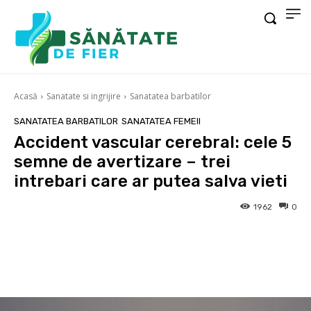
Acasă
Sanatate si ingrijire
Sanatatea barbatilor
SANATATEA BARBATILOR
SANATATEA FEMEII
Accident vascular cerebral: cele 5
semne de avertizare – trei
intrebari care ar putea salva vieti
1962
0
Facebook
X
Pinterest
Wha