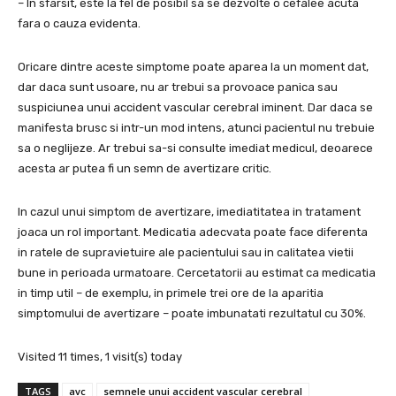
– In sfarsit, este la fel de posibil sa se dezvolte o cefalee acuta
fara o cauza evidenta.
Oricare dintre aceste simptome poate aparea la un moment dat,
dar daca sunt usoare, nu ar trebui sa provoace panica sau
suspiciunea unui accident vascular cerebral iminent. Dar daca se
manifesta brusc si intr-un mod intens, atunci pacientul nu trebuie
sa o neglijeze. Ar trebui sa-si consulte imediat medicul, deoarece
acesta ar putea fi un semn de avertizare critic.
In cazul unui simptom de avertizare, imediatitatea in tratament
joaca un rol important. Medicatia adecvata poate face diferenta
in ratele de supravietuire ale pacientului sau in calitatea vietii
bune in perioada urmatoare. Cercetatorii au estimat ca medicatia
in timp util – de exemplu, in primele trei ore de la aparitia
simptomului de avertizare – poate imbunatati rezultatul cu 30%.
Visited 11 times, 1 visit(s) today
TAGS
avc
semnele unui accident vascular cerebral