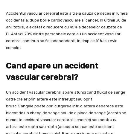
Accidentul vascular cerebral este a treia cauza de deces in lumea
occidentala, dupa bolile cardiovasculare si cancer. In ultimii 30 de
ani, totusi, a existat o reducere cu 45% a deceselor cauzate de
EI. Astazi, 70% dintre persoanele care au un accident vascular
cerebral continua sa fie independenti, in timp ce 10% isi revin
complet.
Cand apare un accident
vascular cerebral?
Un accident vascular cerebral apare atunci cand fluxul de sange
catre creier prin artere este intrerupt sau oprit
brusc. Sangele poate opri curgerea intr-o artera deoarece este
blocat de un cheag de sange sau de o placa de sange (acesta se
numeste accident vascular cerebral ischemic) sau pentru ca
artera este rupta sau rupta (aceasta se numeste accident
vascular cerebral hemoragic)
.
Pentru accidente vasculare