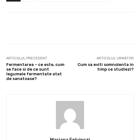
Facebook
X
Pinterest
Wha
ARTICOLUL PRECEDENT
ARTICOLUL URMĂTOR
Fermentarea – ce este, cum
Cum sa eviti somnolenta in
se face si de ce sunt
timp ce studiezi?
legumele fermentate atat
de sanatoase?
Mariana Felvinczi