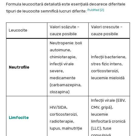
Formula leucocitară detaliată este esențială deoarece diferitele
PubMed [2]
tipuri de leucocite semnifică lucruri diferite:
Valori scăzute –
Valori crescute –
Leucocite
cauze posibile
cauze posibile
Neutropenie: boli
autoimune,
chimioterapie,
Infecții bacteriene,
infecții virale
stres fizic intens,
Neutrofile
severe,
corticosteroizi,
medicamente
leucemie mieloidă
(carbamazepina,
clozapina)
Infecții virale (EBV,
HIV/SIDA,
CMV, gripă),
corticosteroizi,
leucemie
Limfocite
radioterapie,
limfocitară cronică
lupus, malnutriție
(LLC), tuse
convulsivă