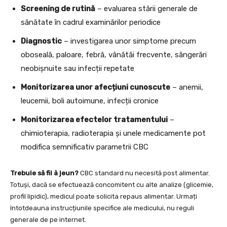
Screening de rutină
– evaluarea stării generale de
sănătate în cadrul examinărilor periodice
Diagnostic
– investigarea unor simptome precum
oboseală, paloare, febră, vânătăi frecvente, sângerări
neobișnuite sau infecții repetate
Monitorizarea unor afecțiuni cunoscute
– anemii,
leucemii, boli autoimune, infecții cronice
Monitorizarea efectelor tratamentului
–
chimioterapia, radioterapia și unele medicamente pot
modifica semnificativ parametrii CBC
Trebuie să fii à jeun?
CBC standard nu necesită post alimentar.
Totuși, dacă se efectuează concomitent cu alte analize (glicemie,
profil lipidic), medicul poate solicita repaus alimentar. Urmați
întotdeauna instrucțiunile specifice ale medicului, nu reguli
generale de pe internet.