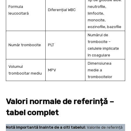
Formula
neutrofile,
Diferențial WBC
leucocitară
limfocite,
monocite,
eozinofile, bazofile
Numărul de
trombocite –
Număr trombocite
PLT
celulele implicate
în coagulare
Dimensiunea
Volumul
MPV
medie a
trombocitar mediu
trombocitelor
Valori normale de referință –
tabel complet
Notă importantă înainte de a citi tabelul:
Valorile de referință