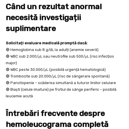
Când un rezultat anormal
necesită investigații
suplimentare
Solicitați evaluare medicală promptă dacă:
🔴 Hemoglobina sub 8 g/dL la adulți (anemie severă)
🔴 WBC sub 2.000/μL sau neutrofile sub 500/μL (risc infecțios
major)
🔴 WBC peste 30.000/μL (posibilă urgență hematologică)
🔴 Trombocite sub 20.000/μL (risc de sângerare spontană)
🔴 Pancitopenie – scăderea simultană a tuturor liniilor celulare
🔴 Blaști (celule imature) pe frotiul de sânge periferic – posibilă
leucemie acută
Întrebări frecvente despre
hemoleucograma completă