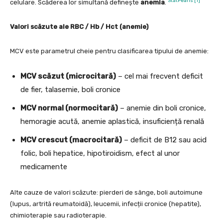
StatPearls [1]
celulare. Scăderea lor simultană definește
anemia
.
Valori scăzute ale RBC / Hb / Hct (anemie)
MCV este parametrul cheie pentru clasificarea tipului de anemie:
MCV scăzut (microcitară)
– cel mai frecvent deficit
de fier, talasemie, boli cronice
MCV normal (normocitară)
– anemie din boli cronice,
hemoragie acută, anemie aplastică, insuficiență renală
MCV crescut (macrocitară)
– deficit de B12 sau acid
folic, boli hepatice, hipotiroidism, efect al unor
medicamente
Alte cauze de valori scăzute: pierderi de sânge, boli autoimune
(lupus, artrită reumatoidă), leucemii, infecții cronice (hepatite),
chimioterapie sau radioterapie.