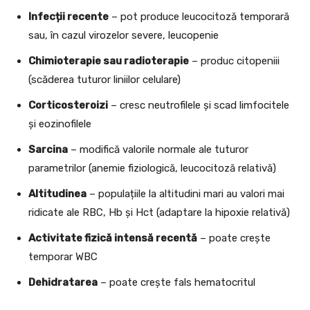
Infecții recente
– pot produce leucocitoză temporară
sau, în cazul virozelor severe, leucopenie
Chimioterapie sau radioterapie
– produc citopeniii
(scăderea tuturor liniilor celulare)
Corticosteroizi
– cresc neutrofilele și scad limfocitele
și eozinofilele
Sarcina
– modifică valorile normale ale tuturor
parametrilor (anemie fiziologică, leucocitoză relativă)
Altitudinea
– populațiile la altitudini mari au valori mai
ridicate ale RBC, Hb și Hct (adaptare la hipoxie relativă)
Activitate fizică intensă recentă
– poate crește
temporar WBC
Dehidratarea
– poate crește fals hematocritul