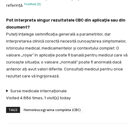
PubMed [3]
referință.
Pot interpreta singur rezultatele CBC din aplicație sau din
document?
Puteți înțelege semnificația generală a parametrilor, dar
interpretarea clinică corectă necesită cunoașterea simptomelor,
istoricului medical, medicamentelor și contextului complet. O
valoare „roșie” în aplicație poate fi banală pentru medicul care vă
cunoaște situația; o valoare „normală” poate fi anormală dacă
anterior ați avut valori diferite. Consultați medicul pentru orice
rezultat care vă îngrijorează.
Surse medicale internaționale
Visited 4.886 times, 1 visit(s) today
TAGS
Hemoleucograma completa (CBC)