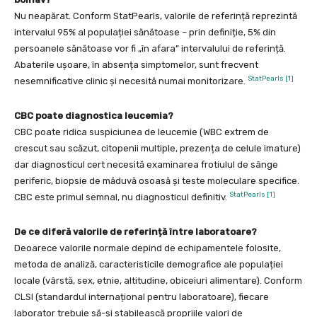
Nu neapărat. Conform StatPearls, valorile de referință reprezintă
intervalul 95% al populației sănătoase – prin definiție, 5% din
persoanele sănătoase vor fi „în afara” intervalului de referință.
Abaterile ușoare, în absența simptomelor, sunt frecvent
StatPearls [1]
nesemnificative clinic și necesită numai monitorizare.
CBC poate diagnostica leucemia?
CBC poate ridica suspiciunea de leucemie (WBC extrem de
crescut sau scăzut, citopenii multiple, prezența de celule imature)
dar diagnosticul cert necesită examinarea frotiulul de sânge
periferic, biopsie de măduvă osoasă și teste moleculare specifice.
StatPearls [1]
CBC este primul semnal, nu diagnosticul definitiv.
De ce diferă valorile de referință între laboratoare?
Deoarece valorile normale depind de echipamentele folosite,
metoda de analiză, caracteristicile demografice ale populației
locale (vârstă, sex, etnie, altitudine, obiceiuri alimentare). Conform
CLSI (standardul internațional pentru laboratoare), fiecare
laborator trebuie să-și stabilească propriile valori de