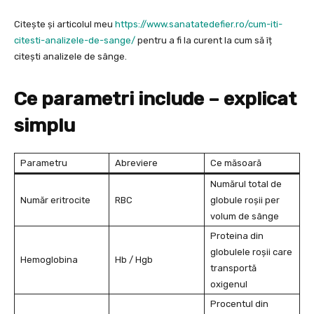
Citește și articolul meu
https://www.sanatatedefier.ro/cum-iti-
citesti-analizele-de-sange/
pentru a fi la curent la cum să îț
citești analizele de sânge.
Ce parametri include – explicat
simplu
Parametru
Abreviere
Ce măsoară
Numărul total de
Număr eritrocite
RBC
globule roșii per
volum de sânge
Proteina din
globulele roșii care
Hemoglobina
Hb / Hgb
transportă
oxigenul
Procentul din