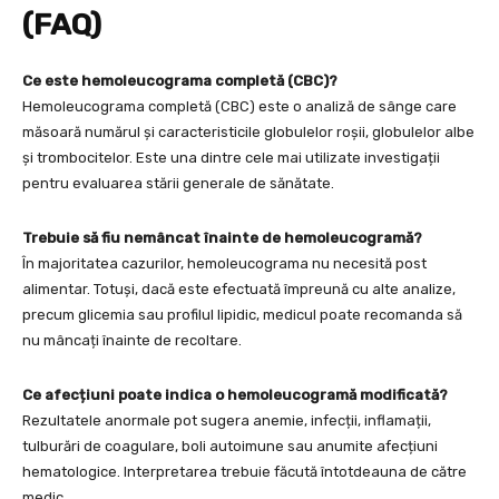
(FAQ)
Ce este hemoleucograma completă (CBC)?
Hemoleucograma completă (CBC) este o analiză de sânge care
măsoară numărul și caracteristicile globulelor roșii, globulelor albe
și trombocitelor. Este una dintre cele mai utilizate investigații
pentru evaluarea stării generale de sănătate.
Trebuie să fiu nemâncat înainte de hemoleucogramă?
În majoritatea cazurilor, hemoleucograma nu necesită post
alimentar. Totuși, dacă este efectuată împreună cu alte analize,
precum glicemia sau profilul lipidic, medicul poate recomanda să
nu mâncați înainte de recoltare.
Ce afecțiuni poate indica o hemoleucogramă modificată?
Rezultatele anormale pot sugera anemie, infecții, inflamații,
tulburări de coagulare, boli autoimune sau anumite afecțiuni
hematologice. Interpretarea trebuie făcută întotdeauna de către
medic.