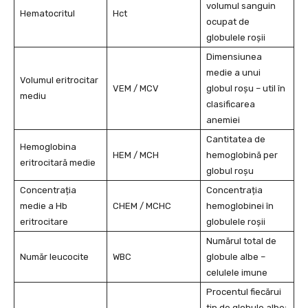
volumul sanguin
Hematocritul
Hct
ocupat de
globulele roșii
Dimensiunea
medie a unui
Volumul eritrocitar
VEM / MCV
globul roșu – util în
mediu
clasificarea
anemiei
Cantitatea de
Hemoglobina
HEM / MCH
hemoglobină per
eritrocitară medie
globul roșu
Concentrația
Concentrația
medie a Hb
CHEM / MCHC
hemoglobinei în
eritrocitare
globulele roșii
Numărul total de
Număr leucocite
WBC
globule albe –
celulele imune
Procentul fiecărui
tip de globule albe: