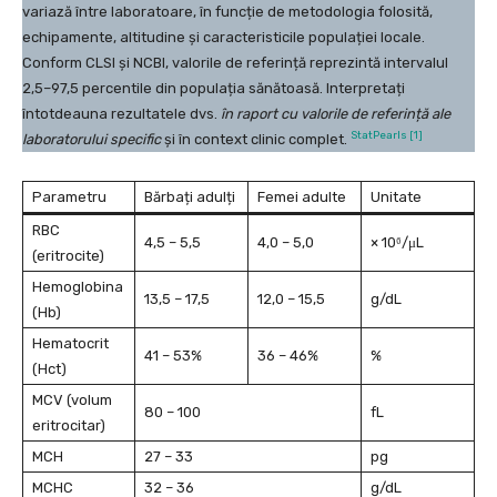
variază între laboratoare, în funcție de metodologia folosită,
echipamente, altitudine și caracteristicile populației locale.
Conform CLSI și NCBI, valorile de referință reprezintă intervalul
2,5–97,5 percentile din populația sănătoasă. Interpretați
întotdeauna rezultatele dvs.
în raport cu valorile de referință ale
StatPearls [1]
laboratorului specific
și în context clinic complet.
Parametru
Bărbați adulți
Femei adulte
Unitate
RBC
4,5 – 5,5
4,0 – 5,0
× 10⁶/μL
(eritrocite)
Hemoglobina
13,5 – 17,5
12,0 – 15,5
g/dL
(Hb)
Hematocrit
41 – 53%
36 – 46%
%
(Hct)
MCV (volum
80 – 100
fL
eritrocitar)
MCH
27 – 33
pg
MCHC
32 – 36
g/dL