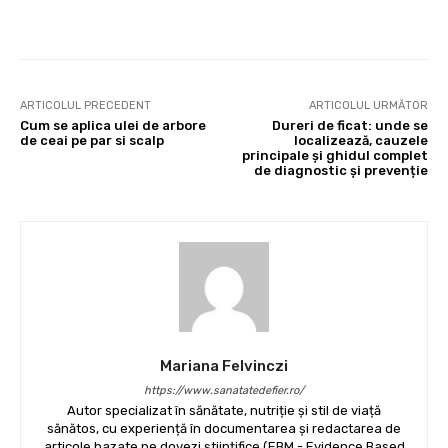
Facebook
X
Pinterest
Wha
ARTICOLUL PRECEDENT
ARTICOLUL URMĂTOR
Cum se aplica ulei de arbore
Dureri de ficat: unde se
de ceai pe par si scalp
localizează, cauzele
principale și ghidul complet
de diagnostic și prevenție
Mariana Felvinczi
https://www.sanatatedefier.ro/
Autor specializat în sănătate, nutriție și stil de viață
sănătos, cu experiență în documentarea și redactarea de
articole bazate pe dovezi științifice (EBM - Evidence Based