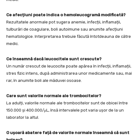
Ce afecțiuni poate indica o hemoleucogramă modificată?
Rezultatele anormale pot sugera anemie, infecții, inflamații,
tulburări de coagulare, boli autoimune sau anumite afecțiuni
hematologice. Interpretarea trebuie făcută întotdeauna de către
medic.
Ce înseamnă dacă leucocitele sunt crescute?
Un număr crescut de leucocite poate apărea în infecții, inflamații,
stres fizic intens, după administrarea unor medicamente sau, mai
rar, în anumite boli ale măduvei osoase.
Care sunt valorile normale ale trombocitelor?
La adulți, valorile normale ale trombocitelor sunt de obicei între
150.000 și 400.000/μL, însă intervalele pot varia ușor de la un
laborator la altul.
O ușoară abatere față de valorile normale înseamnă că sunt
bolnav?