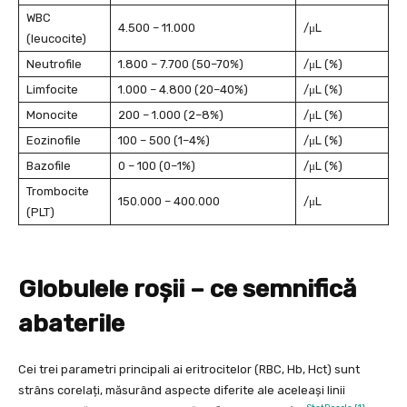
WBC
4.500 – 11.000
/μL
(leucocite)
Neutrofile
1.800 – 7.700 (50–70%)
/μL (%)
Limfocite
1.000 – 4.800 (20–40%)
/μL (%)
Monocite
200 – 1.000 (2–8%)
/μL (%)
Eozinofile
100 – 500 (1–4%)
/μL (%)
Bazofile
0 – 100 (0–1%)
/μL (%)
Trombocite
150.000 – 400.000
/μL
(PLT)
Globulele roșii – ce semnifică
abaterile
Cei trei parametri principali ai eritrocitelor (RBC, Hb, Hct) sunt
strâns corelați, măsurând aspecte diferite ale aceleași linii