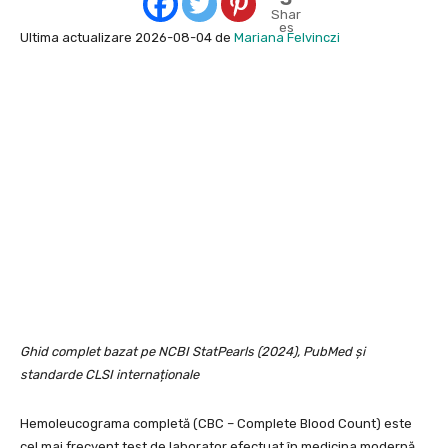
Shar
es
Ultima actualizare 2026-08-04 de
Mariana Felvinczi
Ghid complet bazat pe NCBI StatPearls (2024), PubMed și
standarde CLSI internaționale
Hemoleucograma completă (CBC – Complete Blood Count) este
cel mai frecvent test de laborator efectuat în medicina modernă.