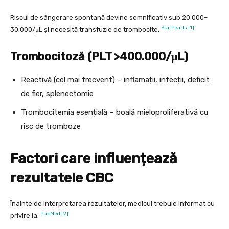
Riscul de sângerare spontană devine semnificativ sub 20.000–
StatPearls [1]
30.000/μL și necesită transfuzie de trombocite.
Trombocitoză (PLT >400.000/μL)
Reactivă (cel mai frecvent) – inflamații, infecții, deficit
de fier, splenectomie
Trombocitemia esențială – boală mieloproliferativă cu
risc de tromboze
Factori care influențează
rezultatele CBC
Înainte de interpretarea rezultatelor, medicul trebuie informat cu
PubMed [2]
privire la: