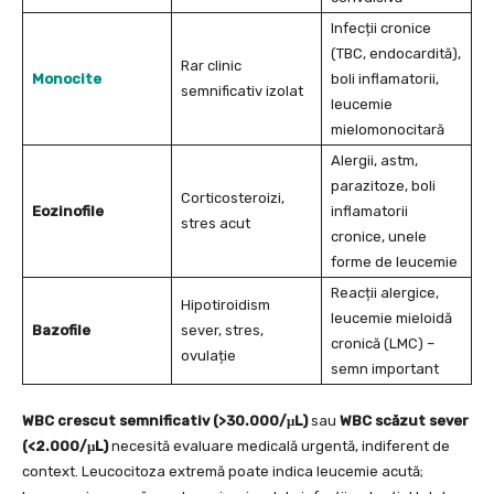
Infecții cronice
(TBC, endocardită),
Rar clinic
Monocite
boli inflamatorii,
semnificativ izolat
leucemie
mielomonocitară
Alergii, astm,
parazitoze, boli
Corticosteroizi,
Eozinofile
inflamatorii
stres acut
cronice, unele
forme de leucemie
Reacții alergice,
Hipotiroidism
leucemie mieloidă
Bazofile
sever, stres,
cronică (LMC) –
ovulație
semn important
WBC crescut semnificativ (>30.000/μL)
sau
WBC scăzut sever
(<2.000/μL)
necesită evaluare medicală urgentă, indiferent de
context. Leucocitoza extremă poate indica leucemie acută;