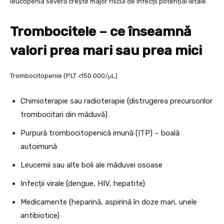
leucopenia severă crește major riscul de infecții potențial letale.
Trombocitele – ce înseamnă
valori prea mari sau prea mici
Trombocitopenie (PLT <150.000/μL)
Chimioterapie sau radioterapie (distrugerea precursorilor
trombocitari din măduvă)
Purpură trombocitopenică imună (ITP) – boală
autoimună
Leucemii sau alte boli ale măduvei osoase
Infecții virale (dengue, HIV, hepatite)
Medicamente (heparină, aspirină în doze mari, unele
antibiotice)