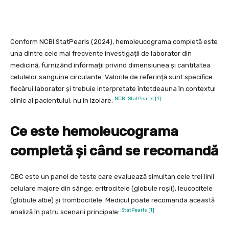
Conform NCBI StatPearls (2024), hemoleucograma completă este
una dintre cele mai frecvente investigații de laborator din
medicină, furnizând informații privind dimensiunea și cantitatea
celulelor sanguine circulante. Valorile de referință sunt specifice
fiecărui laborator și trebuie interpretate întotdeauna în contextul
NCBI StatPearls [1]
clinic al pacientului, nu în izolare.
Ce este hemoleucograma
completă și când se recomandă
CBC este un panel de teste care evaluează simultan cele trei linii
celulare majore din sânge: eritrocitele (globule roșii), leucocitele
(globule albe) și trombocitele. Medicul poate recomanda această
StatPearls [1]
analiză în patru scenarii principale: