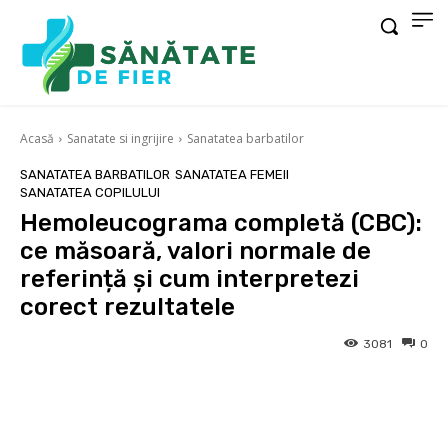
Acasă
Sanatate si ingrijire
Sanatatea barbatilor
SANATATEA BARBATILOR
SANATATEA FEMEII
SANATATEA COPILULUI
Hemoleucograma completă (CBC):
ce măsoară, valori normale de
referință și cum interpretezi
corect rezultatele
3081
0
Facebook
X
Pinterest
Wha