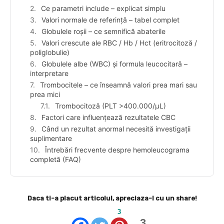
Ce parametri include – explicat simplu
Valori normale de referință – tabel complet
Globulele roșii – ce semnifică abaterile
Valori crescute ale RBC / Hb / Hct (eritrocitoză /
poliglobulie)
Globulele albe (WBC) și formula leucocitară –
interpretare
Trombocitele – ce înseamnă valori prea mari sau
prea mici
Trombocitoză (PLT >400.000/μL)
Factori care influențează rezultatele CBC
Când un rezultat anormal necesită investigații
suplimentare
Întrebări frecvente despre hemoleucograma
completă (FAQ)
Daca ti-a placut articolul, apreciaza-l cu un share!
3
3