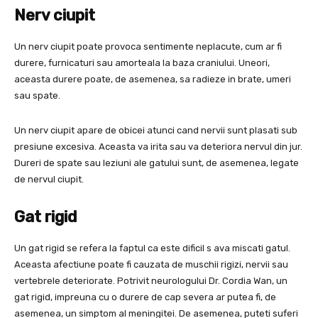
Nerv ciupit
Un nerv ciupit poate provoca sentimente neplacute, cum ar fi
durere, furnicaturi sau amorteala la baza craniului. Uneori,
aceasta durere poate, de asemenea, sa radieze in brate, umeri
sau spate.
Un nerv ciupit apare de obicei atunci cand nervii sunt plasati sub
presiune excesiva. Aceasta va irita sau va deteriora nervul din jur.
Dureri de spate sau leziuni ale gatului sunt, de asemenea, legate
de nervul ciupit.
Gat rigid
Un gat rigid se refera la faptul ca este dificil s ava miscati gatul.
Aceasta afectiune poate fi cauzata de muschii rigizi, nervii sau
vertebrele deteriorate. Potrivit neurologului Dr. Cordia Wan, un
gat rigid, impreuna cu o durere de cap severa ar putea fi, de
asemenea, un simptom al meningitei. De asemenea, puteti suferi