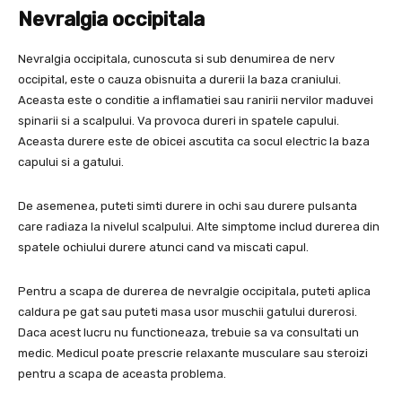
Nevralgia occipitala
Nevralgia occipitala, cunoscuta si sub denumirea de nerv
occipital, este o cauza obisnuita a durerii la baza craniului.
Aceasta este o conditie a inflamatiei sau ranirii nervilor maduvei
spinarii si a scalpului. Va provoca dureri in spatele capului.
Aceasta durere este de obicei ascutita ca socul electric la baza
capului si a gatului.
De asemenea, puteti simti durere in ochi sau durere pulsanta
care radiaza la nivelul scalpului. Alte simptome includ durerea din
spatele ochiului durere atunci cand va miscati capul.
Pentru a scapa de durerea de nevralgie occipitala, puteti aplica
caldura pe gat sau puteti masa usor muschii gatului durerosi.
Daca acest lucru nu functioneaza, trebuie sa va consultati un
medic. Medicul poate prescrie relaxante musculare sau steroizi
pentru a scapa de aceasta problema.