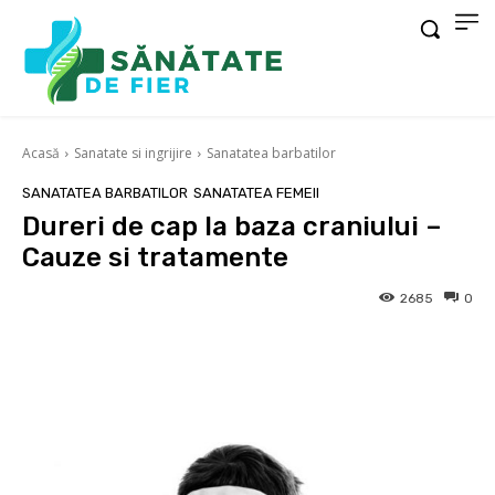
Acasă
Sanatate si ingrijire
Sanatatea barbatilor
SANATATEA BARBATILOR
SANATATEA FEMEII
Dureri de cap la baza craniului –
Cauze si tratamente
2685
0
Facebook
X
Pinterest
Wha