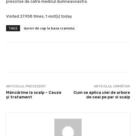
prescrise de catre medicul dumneavoastra.
Visited 27.958 times, 1 visit(s) today
TAGS
dureri de cap la baza craniului
Facebook
X
Pinterest
Wha
ARTICOLUL PRECEDENT
ARTICOLUL URMĂTOR
Mâncărime la scalp – Cauze
Cum se aplica ulei de arbore
și tratament
de ceai pe par si scalp