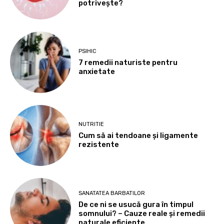
potrivește?
PSIHIC
7 remedii naturiste pentru
anxietate
NUTRITIE
Cum să ai tendoane şi ligamente
rezistente
SANATATEA BARBATILOR
De ce ni se usucă gura în timpul
somnului? – Cauze reale și remedii
naturale eficiente