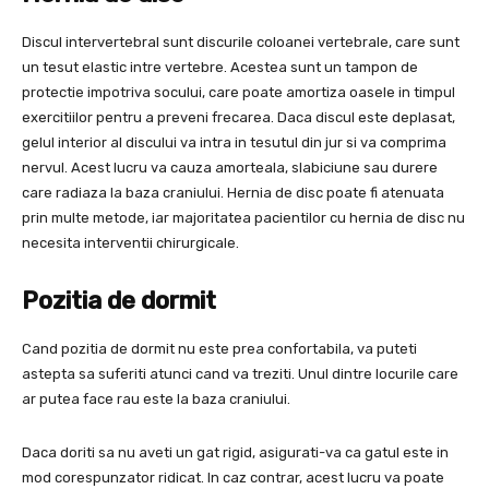
Discul intervertebral sunt discurile coloanei vertebrale, care sunt
un tesut elastic intre vertebre. Acestea sunt un tampon de
protectie impotriva socului, care poate amortiza oasele in timpul
exercitiilor pentru a preveni frecarea. Daca discul este deplasat,
gelul interior al discului va intra in tesutul din jur si va comprima
nervul. Acest lucru va cauza amorteala, slabiciune sau durere
care radiaza la baza craniului. Hernia de disc poate fi atenuata
prin multe metode, iar majoritatea pacientilor cu hernia de disc nu
necesita interventii chirurgicale.
Pozitia de dormit
Cand pozitia de dormit nu este prea confortabila, va puteti
astepta sa suferiti atunci cand va treziti. Unul dintre locurile care
ar putea face rau este la baza craniului.
Daca doriti sa nu aveti un gat rigid, asigurati-va ca gatul este in
mod corespunzator ridicat. In caz contrar, acest lucru va poate