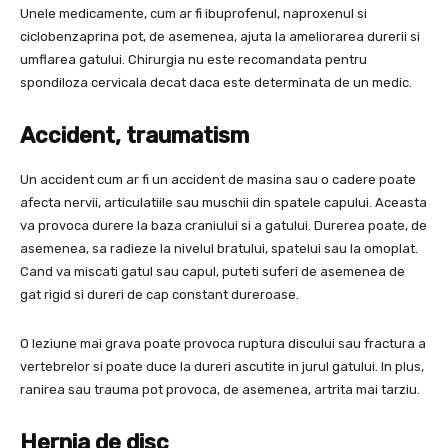
Unele medicamente, cum ar fi ibuprofenul, naproxenul si
ciclobenzaprina pot, de asemenea, ajuta la ameliorarea durerii si
umflarea gatului. Chirurgia nu este recomandata pentru
spondiloza cervicala decat daca este determinata de un medic.
Accident, traumatism
Un accident cum ar fi un accident de masina sau o cadere poate
afecta nervii, articulatiile sau muschii din spatele capului. Aceasta
va provoca durere la baza craniului si a gatului. Durerea poate, de
asemenea, sa radieze la nivelul bratului, spatelui sau la omoplat.
Cand va miscati gatul sau capul, puteti suferi de asemenea de
gat rigid si dureri de cap constant dureroase.
O leziune mai grava poate provoca ruptura discului sau fractura a
vertebrelor si poate duce la dureri ascutite in jurul gatului. In plus,
ranirea sau trauma pot provoca, de asemenea, artrita mai tarziu.
Hernia de disc