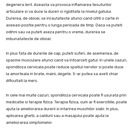
degenera lent. Aceasta va provoca inflamarea tesuturilor
articulare si va duce la dureri si rigiditate la nivelul gatului.
Durerea, de obicei, se inrautateste atunci cand cititi o carte in
aceeasi pozitie pentru o lunga perioada de timp. Daca va puteti
odihni sau va puteti aseza pentru o vreme, durerea se
imbunatateste de obicei.
In plus fata de durerile de cap, puteti suferi, de asemenea, de
spasme musculare atunci cand va intoarceti gatul. In unele cazuri,
spondiloza cervicala poate reduce spatiul nervilor si poate duce
la amorteala in brate, maini, degete. S-ar putea sa aveti chiar
dificultati la mers.
In cele mai multe cazuri, spondiloza cervicala poate fi usurata prin
medicatie si terapie fizica. Terapia fizica, cum ar fi exercitiile, poate
ajuta la ameliorarea durerii si intarirea muschilor slabi. In plus,
aplicarea ghetii, a caldurii sau a masajului poate ajuta la
ameliorarea simptomelor.