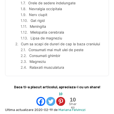
Orele de sedere indelungate
Nevralgia occipitala
Nerv ciupit
Gat rigid
Meningita
Mielopatia cerebrala
Lipsa de magneziu
Cum sa scapi de dureri de cap la baza craniului
Consumati mai mult ulei de peste
Consumati ghimbir
Magneziu
Ralaxati musculatura
Daca ti-a placut articolul, apreciaza-l cu un share!
10
10
Shar
es
Ultima actualizare 2020-02-19 de
Mariana Felvinczi