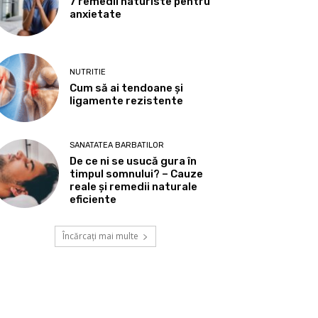
7 remedii naturiste pentru
anxietate
NUTRITIE
Cum să ai tendoane şi
ligamente rezistente
SANATATEA BARBATILOR
De ce ni se usucă gura în
timpul somnului? – Cauze
reale și remedii naturale
eficiente
Încărcați mai multe