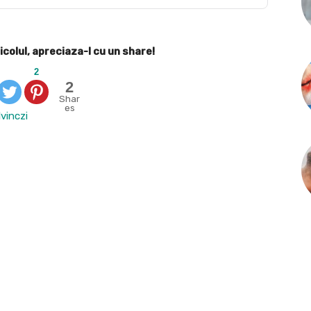
icolul, apreciaza-l cu un share!
2
2
Shar
es
vinczi