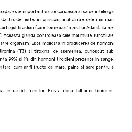
tiroida, este important sa se cunoasca si sa se inteleaga
da tiroidei este, in principiu unul dintre cele mai mari
rtilajul tiroidian (care formeaza “marul lui Adam). Ea are
m). Aceasta glanda controleaza cele mai multe functii ale
e catre organism. Este implicata in producerea de hormoni
dotironina (T3) si tiroxina, de asemenea, cunoscut sub
nta 99% si 1% din hormoni tiroidieni prezente in sange.
ntare, cum ar fi fructe de mare, paine si sare pentru a
l in randul femeilor. Exista doua tulburari tiroidiene