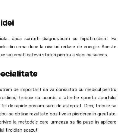
idei
cila, daca sunteti diagnosticati cu hipotiroidism. Ea
cele din urma duce la niveluri reduse de energie. Aceste
ebuie sa urmati cateva sfaturi pentru a slabi cu succes.
ecialitate
e extrem de important sa va consultati cu medicul pentru
tiroidieni, trebuie sa acorde o atentie sporita aportului
a fel de rapide precum sunt de asteptat. Deci, trebuie sa
ebui sa obtina rezultate pozitive in pierderea in greutate.
ivire la metodele care urmeaza sa fie puse in aplicare
lul tiroidian scazut.