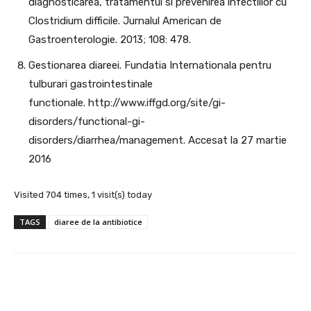
diagnosticarea, tratamentul si prevenirea infectiilor cu
Clostridium difficile. Jurnalul American de
Gastroenterologie. 2013; 108: 478.
Gestionarea diareei. Fundatia Internationala pentru
tulburari gastrointestinale
functionale. http://www.iffgd.org/site/gi-
disorders/functional-gi-
disorders/diarrhea/management. Accesat la 27 martie
2016
Visited 704 times, 1 visit(s) today
TAGS
diaree de la antibiotice
Facebook
X
Pinterest
Wha