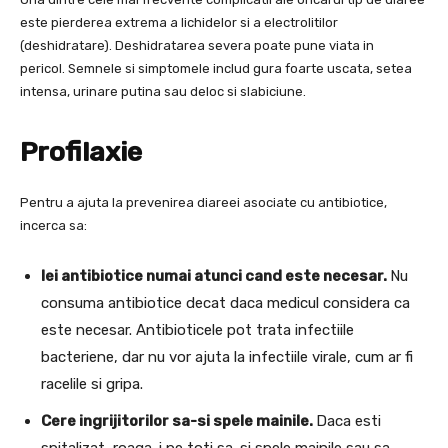
este pierderea extrema a lichidelor si a electrolitilor
(deshidratare). Deshidratarea severa poate pune viata in
pericol. Semnele si simptomele includ gura foarte uscata, setea
intensa, urinare putina sau deloc si slabiciune.
Profilaxie
Pentru a ajuta la prevenirea diareei asociate cu antibiotice,
incerca sa:
Iei antibiotice numai atunci cand este necesar.
Nu
consuma antibiotice decat daca medicul considera ca
este necesar. Antibioticele pot trata infectiile
bacteriene, dar nu vor ajuta la infectiile virale, cum ar fi
racelile si gripa.
Cere ingrijitorilor sa-si spele mainile.
Daca esti
spitalizat, roaga-i pe toti sa-si spele mainile sau sa