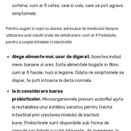
cofeina, cum ar fi cafea, ceai si cola, care va pot agrava
simptomele.
Pentru sugari si copii cu diaree, adresaza-te medicului despre
utilizarea unei solutii orale de rehidratare, cum ar fi Pedialyte,
pentru a umple lichidele si electrolitii.
Alege alimente moi, usor de digerat.
Acestea includ
mere, banane si orez. Evita alimentele bogate in fibre,
cum ar fi fasole, nuci si legume. Odata ce simptomele se
dispar, te poti intoarce la dieta normala.
Ia in considerare luarea
probioticelor.
Microorganismele precum acidofilul ajuta
la restabilirea unui echilibru sanatos pentru tractul
intestinal prin cresterea nivelului de bacterii
bune. Probioticele sunt disponibile sub forma de
capsule sau lichide si sunt adaugate, de asemenea, la