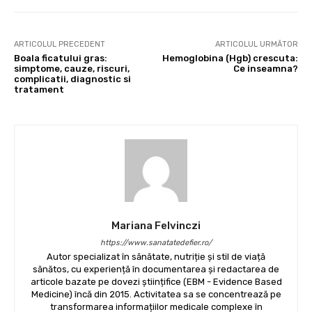
ARTICOLUL PRECEDENT
ARTICOLUL URMĂTOR
Boala ficatului gras:
Hemoglobina (Hgb) crescuta:
simptome, cauze, riscuri,
Ce inseamna?
complicatii, diagnostic si
tratament
Mariana Felvinczi
https://www.sanatatedefier.ro/
Autor specializat în sănătate, nutriție și stil de viață
sănătos, cu experiență în documentarea și redactarea de
articole bazate pe dovezi științifice (EBM - Evidence Based
Medicine) încă din 2015. Activitatea sa se concentrează pe
transformarea informațiilor medicale complexe în