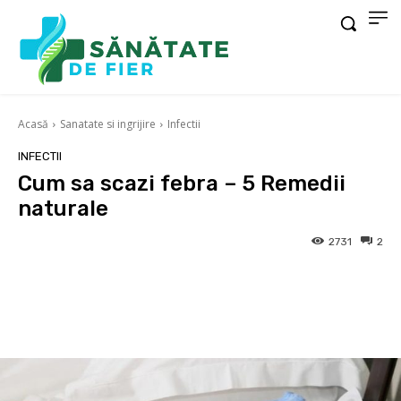
Acasă
Sanatate si ingrijire
Infectii
INFECTII
Cum sa scazi febra – 5 Remedii
naturale
2731
2
Facebook
X
Pinterest
Wha