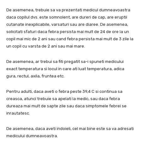
De asemenea, trebuie sa va prezentati medicul dumneavoastra
daca copilul dvs. este somnolent, are dureri de cap, are eruptii
cutanate inexplicabile, varsaturi sau are diaree. De asemenea,
solicitati sfaturi daca febra persista mai mult de 24 de ore la un
copil mai mic de 2 ani sau cand febra persista mai mult de 3 zile la
un copil cu varsta de 2 ani sau mai mare.
De asemenea, ar trebui sa fiti pregatit sa-i spuneti medicului
exact temperatura si locul in care ati luat temperatura, adica
gura, rectul, axila, fruntea etc.
Pentru adulti, daca aveti o febra peste 39,4 C si continua sa
creasca, atunci trebuie sa apelati la medic, sau daca febra
dureaza mai mult de sapte zile sau daca simptomele febrei se
inrautatesc.
De asemenea, daca aveti indoieli, cel mai bine este sa va adresati
medicului dumneavoastra.