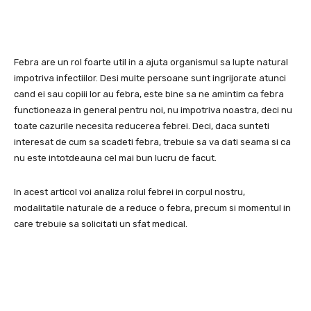
Febra are un rol foarte util in a ajuta organismul sa lupte natural
impotriva infectiilor. Desi multe persoane sunt ingrijorate atunci
cand ei sau copiii lor au febra, este bine sa ne amintim ca febra
functioneaza in general pentru noi, nu impotriva noastra, deci nu
toate cazurile necesita reducerea febrei. Deci, daca sunteti
interesat de cum sa scadeti febra, trebuie sa va dati seama si ca
nu este intotdeauna cel mai bun lucru de facut.
In acest articol voi analiza rolul febrei in corpul nostru,
modalitatile naturale de a reduce o febra, precum si momentul in
care trebuie sa solicitati un sfat medical.