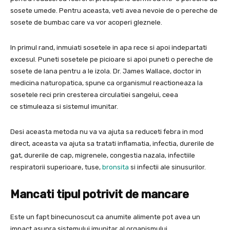
sosete umede. Pentru aceasta, veti avea nevoie de o pereche de
sosete de bumbac care va vor acoperi gleznele.
In primul rand, inmuiati sosetele in apa rece si apoi indepartati
excesul. Puneti sosetele pe picioare si apoi puneti o pereche de
sosete de lana pentru a le izola. Dr. James Wallace, doctor in
medicina naturopatica, spune ca organismul reactioneaza la
sosetele reci prin cresterea circulatiei sangelui, ceea
ce stimuleaza si sistemul imunitar.
Desi aceasta metoda nu va va ajuta sa reduceti febra in mod
direct, aceasta va ajuta sa tratati inflamatia, infectia, durerile de
gat, durerile de cap, migrenele, congestia nazala, infectiile
respiratorii superioare, tuse,
bronsita
si infectii ale sinusurilor.
Mancati tipul potrivit de mancare
Este un fapt binecunoscut ca anumite alimente pot avea un
impact asupra sistemului imunitar al organismului.