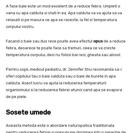
A face baie este un mod excelent de a reduce febra. Umpleti o
vana cu apa calduta si stati in ea. Apa calduta va va ajuta sa va
relaxati si pe masura ce apa se raceste, la fel si temperatura
corpului vostru.
Facand o baie sau dus rece poate avea efectul
opus
de a reduce
febra, deoarece te poate face sa tremuri, ceea ce va creste
temperatura corpului, deci nu folosi bai reci, gheata sau alcool.
Pentru copii, medicul pediatru, dr. Jennifer Shu recomanda sa-i
oferi copilului tau o baie calduta sau o baie de burete in apa
calduta. Acest lucru va ajuta la reducerea temperaturii
organismului si la reducerea febrei atunci cand apa se evapora
de pe piele.
Sosete umede
Aceasta metoda este o abordare naturopatica traditionala
pentru reducerea febrei si presupune dormirea intr-o pereche de