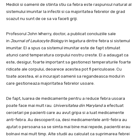
Medicii si oamenii de stiinta stiu ca febra este raspunsul natural al
sistemului imunitar la infectii si ca majoritatea febrelor de grad
scazut nu sunt de ce sa va faceti griji.
Profesorul John Wherry, doctor, a publicat concluziile sale
in
Journal of Leukocyte Biology
in legatura dintre febra si sistemul
imunitar. El a spus ca sistemul imunitar este de fapt stimulat
atunci cand temperatura corpului nostru creste. El a adaugat ca
este, desigur, foarte important sa gestionezi temperaturile foarte
ridicate ale corpului, deoarece acestea pot fi periculoase. Cu
toate acestea, el a incurajat oamenii sa regandeasca modul in
care gestioneaza majoritatea febrelor usoare.
De fapt, luarea de medicamente pentru a reduce febra usoara
poate face mai mult rau.
Universitatea din Maryland
a efectuat
cercetari pe pacienti care au avut gripa si a luat medicamente
anti-febra. Au descoperit ca, desi medicamentele anti-febra au
ajutat o persoana sa se simta mai bine mai repede, pacientii erau
bolnavi mai mult timp. Alte studii au calculat ca suprimarea febrei