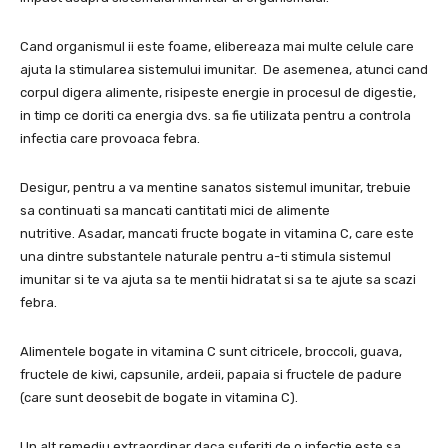
Cand organismul ii este foame, elibereaza mai multe celule care
ajuta la stimularea sistemului imunitar. De asemenea, atunci cand
corpul digera alimente, risipeste energie in procesul de digestie,
in timp ce doriti ca energia dvs. sa fie utilizata pentru a controla
infectia care provoaca febra.
Desigur, pentru a va mentine sanatos sistemul imunitar, trebuie
sa continuati sa mancati cantitati mici de alimente
nutritive. Asadar, mancati fructe bogate in vitamina C, care este
una dintre substantele naturale pentru a-ti stimula sistemul
imunitar si te va ajuta sa te mentii hidratat si sa te ajute sa scazi
febra.
Alimentele bogate in vitamina C sunt citricele, broccoli, guava,
fructele de kiwi, capsunile, ardeii, papaia si fructele de padure
(care sunt deosebit de bogate in vitamina C).
Un alt remediu extraordinar daca suferiti de o infectie este sa