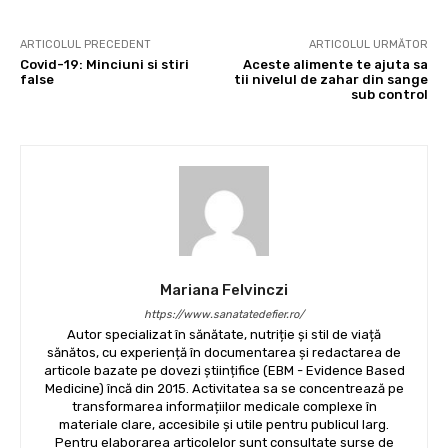
ARTICOLUL PRECEDENT
ARTICOLUL URMĂTOR
Covid-19: Minciuni si stiri
Aceste alimente te ajuta sa
false
tii nivelul de zahar din sange
sub control
Mariana Felvinczi
https://www.sanatatedefier.ro/
Autor specializat în sănătate, nutriție și stil de viață
sănătos, cu experiență în documentarea și redactarea de
articole bazate pe dovezi științifice (EBM - Evidence Based
Medicine) încă din 2015. Activitatea sa se concentrează pe
transformarea informațiilor medicale complexe în
materiale clare, accesibile și utile pentru publicul larg.
Pentru elaborarea articolelor sunt consultate surse de