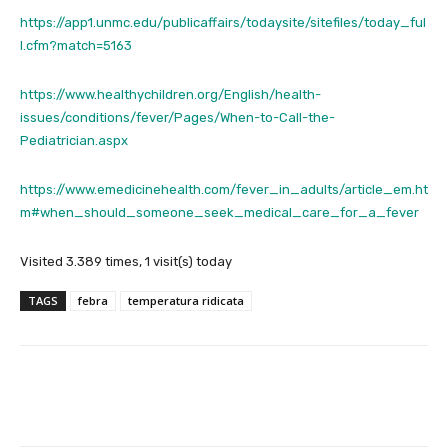
https://app1.unmc.edu/publicaffairs/todaysite/sitefiles/today_ful
l.cfm?match=5163
https://www.healthychildren.org/English/health-
issues/conditions/fever/Pages/When-to-Call-the-
Pediatrician.aspx
https://www.emedicinehealth.com/fever_in_adults/article_em.ht
m#when_should_someone_seek_medical_care_for_a_fever
Visited 3.389 times, 1 visit(s) today
TAGS
febra
temperatura ridicata
Facebook
X
Pinterest
Wha