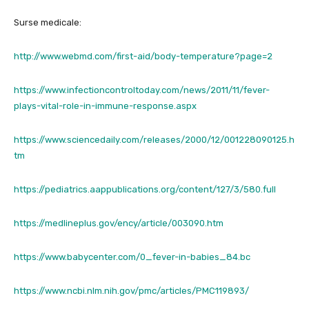
Surse medicale:
http://www.webmd.com/first-aid/body-temperature?page=2
https://www.infectioncontroltoday.com/news/2011/11/fever-
plays-vital-role-in-immune-response.aspx
https://www.sciencedaily.com/releases/2000/12/001228090125.h
tm
https://pediatrics.aappublications.org/content/127/3/580.full
https://medlineplus.gov/ency/article/003090.htm
https://www.babycenter.com/0_fever-in-babies_84.bc
https://www.ncbi.nlm.nih.gov/pmc/articles/PMC119893/