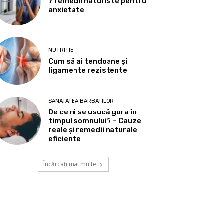
7 remedii naturiste pentru
anxietate
NUTRITIE
Cum să ai tendoane şi
ligamente rezistente
SANATATEA BARBATILOR
De ce ni se usucă gura în
timpul somnului? – Cauze
reale și remedii naturale
eficiente
Încărcați mai multe