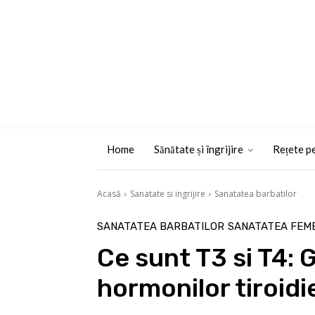
Home
Sănătate și îngrijire
Rețete pe
Acasă
Sanatate si ingrijire
Sanatatea barbatilor
SANATATEA BARBATILOR
SANATATEA FEME
Ce sunt T3 si T4: 
hormonilor tiroidi