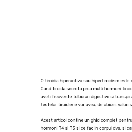
O tiroidia hiperactiva sau hipertiroidism este 
Cand tiroida secreta prea multi hormoni tiroidi
aveti frecvente tulburari digestive si transpir
testelor tiroidiene vor avea, de obicei, valor
Acest articol contine un ghid complet pentru h
hormoni T4 si T3 si ce fac in corpul dvs. si c