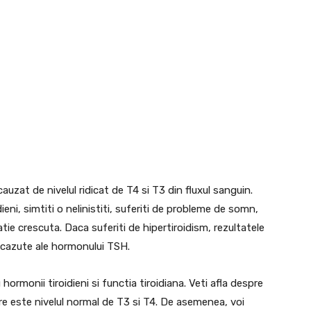
cauzat de nivelul ridicat de T4 si T3 din fluxul sanguin.
eni, simtiti o nelinistiti, suferiti de probleme de somn,
atie crescuta. Daca suferiti de hipertiroidism, rezultatele
i scazute ale hormonului TSH.
ormonii tiroidieni si functia tiroidiana. Veti afla despre
are este nivelul normal de T3 si T4. De asemenea, voi