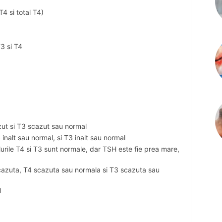
4 si total T4)
3 si T4
azut si T3 scazut sau normal
 inalt sau normal, si T3 inalt sau normal
elurile T4 si T3 sunt normale, dar TSH este fie prea mare,
scazuta, T4 scazuta sau normala si T3 scazuta sau
l