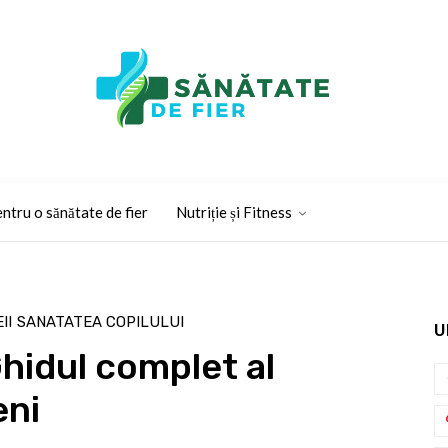
ntru o sănătate de fier
Nutriție și Fitness
II
SANATATEA COPILULUI
U
Ghidul complet al
eni