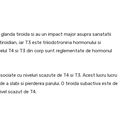
glanda tiroida si au un impact major asupra sanatatii
roidian, iar T3 este triiodotronina hormonului si
velul T4 si T3 din corp sunt reglementate de hormonul
ociate cu niveluri scazute de T4 si T3. Acest lucru lucru
 a slabi si pierderea parului. O tiroida subactiva este de
ivel scazut de T4.