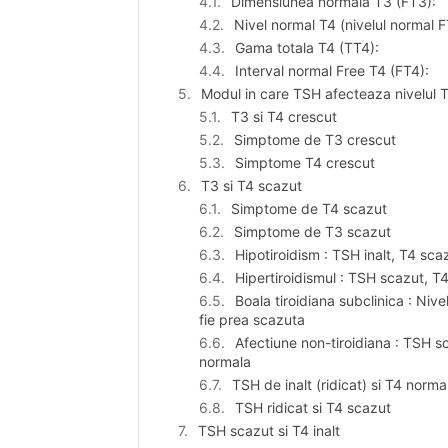
Dimensiunea normala T3 (FT3):
Nivel normal T4 (nivelul normal FT
Gama totala T4 (TT4):
Interval normal Free T4 (FT4):
Modul in care TSH afecteaza nivelul T
T3 si T4 crescut
Simptome de T3 crescut
Simptome T4 crescut
T3 si T4 scazut
Simptome de T4 scazut
Simptome de T3 scazut
Hipotiroidism : TSH inalt, T4 sc
Hipertiroidismul : TSH scazut, T4
Boala tiroidiana subclinica : Niv
fie prea scazuta
Afectiune non-tiroidiana : TSH 
normala
TSH de inalt (ridicat) si T4 norma
TSH ridicat si T4 scazut
TSH scazut si T4 inalt