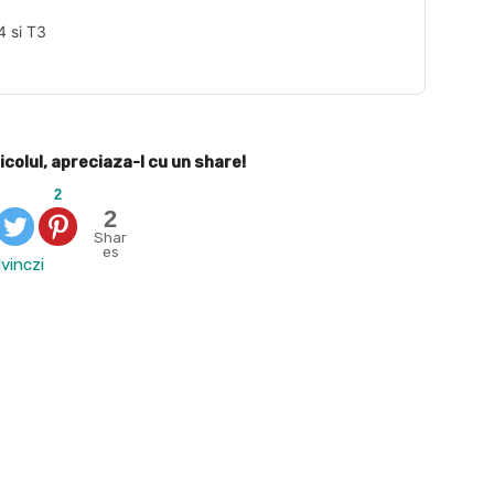
4 si T3
icolul, apreciaza-l cu un share!
2
2
Shar
es
vinczi