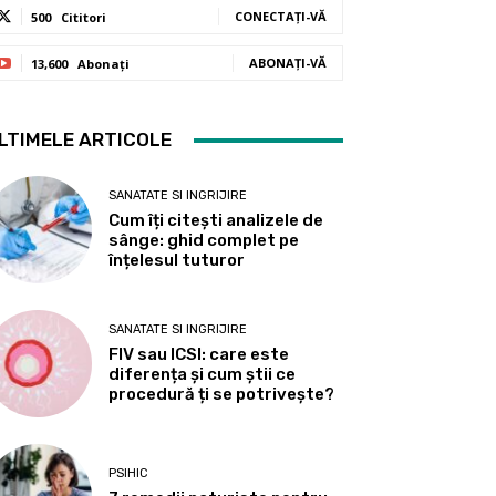
CONECTAȚI-VĂ
500
Cititori
ABONAȚI-VĂ
13,600
Abonați
LTIMELE ARTICOLE
SANATATE SI INGRIJIRE
Cum îți citești analizele de
sânge: ghid complet pe
înțelesul tuturor
SANATATE SI INGRIJIRE
FIV sau ICSI: care este
diferența și cum știi ce
procedură ți se potrivește?
PSIHIC