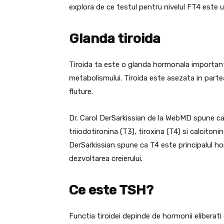
explora de ce testul pentru nivelul FT4 este
Glanda tiroida
Tiroida ta este o glanda hormonala important
metabolismului. Tiroida este asezata in partea
fluture.
Dr. Carol DerSarkissian de la WebMD spune ca 
triiodotironina (T3), tiroxina (T4) si calciton
DerSarkissian spune ca T4 este principalul h
dezvoltarea creierului.
Ce este TSH?
Functia tiroidei depinde de hormonii eliberati 