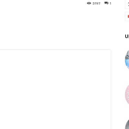
3197
1
X
Pinterest
WhatsApp
U