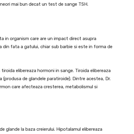
 uneori mai bun decat un test de sange TSH.
a in organism care are un impact direct asupra
 din fata a gatului, chiar sub barbie si este in forma de
tiroida elibereaza hormoni in sange. Tiroida elibereaza
ina (produsa de glandele paratiroide). Dintre acestea, Dr.
ormon care afecteaza cresterea, metabolismul si
de glande la baza creierului. Hipotalamul elibereaza