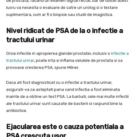
de prostata, facand un examen digital rectal, dar de obicei acest
lucru va necesita o evaluare de catre un urolog si o testare
suplimentara, cum ar fi o biopsie sau studii de imagistica.
Nivel ridicat de PSA de la o infectie a
tractului urinar
Orice infectie in apropierea glandei prostatei, inclusiv o
infectie a
tractului urinar
, poate irita si inflama celulele de prostata si sa
provoace cresterea PSA, spune Milner.
Daca ati fost diagnosticat cu o infectie a tractului urinar,
asigurati-va ca asteptati pana cand infectia a fost eliminata
inainte de a obtine un test PSA. La barbati, cele mai multe infectii
ale tractului urinar sunt cauzate de bacterii si raspund bine la
antibiotice.
Ejacularea este o cauza potentiala a
PSA crescuta usor