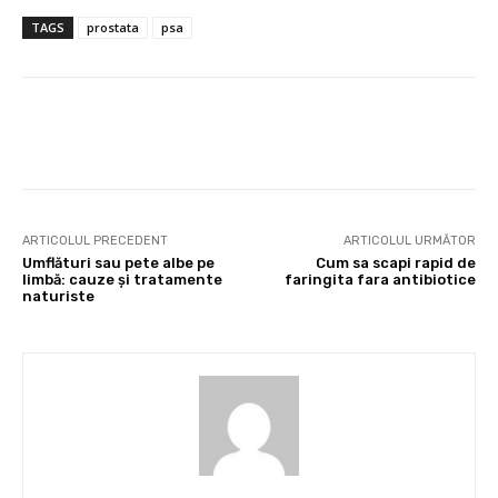
TAGS
prostata
psa
Facebook
X
Pinterest
Wha
ARTICOLUL PRECEDENT
ARTICOLUL URMĂTOR
Umflături sau pete albe pe
Cum sa scapi rapid de
limbă: cauze și tratamente
faringita fara antibiotice
naturiste