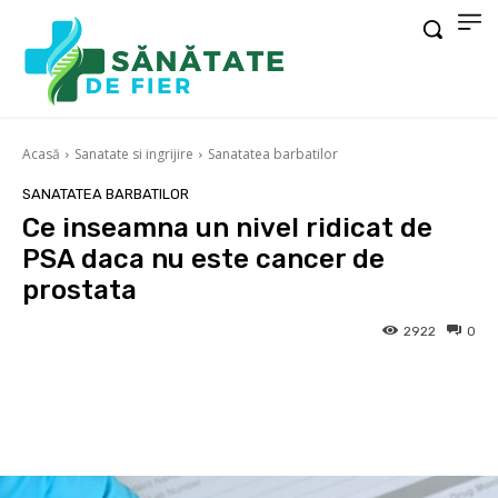
Acasă
Sanatate si ingrijire
Sanatatea barbatilor
SANATATEA BARBATILOR
Ce inseamna un nivel ridicat de
PSA daca nu este cancer de
prostata
2922
0
Facebook
X
Pinterest
Wha