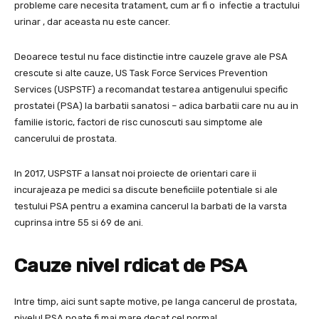
probleme care necesita tratament, cum ar fi o infectie a tractului
urinar , dar aceasta nu este cancer.
Deoarece testul nu face distinctie intre cauzele grave ale PSA
crescute si alte cauze, US Task Force Services Prevention
Services (USPSTF) a recomandat testarea antigenului specific
prostatei (PSA) la barbatii sanatosi – adica barbatii care nu au in
familie istoric, factori de risc cunoscuti sau simptome ale
cancerului de prostata.
In 2017, USPSTF a lansat noi proiecte de orientari care ii
incurajeaza pe medici sa discute beneficiile potentiale si ale
testului PSA pentru a examina cancerul la barbati de la varsta
cuprinsa intre 55 si 69 de ani.
Cauze nivel rdicat de PSA
Intre timp, aici sunt sapte motive, pe langa cancerul de prostata,
nivelul PSA poate fi mai mare decat cel normal.