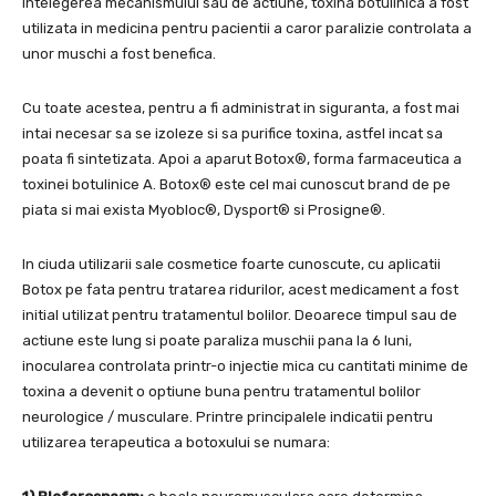
intelegerea mecanismului sau de actiune, toxina botulinica a fost
utilizata in medicina pentru pacientii a caror paralizie controlata a
unor muschi a fost benefica.
Cu toate acestea, pentru a fi administrat in siguranta, a fost mai
intai necesar sa se izoleze si sa purifice toxina, astfel incat sa
poata fi sintetizata. Apoi a aparut Botox®, forma farmaceutica a
toxinei botulinice A. Botox® este cel mai cunoscut brand de pe
piata si mai exista Myobloc®, Dysport® si Prosigne®.
In ciuda utilizarii sale cosmetice foarte cunoscute, cu aplicatii
Botox pe fata pentru tratarea ridurilor, acest medicament a fost
initial utilizat pentru tratamentul bolilor. Deoarece timpul sau de
actiune este lung si poate paraliza muschii pana la 6 luni,
inocularea controlata printr-o injectie mica cu cantitati minime de
toxina a devenit o optiune buna pentru tratamentul bolilor
neurologice / musculare. Printre principalele indicatii pentru
utilizarea terapeutica a botoxului se numara: