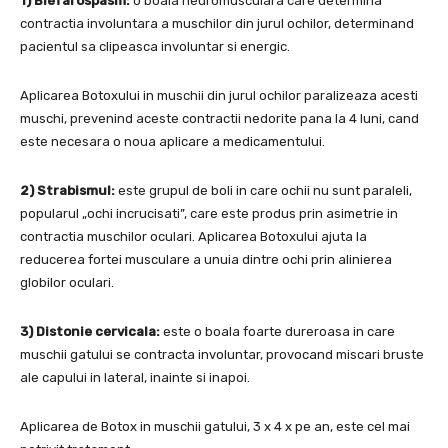
1) Blefarospasm:
o boala neuromusculara care determina
contractia involuntara a muschilor din jurul ochilor, determinand
pacientul sa clipeasca involuntar si energic.
Aplicarea Botoxului in muschii din jurul ochilor paralizeaza acesti
muschi, prevenind aceste contractii nedorite pana la 4 luni, cand
este necesara o noua aplicare a medicamentului.
2) Strabismul:
este grupul de boli in care ochii nu sunt paraleli,
popularul „ochi incrucisati”, care este produs prin asimetrie in
contractia muschilor oculari. Aplicarea Botoxului ajuta la
reducerea fortei musculare a unuia dintre ochi prin alinierea
globilor oculari.
3) Distonie cervicala:
este o boala foarte dureroasa in care
muschii gatului se contracta involuntar, provocand miscari bruste
ale capului in lateral, inainte si inapoi.
Aplicarea de Botox in muschii gatului, 3 x 4 x pe an, este cel mai