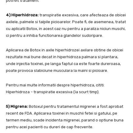
potrivit tratament
4) Hiperhidroza:
transpiratie excesiva, care afecteaza de obicei
axilele, palmele si talpile picioarelor. Poate fi, de asemenea, tratat
cu aplicatii Botox, in acest caz nu pentru a paraliza niciun muschi,
ci pentru a inhiba functionarea glandelor sudoripare.
Aplicarea de Botox in axile hiperhidrozei axilare obtine de obicei
rezultate mai bune decat in ​​hiperhidroza palmara si plantara,
unde injectia toxinei, pe langa faptul ca este foarte dureroasa,
poate provoca slabiciune musculara la maini si picioare.
Pentru mai multe informatii despre hiperhidroza, cititi:
Hiperhidroza – transpiratie excesiva (la scurt timp).
5) Migrena:
Botoxul pentru tratamentul migrenei a fost aprobat
recent de FDA. Aplicarea toxinei in muschii fetei si gatului, pe
termen mediu, scade incidenta migrenei, parand o optiune buna
pentru acei pacienti cu dureri de cap frecvente.