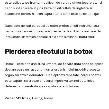
este aplicata pe frunte; modificari de vorbire si mestecare atunci
cand sunt aplicate in jurul buzelor; dificultati de inghitire si
slabiciune pentru a ridica capul atunci cand este aplicat pe gat.
Daca este aplicat corect si de catre profesionisti instruiti, riscul
raspandirii toxinei prin organism este neglijabil. In cazuri rare de
intoxicatie sistemica, tabloul clinic este similar cu botulismul.
Pierderea efectului la botox
Botoxul este o toxina si, ca urmare, de fiecare data cand se aplica,
declanseaza un raspuns imun al organismului impotriva acestui
organism strain daunator. Dupa aplicatii repetate, corpul nostru
este capabil sa creeze anticorpi impotriva toxinei botulinice,
determinand neutralizarea rapida a efectului sau.
Visited 142 times, 1 visit(s) today