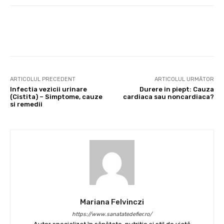
Facebook
X
Pinterest
Wha
ARTICOLUL PRECEDENT
ARTICOLUL URMĂTOR
Infectia vezicii urinare
Durere in piept: Cauza
(Cistita) – Simptome, cauze
cardiaca sau noncardiaca?
si remedii
Mariana Felvinczi
https://www.sanatatedefier.ro/