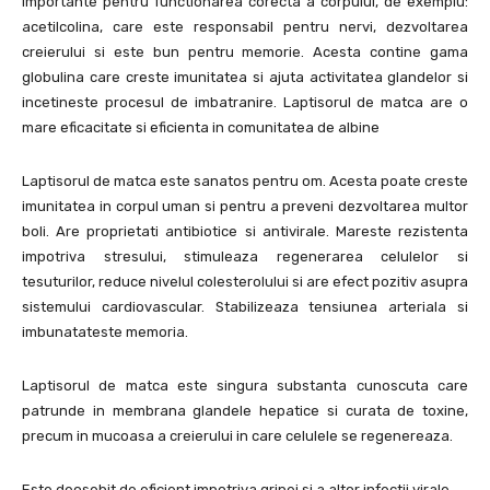
importante pentru functionarea corecta a corpului, de exemplu:
acetilcolina, care este responsabil pentru nervi, dezvoltarea
creierului si este bun pentru memorie. Acesta contine gama
globulina care creste imunitatea si ajuta activitatea glandelor si
incetineste procesul de imbatranire. Laptisorul de matca are o
mare eficacitate si eficienta in comunitatea de albine
Laptisorul de matca este sanatos pentru om. Acesta poate creste
imunitatea in corpul uman si pentru a preveni dezvoltarea multor
boli. Are proprietati antibiotice si antivirale. Mareste rezistenta
impotriva stresului, stimuleaza regenerarea celulelor si
tesuturilor, reduce nivelul colesterolului si are efect pozitiv asupra
sistemului cardiovascular. Stabilizeaza tensiunea arteriala si
imbunatateste memoria.
Laptisorul de matca este singura substanta cunoscuta care
patrunde in membrana glandele hepatice si curata de toxine,
precum in mucoasa a creierului in care celulele se regenereaza.
Este deosebit de eficient impotriva gripei si a altor infectii virale.