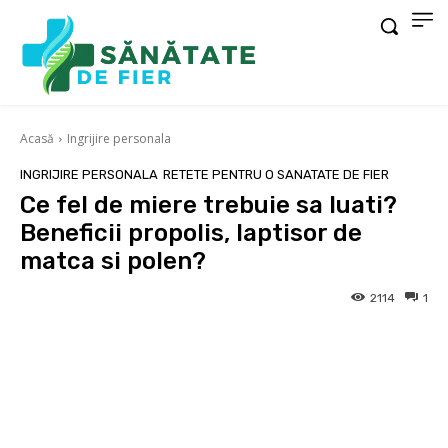
Acasă
Ingrijire personala
INGRIJIRE PERSONALA
RETETE PENTRU O SANATATE DE FIER
Ce fel de miere trebuie sa luati?
Beneficii propolis, laptisor de
matca si polen?
2114
1
Facebook
X
Pinterest
Wha