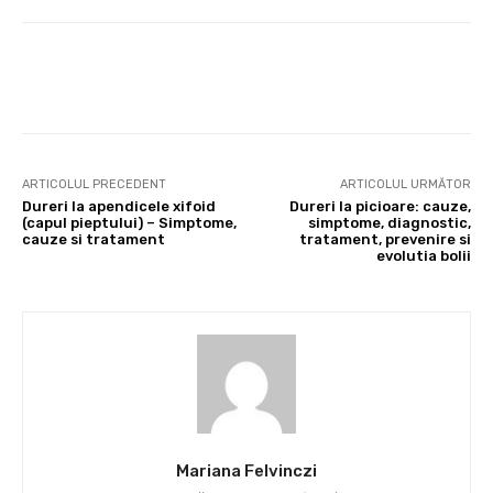
Facebook
X
Pinterest
Wha
ARTICOLUL PRECEDENT
ARTICOLUL URMĂTOR
Dureri la apendicele xifoid
Dureri la picioare: cauze,
(capul pieptului) – Simptome,
simptome, diagnostic,
cauze si tratament
tratament, prevenire si
evolutia bolii
Mariana Felvinczi