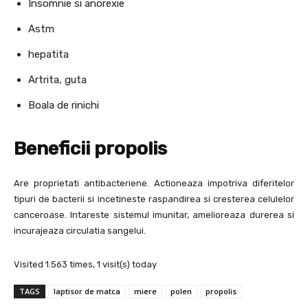
Insomnie si anorexie
Astm
hepatita
Artrita, guta
Boala de rinichi
Beneficii propolis
Are proprietati antibacteriene. Actioneaza impotriva diferitelor
tipuri de bacterii si incetineste raspandirea si cresterea celulelor
canceroase. Intareste sistemul imunitar, amelioreaza durerea si
incurajeaza circulatia sangelui.
Visited 1.563 times, 1 visit(s) today
TAGS
laptisor de matca
miere
polen
propolis