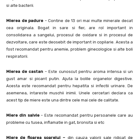
si alte bacterii.
Mierea de padure
– Contine de 13 ori mai multe minerale decat
cea originala. Bogat in sare si fier, are rol important in
consolidarea a sangelui, procesul de oxidare si in procesul de
dezvoltare, care este deosebit de important in copilarie. Acesta a
fost recomandat pentru anemie, problem ginecologice si alte boli
respiratorii.
Mierea de castan
– Este cunoscut pentru aroma intensa si un
gust amar si picant putin. Ajuta la bolile organelor digestive.
Acesta este recomandat pentru hepatita si infectii urinare. De
asemenea, intareste muschii inimii. Unele cercetari declara ca
acest tip de miere este una dintre cele mai cele de calitate.
Miere din salvie
– Este recomandat pentru persoanele care au
probleme cu tusea, inflamatie in gat, bronsita si etc
Miere de floarea soarelui –
din cauza valorii sale ridicat de