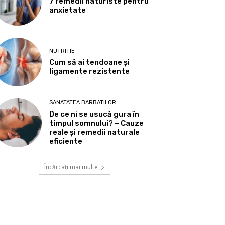
7 remedii naturiste pentru
anxietate
NUTRITIE
Cum să ai tendoane şi
ligamente rezistente
SANATATEA BARBATILOR
De ce ni se usucă gura în
timpul somnului? – Cauze
reale și remedii naturale
eficiente
Încărcați mai multe