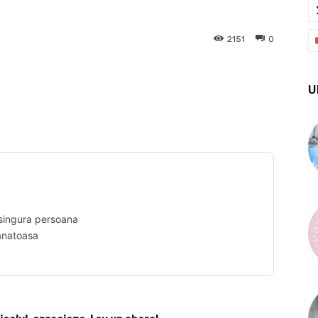
2151
0
U
X
Pinterest
WhatsApp
 singura persoana
sanatoasa