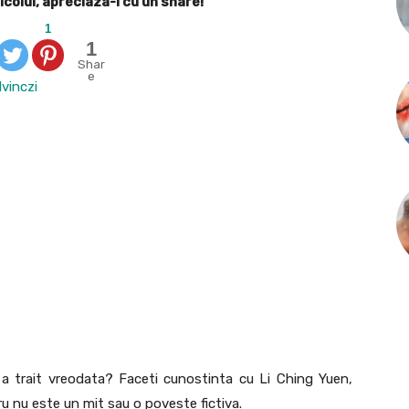
icolul, apreciaza-l cu un share!
1
1
Shar
e
lvinczi
a trait vreodata? Faceti cunostinta cu Li Ching Yuen,
cru nu este un mit sau o poveste fictiva.