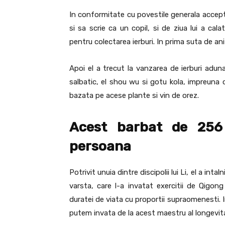
In conformitate cu povestile generala accepta
si sa scrie ca un copil, si de ziua lui a ca
pentru colectarea ierburi. In prima suta de an
Apoi el a trecut la vanzarea de ierburi adun
salbatic, el shou wu si gotu kola, impreuna c
bazata pe acese plante si vin de orez.
Acest barbat de 256
persoana
Potrivit unuia dintre discipolii lui Li, el a int
varsta, care l-a invatat exercitii de Qigong
duratei de viata cu proportii supraomenesti. 
putem invata de la acest maestru al longevita