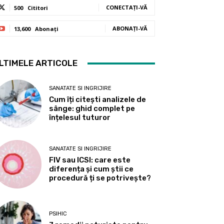
CONECTAȚI-VĂ
500
Cititori
ABONAȚI-VĂ
13,600
Abonați
LTIMELE ARTICOLE
SANATATE SI INGRIJIRE
Cum îți citești analizele de
sânge: ghid complet pe
înțelesul tuturor
SANATATE SI INGRIJIRE
FIV sau ICSI: care este
diferența și cum știi ce
procedură ți se potrivește?
PSIHIC