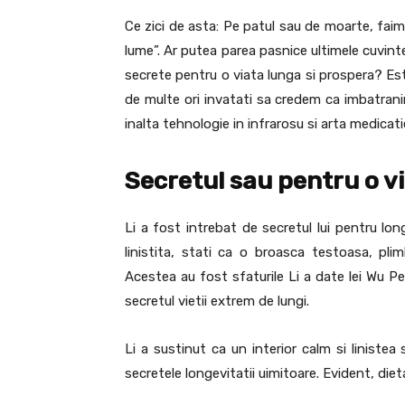
Ce zici de asta: Pe patul sau de moarte, fai
lume”. Ar putea parea pasnice ultimele cuvinte
secrete pentru o viata lunga si prospera? Es
de multe ori invatati sa credem ca imbatrani
inalta tehnologie in infrarosu si arta medicatie
Secretul sau pentru o v
Li a fost intrebat de secretul lui pentru lon
linistita, stati ca o broasca testoasa, pl
Acestea au fost sfaturile Li a date lei Wu Pei-
secretul vietii extrem de lungi.
Li a sustinut ca un interior calm si liniste
secretele longevitatii uimitoare. Evident, dieta