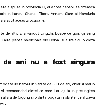
te a spuse in provincia lui, el a fost capabil sa citeasca
latorit in Kansu, Shansi, Tibet, Annam, Siam si Manciuria
i a a avut aceasta ocupatie.
ate de altii. El a vandut Lingzhi, boabe de goji, ginseng
u alte plante medicinale din China, si a trait cu o dieta
 de ani nu a fost singura
alnit odata un barbat in varsta de 500 de ani, chiar si mai in
 si recomandari dietetice care l-ar ajuta in prelungirea
In afara de Qigong si o dieta bogata in plante, ce altceva
tii?