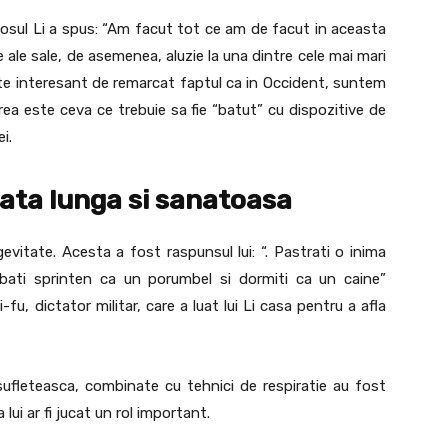
mosul Li a spus: “Am facut tot ce am de facut in aceasta
 ale sale, de asemenea, aluzie la una dintre cele mai mari
te interesant de remarcat faptul ca in Occident, suntem
rea este ceva ce trebuie sa fie “batut” cu dispozitive de
i.
iata lunga si sanatoasa
gevitate. Acesta a fost raspunsul lui: “. Pastrati o inima
imbati sprinten ca un porumbel si dormiti ca un caine”
fu, dictator militar, care a luat lui Li casa pentru a afla
a sufleteasca, combinate cu tehnici de respiratie au fost
 lui ar fi jucat un rol important.