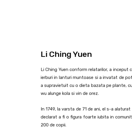
Li Ching Yuen
Li Ching Yuen conform relatarilor, a inceput c
ierburi in lanturi muntoase si a invatat de p
a supravietuit cu o dieta bazata pe plante, cum
wu alunge kola si vin de orez.
In 1749, la varsta de 71 de ani, el s-a alatura
declarat a fi o figura foarte iubita in comuni
200 de copii.