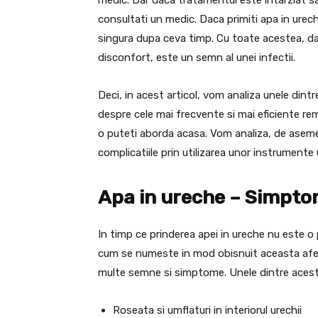
consultati un medic. Daca primiti apa in ure
singura dupa ceva timp. Cu toate acestea, dac
disconfort, este un semn al unei infectii.
Deci, in acest articol, vom analiza unele dint
despre cele mai frecvente si mai eficiente re
o puteti aborda acasa. Vom analiza, de asem
complicatiile prin utilizarea unor instrumente
Apa in ureche – Simpto
In timp ce prinderea apei in ureche nu este 
cum se numeste in mod obisnuit aceasta afect
multe semne si simptome. Unele dintre acest
Roseata si umflaturi in interiorul urechii