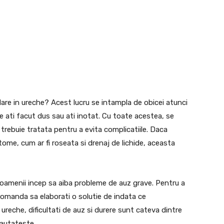
lare in ureche? Acest lucru se intampla de obicei atunci
e ati facut dus sau ati inotat. Cu toate acestea, se
 trebuie tratata pentru a evita complicatiile. Daca
ome, cum ar fi roseata si drenaj de lichide, aceasta
oamenii incep sa aiba probleme de auz grave. Pentru a
ecomanda sa elaborati o solutie de indata ce
ureche, dificultati de auz si durere sunt cateva dintre
rautateste.