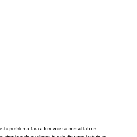
asta problema fara a fi nevoie sa consultati un
u simptomele nu dispar, in cele din urma trebuie sa