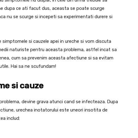
che dupa ce ati facut dus, aceasta se poate scurge
a nu se scurge si incepeti sa experimentati durere si
re simptomele si cauzele apei in ureche si vom discuta
medii naturiste pentru aceasta problema, astfel incat sa
enea, cum sa prevenim aceasta afectiune si sa evitam
 utile. Hai sa ne scufundam!
me si cauze
o problema, devine grava atunci cand se infecteaza. Dupa
iune, urechea inotatorului este uneori insotita de
ea includ: