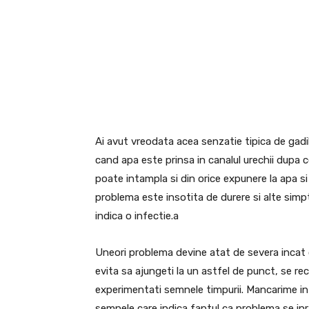
Ai avut vreodata acea senzatie tipica de gadi
cand apa este prinsa in canalul urechii dupa c
poate intampla si din orice expunere la apa si
problema este insotita de durere si alte simpt
indica o infectie.a
Uneori problema devine atat de severa incat 
evita sa ajungeti la un astfel de punct, se r
experimentati semnele timpurii. Mancarime in 
semnele care indica faptul ca problema se in