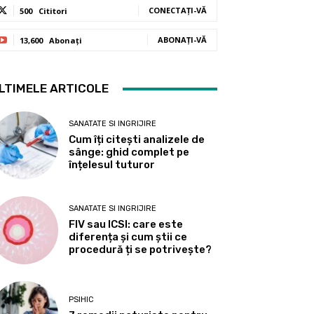
CONECTAȚI-VĂ
500
Cititori
ABONAȚI-VĂ
13,600
Abonați
LTIMELE ARTICOLE
SANATATE SI INGRIJIRE
Cum îți citești analizele de
sânge: ghid complet pe
înțelesul tuturor
SANATATE SI INGRIJIRE
FIV sau ICSI: care este
diferența și cum știi ce
procedură ți se potrivește?
PSIHIC