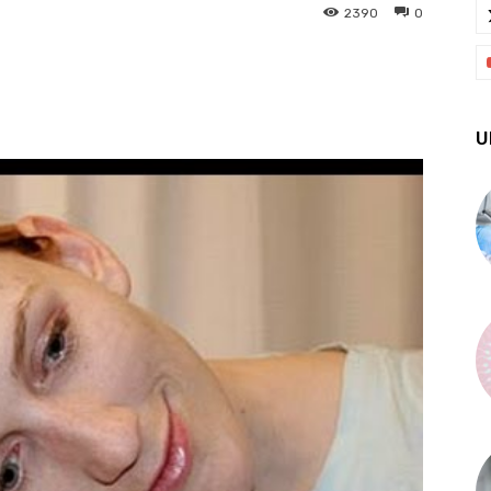
2390
0
X
Pinterest
WhatsApp
U