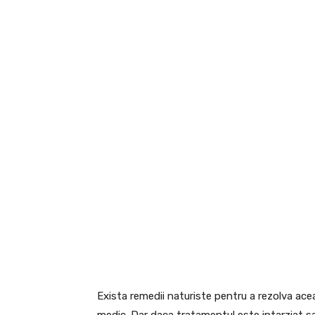
Exista remedii naturiste pentru a rezolva ace
medic. Dar daca tratamentul este intarziat sa