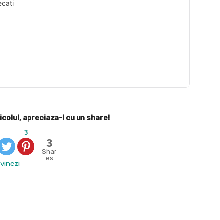
ecati
icolul, apreciaza-l cu un share!
3
3
Shar
es
vinczi