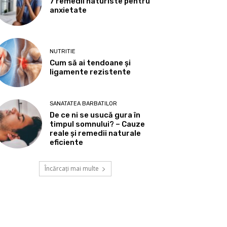
7 remedii naturiste pentru
anxietate
NUTRITIE
Cum să ai tendoane şi
ligamente rezistente
SANATATEA BARBATILOR
De ce ni se usucă gura în
timpul somnului? – Cauze
reale și remedii naturale
eficiente
Încărcați mai multe